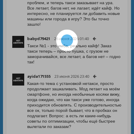
проблем, и теперь такси заказывает на ура.
Все летает, багов нет, не лагает, идёт кайф. Но
интересно, не планируется ли добавить новые
машины или города в игру? Это бы точно
зашло!
babyd79421
26 июня 2026 01:40
Такси №1 - это имба, реально кайф! Заказ
такси теперь – просто пушка, с грузом не
заморачивайся, все летает, а багов нет – годно
так!
ayida171555
23 июня 2026 23:40
Какая-то тема с установкой нетакси, просто
продолжает зашкаливать. Мод летает на моём
смартфоне, но иногда необычные косяки вижу,
когда ожидаю, что как такси уже готово, иногда
приходится обновлять. С производительностью
все ок, только порой бывает, что в пробках он
подлагает. Вопрос: а есть ли какие-нибудь
советы по оптимизации, чтобы ещё быстрее
вылетали по заказам?