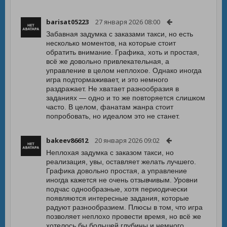
barisat05223
27 января 2026 08:00
Забавная задумка с заказами такси, но есть
несколько моментов, на которые стоит
обратить внимание. Графика, хоть и простая,
всё же довольно привлекательная, а
управление в целом неплохое. Однако иногда
игра подтормаживает, и это немного
раздражает. Не хватает разнообразия в
заданиях — одно и то же повторяется слишком
часто. В целом, фанатам жанра стоит
попробовать, но идеалом это не станет.
bakeev86612
20 января 2026 09:02
Неплохая задумка с заказом такси, но
реализация, увы, оставляет желать лучшего.
Графика довольно простая, а управление
иногда кажется не очень отзывчивым. Уровни
подчас однообразные, хотя периодически
появляются интересные задания, которые
радуют разнообразием. Плюсы в том, что игра
позволяет неплохо провести время, но всё же
хотелось бы большей глубины и немного