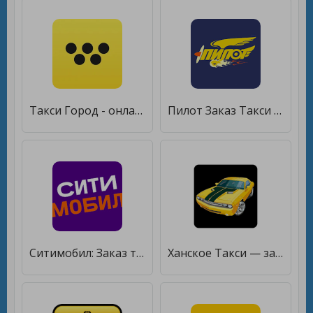
Такси Город - онлайн заказ такси [Без рекламы]
Пилот Заказ Такси [Premium]
Ситимобил: Заказ такси [Полная версия]
Ханское Такси — заказ такси! [Unlocked]