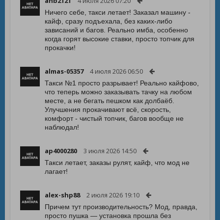
anb2121
4 июля 2026 07:20
Ничего себе, такси летает! Заказал машину -
кайф, сразу подъехала, без каких-либо
зависаний и багов. Реально имба, особенно
когда горят высокие ставки, просто топчик для
прокачки!
almas-05357
4 июля 2026 06:50
Такси №1 просто разрывает! Реально кайфово,
что теперь можно заказывать тачку на любом
месте, а не бегать пешком как долбаёб.
Улучшения прокачивают всё, скорость,
комфорт - чистый топчик, багов вообще не
наблюдал!
ap4000280
3 июля 2026 14:50
Такси летает, заказы рулят, кайф, что мод не
лагает!
alex-shp88
2 июля 2026 19:10
Причем тут производительность? Мод, правда,
просто пушка — установка прошла без