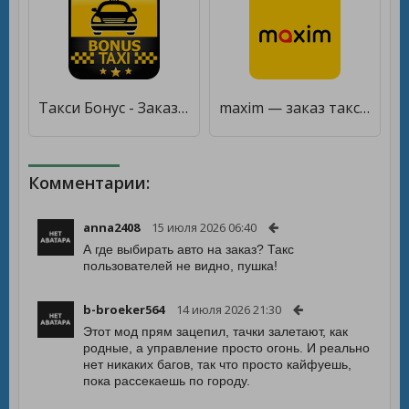
Такси Бонус - Заказ такси онлайн Москва Спб [Полная версия]
maxim — заказ такси, доставка [Unlocked]
Комментарии:
anna2408
15 июля 2026 06:40
А где выбирать авто на заказ? Такс
пользователей не видно, пушка!
b-broeker564
14 июля 2026 21:30
Этот мод прям зацепил, тачки залетают, как
родные, а управление просто огонь. И реально
нет никаких багов, так что просто кайфуешь,
пока рассекаешь по городу.