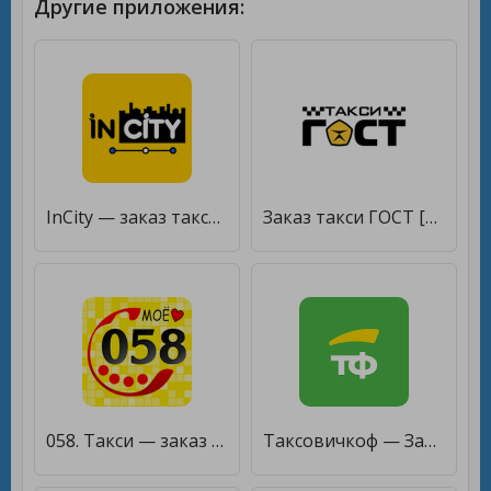
Другие приложения:
InCity — заказ такси [Без рекламы]
Заказ такси ГОСТ [Unlocked]
058. Такси — заказ онлайн. Любой р-н НПР и Дудинка [Unlocked]
Таксовичкоф — Заказ такси [Unlocked]