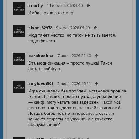
anarhy
11 июля 2026 03:40
Имба, точно залетело!
alxan-82978
9 июля 2026 05:10
Мод тянет жёстко, но такси не вызывается,
надо фиксить.
barabazhka
7 июля 2026 21:40
Эта модификация – просто пушка! Такси
летает, кайфую.
amylovoi501
5 июля 2026 16:21
Игра скачалась без проблем, установка прошла
гладко. Графика просто пушка, а управление
— кайф, могу катать без задержек. Такси №1
реально годно сделано, на такой затягивает!
Летает, багов нет, но интересно, а есть ли
какие-то секреты по улучшению качества
обслуживания?