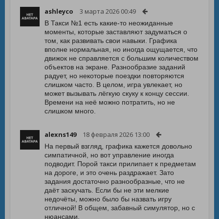
ashleyco
3 марта 2026 00:49
В Такси №1 есть какие-то неожиданные
моменты, которые заставляют задуматься о
том, как развивать свои навыки. Графика
вполне нормальная, но иногда ощущается, что
движок не справляется с большим количеством
объектов на экране. Разнообразие заданий
радует, но некоторые поездки повторяются
слишком часто. В целом, игра увлекает, но
может вызывать лёгкую скуку к концу сессии.
Времени на неё можно потратить, но не
слишком много.
alexns149
18 февраля 2026 13:00
На первый взгляд, графика кажется довольно
симпатичной, но вот управление иногда
подводит. Порой такси прилипает к предметам
на дороге, и это очень раздражает. Зато
задания достаточно разнообразные, что не
даёт заскучать. Если бы не эти мелкие
недочёты, можно было бы назвать игру
отличной! В общем, забавный симулятор, но с
нюансами.