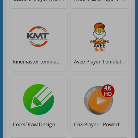
kinemaster template and aveeplayer template 2020 [Полная версия]
Avee Player Template Download - Avee Baba [Без рекламы]
CorelDraw Design : Free CDR templates [Premium]
CnX Player - Powerful 4K UHD Player - Cast to TV [Полная версия]