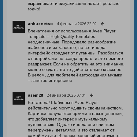
выравнивает и визуализация летает, реально
годно!
ankuznetso
4 февраля 2026 22:02
Впечатления от использования Avee Player
Template – High Quality Templates
неоднозначные. Порадовало разнообразие
шаблонов и их качество, но вот иногда
интерфейс страдает от путаницы. Разобраться
с настройками не всегда просто, и это немного
раздражает. Если не обратить на это внимание,
можно создать что-то действительно классное.
В целом, для любителей автосоздания музыки
– занятие интересное.
asem28
24 января 2026 07:01
Вот это да! Шаблоны в Avee Player
действительно могут удивить своим качеством.
Картинки получаются яркими и насыщенными,
что добавляет интерес к музыкальному
путешествию. Однако иногда они слишком
перегружены деталями, и это отвлекает от
самой музыки. В целом, хороший инструмент