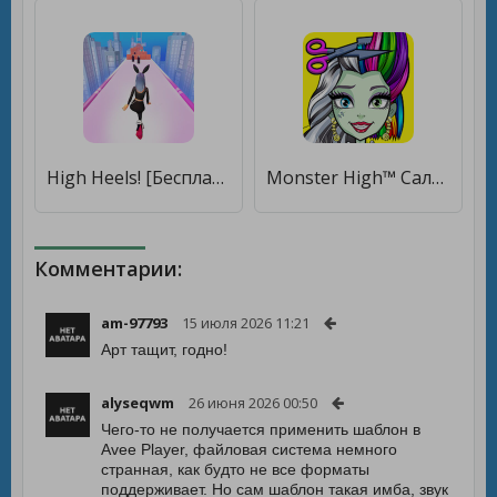
High Heels! [Бесплатные покупки]
Monster High™ Салон красоты [Мод меню]
Комментарии:
am-97793
15 июля 2026 11:21
Арт тащит, годно!
alyseqwm
26 июня 2026 00:50
Чего-то не получается применить шаблон в
Avee Player, файловая система немного
странная, как будто не все форматы
поддерживает. Но сам шаблон такая имба, звук