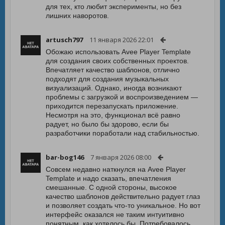
для тех, кто любит эксперименты, но без
лишних наворотов.
artusch797
11 января 2026 22:01
Обожаю использовать Avee Player Template
для создания своих собственных проектов.
Впечатляет качество шаблонов, отлично
подходят для создания музыкальных
визуализаций. Однако, иногда возникают
проблемы с загрузкой и воспроизведением —
приходится перезапускать приложение.
Несмотря на это, функционал всё равно
радует, но было бы здорово, если бы
разработчики поработали над стабильностью.
bar-bog146
7 января 2026 08:00
Совсем недавно наткнулся на Avee Player
Template и надо сказать, впечатления
смешанные. С одной стороны, высокое
качество шаблонов действительно радует глаз
и позволяет создать что-то уникальное. Но вот
интерфейс оказался не таким интуитивно
понятным, как хотелось бы. Потребовалось