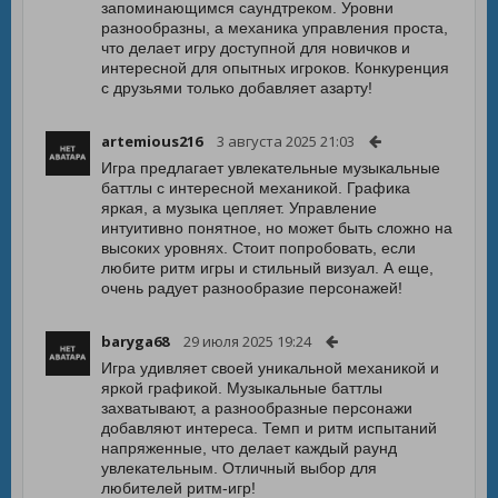
запоминающимся саундтреком. Уровни
разнообразны, а механика управления проста,
что делает игру доступной для новичков и
интересной для опытных игроков. Конкуренция
с друзьями только добавляет азарту!
artemious216
3 августа 2025 21:03
Игра предлагает увлекательные музыкальные
баттлы с интересной механикой. Графика
яркая, а музыка цепляет. Управление
интуитивно понятное, но может быть сложно на
высоких уровнях. Стоит попробовать, если
любите ритм игры и стильный визуал. А еще,
очень радует разнообразие персонажей!
baryga68
29 июля 2025 19:24
Игра удивляет своей уникальной механикой и
яркой графикой. Музыкальные баттлы
захватывают, а разнообразные персонажи
добавляют интереса. Темп и ритм испытаний
напряженные, что делает каждый раунд
увлекательным. Отличный выбор для
любителей ритм-игр!