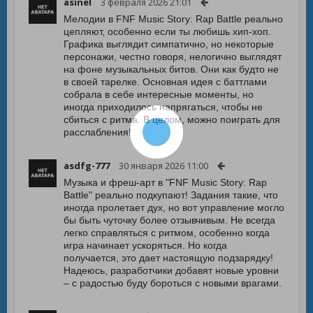
asinel
3 февраля 2026 21:01
Мелодии в FNF Music Story: Rap Battle реально
цепляют, особенно если ты любишь хип-хоп.
Графика выглядит симпатично, но некоторые
персонажи, честно говоря, нелогично выглядят
на фоне музыкальных битов. Они как будто не
в своей тарелке. Основная идея с баттлами
собрала в себе интересные моменты, но
иногда приходилось напрягаться, чтобы не
сбиться с ритма. В целом, можно поиграть для
расслабления!
asdfg-777
30 января 2026 11:00
Музыка и фреш-арт в "FNF Music Story: Rap
Battle" реально подкупают! Задания такие, что
иногда пролетает дух, но вот управление могло
бы быть чуточку более отзывчивым. Не всегда
легко справляться с ритмом, особенно когда
игра начинает ускоряться. Но когда
получается, это дает настоящую подзарядку!
Надеюсь, разработчики добавят новые уровни
– с радостью буду бороться с новыми врагами.