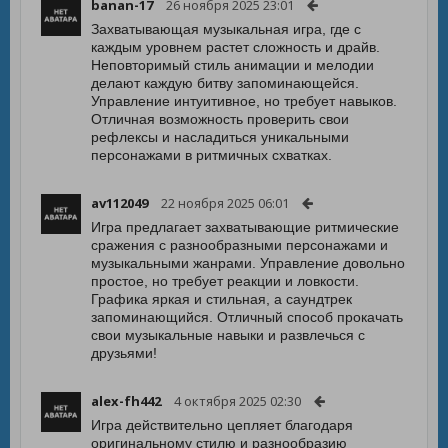
banan-17
26 ноября 2025 23:01
Захватывающая музыкальная игра, где с
каждым уровнем растет сложность и драйв.
Неповторимый стиль анимации и мелодии
делают каждую битву запоминающейся.
Управление интуитивное, но требует навыков.
Отличная возможность проверить свои
рефлексы и насладиться уникальными
персонажами в ритмичных схватках.
av112049
22 ноября 2025 06:01
Игра предлагает захватывающие ритмические
сражения с разнообразными персонажами и
музыкальными жанрами. Управление довольно
простое, но требует реакции и ловкости.
Графика яркая и стильная, а саундтрек
запоминающийся. Отличный способ прокачать
свои музыкальные навыки и развлечься с
друзьями!
alex-fh442
4 октября 2025 02:30
Игра действительно цепляет благодаря
оригинальному стилю и разнообразию