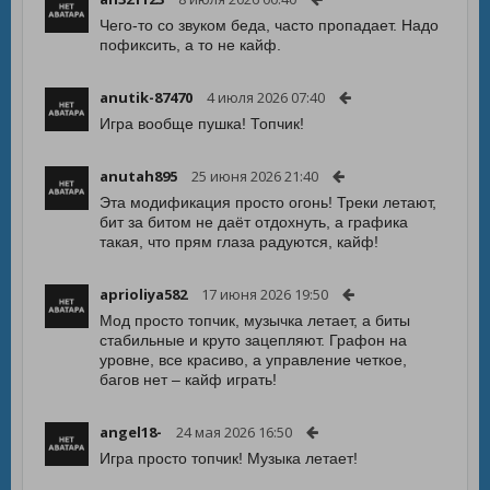
Чего-то со звуком беда, часто пропадает. Надо
пофиксить, а то не кайф.
anutik-87470
4 июля 2026 07:40
Игра вообще пушка! Топчик!
anutah895
25 июня 2026 21:40
Эта модификация просто огонь! Треки летают,
бит за битом не даёт отдохнуть, а графика
такая, что прям глаза радуются, кайф!
aprioliya582
17 июня 2026 19:50
Мод просто топчик, музычка летает, а биты
стабильные и круто зацепляют. Графон на
уровне, все красиво, а управление четкое,
багов нет – кайф играть!
angel18-
24 мая 2026 16:50
Игра просто топчик! Музыка летает!