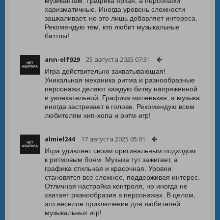
музикантам. Графика яркая, а персонажи
харизматичные. Иногда уровень сложности
зашкаливает, но это лишь добавляет интереса.
Рекомендую тем, кто любит музыкальные
баттлы!
ann-elf929
25 августа 2025 07:31
Игра действительно захватывающая!
Уникальная механика ритма и разнообразные
персонажи делают каждую битву напряженной
и увлекательной. Графика миленькая, а музыка
иногда застревает в голове. Рекомендую всем
любителям хип-хопа и ритм-игр!
almiel244
17 августа 2025 05:01
Игра удивляет своим оригинальным подходом
к ритмовым боям. Музыка тут зажигает, а
графика стильная и красочная. Уровни
становятся все сложнее, поддерживая интерес.
Отличная настройка контроля, но иногда не
хватает разнообразия в персонажах. В целом,
это веселое приключение для любителей
музыкальных игр!