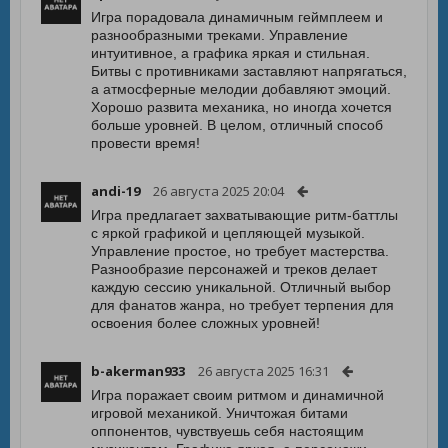
Игра порадовала динамичным геймплеем и
разнообразными треками. Управление
интуитивное, а графика яркая и стильная.
Битвы с противниками заставляют напрягаться,
а атмосферные мелодии добавляют эмоций.
Хорошо развита механика, но иногда хочется
больше уровней. В целом, отличный способ
провести время!
andi-19
26 августа 2025 20:04
Игра предлагает захватывающие ритм-баттлы
с яркой графикой и цепляющей музыкой.
Управление простое, но требует мастерства.
Разнообразие персонажей и треков делает
каждую сессию уникальной. Отличный выбор
для фанатов жанра, но требует терпения для
освоения более сложных уровней!
b-akerman933
26 августа 2025 16:31
Игра поражает своим ритмом и динамичной
игровой механикой. Уничтожая битами
оппонентов, чувствуешь себя настоящим