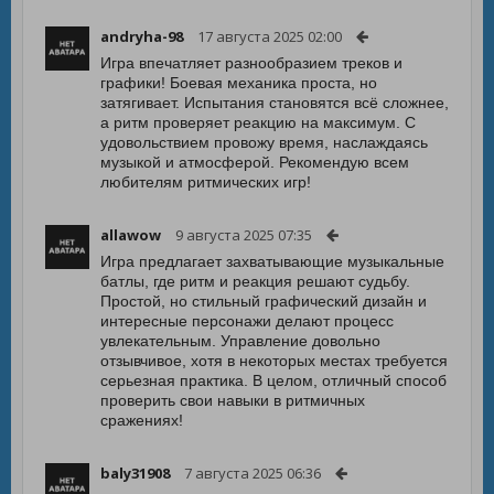
andryha-98
17 августа 2025 02:00
Игра впечатляет разнообразием треков и
графики! Боевая механика проста, но
затягивает. Испытания становятся всё сложнее,
а ритм проверяет реакцию на максимум. С
удовольствием провожу время, наслаждаясь
музыкой и атмосферой. Рекомендую всем
любителям ритмических игр!
allawow
9 августа 2025 07:35
Игра предлагает захватывающие музыкальные
батлы, где ритм и реакция решают судьбу.
Простой, но стильный графический дизайн и
интересные персонажи делают процесс
увлекательным. Управление довольно
отзывчивое, хотя в некоторых местах требуется
серьезная практика. В целом, отличный способ
проверить свои навыки в ритмичных
сражениях!
baly31908
7 августа 2025 06:36