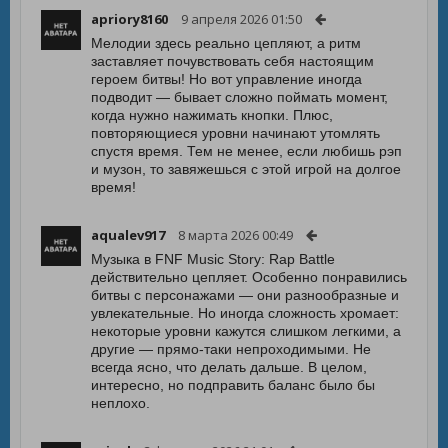
apriory8160
9 апреля 2026 01:50
Мелодии здесь реально цепляют, а ритм
заставляет почувствовать себя настоящим
героем битвы! Но вот управление иногда
подводит — бывает сложно поймать момент,
когда нужно нажимать кнопки. Плюс,
повторяющиеся уровни начинают утомлять
спустя время. Тем не менее, если любишь рэп
и музон, то завяжешься с этой игрой на долгое
время!
aqualev917
8 марта 2026 00:49
Музыка в FNF Music Story: Rap Battle
действительно цепляет. Особенно понравились
битвы с персонажами — они разнообразные и
увлекательные. Но иногда сложность хромает:
некоторые уровни кажутся слишком легкими, а
другие — прямо-таки непроходимыми. Не
всегда ясно, что делать дальше. В целом,
интересно, но подправить баланс было бы
неплохо.