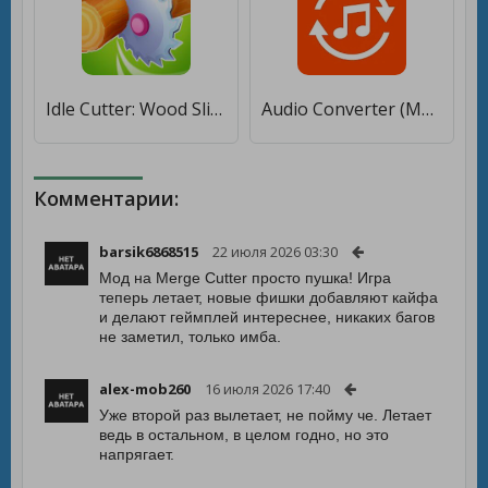
Idle Cutter: Wood Slice [Бесплатные покупки]
Audio Converter (MP3, AAC, WMA, OPUS) - MP3 Cutter [Без рекламы]
Комментарии:
barsik6868515
22 июля 2026 03:30
Мод на Merge Cutter просто пушка! Игра
теперь летает, новые фишки добавляют кайфа
и делают геймплей интереснее, никаких багов
не заметил, только имба.
alex-mob260
16 июля 2026 17:40
Уже второй раз вылетает, не пойму че. Летает
ведь в остальном, в целом годно, но это
напрягает.