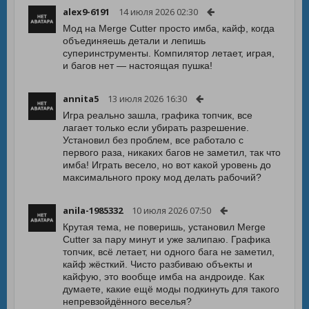
alex9-6191
14 июля 2026 02:30
Мод на Merge Cutter просто имба, кайф, когда
объединяешь детали и лепишь
суперинструменты. Компилятор летает, играя,
и багов нет — настоящая пушка!
annita5
13 июля 2026 16:30
Игра реально зашла, графика топчик, все
лагает только если убирать разрешение.
Установил без проблем, все работало с
первого раза, никаких багов не заметил, так что
имба! Играть весело, но вот какой уровень до
максимального проку мод делать рабочий?
anila-1985332
10 июля 2026 07:50
Крутая тема, не поверишь, установил Merge
Cutter за пару минут и уже залипаю. Графика
топчик, всё летает, ни одного бага не заметил,
кайф жёсткий. Чисто разбиваю объекты и
кайфую, это вообще имба на андроиде. Как
думаете, какие ещё моды подкинуть для такого
непревзойдённого веселья?