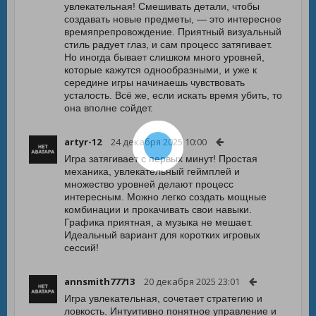
увлекательная! Смешивать детали, чтобы
создавать новые предметы, — это интересное
времяпрепровождение. Приятный визуальный
стиль радует глаз, и сам процесс затягивает.
Но иногда бывает слишком много уровней,
которые кажутся однообразными, и уже к
середине игры начинаешь чувствовать
усталость. Всё же, если искать время убить, то
она вполне сойдет.
artyr-12
24 декабря 2025 10:00
Игра затягивает с первых минут! Простая
механика, увлекательный геймплей и
множество уровней делают процесс
интересным. Можно легко создать мощные
комбинации и прокачивать свои навыки.
Графика приятная, а музыка не мешает.
Идеальный вариант для коротких игровых
сессий!
annsmith77713
20 декабря 2025 23:01
Игра увлекательная, сочетает стратегию и
ловкость. Интуитивно понятное управление и