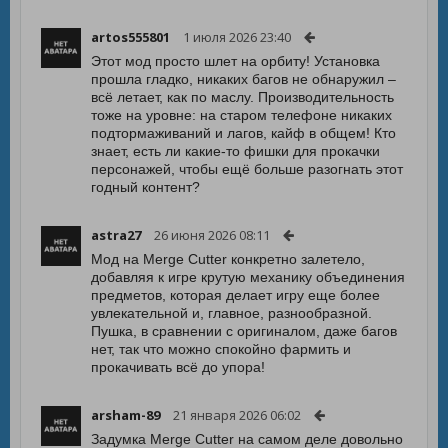
artos555801
1 июля 2026 23:40
Этот мод просто шлет на орбиту! Установка
прошла гладко, никаких багов не обнаружил –
всё летает, как по маслу. Производительность
тоже на уровне: на старом телефоне никаких
подтормаживаний и лагов, кайф в общем! Кто
знает, есть ли какие-то фишки для прокачки
персонажей, чтобы ещё больше разогнать этот
годный контент?
astra27
26 июня 2026 08:11
Мод на Merge Cutter конкретно залетело,
добавляя к игре крутую механику объединения
предметов, которая делает игру еще более
увлекательной и, главное, разнообразной.
Пушка, в сравнении с оригиналом, даже багов
нет, так что можно спокойно фармить и
прокачивать всё до упора!
arsham-89
21 января 2026 06:02
Задумка Merge Cutter на самом деле довольно