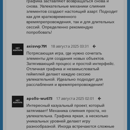
графика заставляют возвращаться снова и
снова. Увлекательные механики слияния
элементов создают настоящий азарт. Подходит
как для кратковременного
времяпрепровождения, так и для длительных
сессий. Определенно рекомендую
попробовать!
axisvvp791
18 августа 2025 03:31
Потрясающая игра, где нужно сочетать
элементы для создания новых объектов.
Затягивающий процесс и простой интерфейс.
Отличная графика и незамысловатый
геймплей делают каждую сессию
увлекательной. Идеально подходит для
расслабления и времяпрепровождения!
apollo-wu673
17 августа 2025 02:01
Интересный казуальный проект, который
затягивает! Механика слияния проста, но
увлекательна. Графика яркая, а несколько
уникальных уровней делают игру
разнообразной. Иногда встречаются сложные