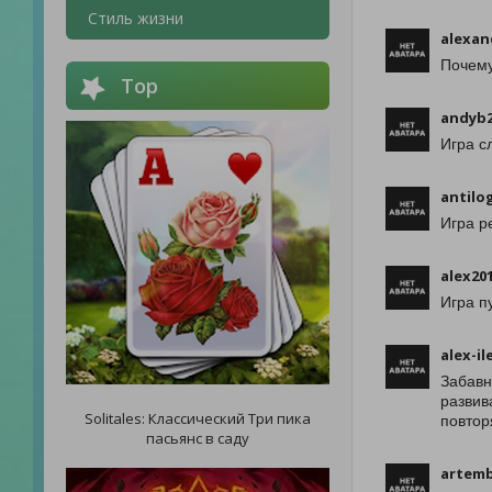
Стиль жизни
alexan
Почему
Top
andyb2
Игра с
antilo
Игра р
alex20
Игра п
alex-il
Забавн
развив
Solitales: Классический Три пика
повтор
пасьянс в саду
artemb