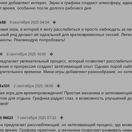
ния добавляют интерес. Звуки и графика создают атмосферу, иде
т время, особенно после долгого рабочего дня.
a88
9 сентября 2025 04:04
рвая игра, в которой я могу расслабиться и просто наблюдать за
ьный ряд делают её идеальной для кратковременных сессий. Легко 
менты. Рекомендую попробовать!
81
6 сентября 2025 10:05
редлагает увлекательный процесс, который позволяет расслабиться
ение и прогрессия создают затягивающий опыт. Однако порой набл
длительного времени. Мини-игры добавляют разнообразия, но хоте
da551
2 сентября 2025 18:00
ая игра для времяпровождения! Простая механика и затягивающий
том для отдыха. Графика радует глаз, а возможность улучшений до
вов!
-96623
1 сентября 2025 07:32
ра предлагает расслабляющий, но затягивающий процесс, где мож
ти время. Графика приятная, а механика позволяет развивать нав