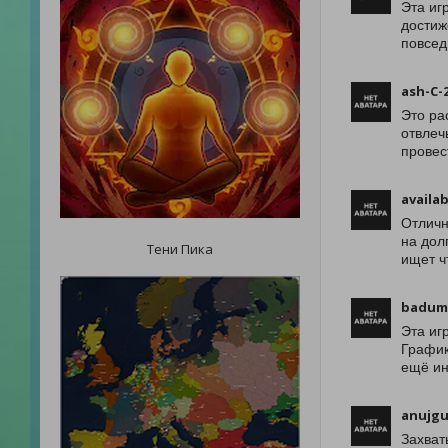
Эта иг
достиж
повсед
ash-C-
Это ра
отвлеч
провес
availab
Отличн
на дол
Тени Пика
ищет ч
badum
Эта иг
График
ещё ин
anujgu
Захват