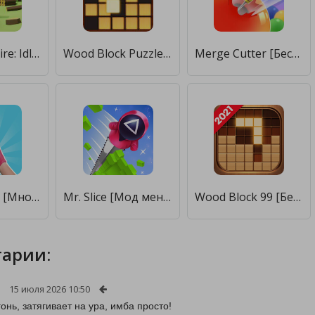
Lumber Empire: Idle Wood Inc [Много монет]
Wood Block Puzzle - Wood crush [Много денег]
Merge Cutter [Бесплатные покупки]
Slice Disc 3D! [Много денег]
Mr. Slice [Мод меню]
Wood Block 99 [Бесплатные покупки]
арии:
15 июля 2026 10:50
гонь, затягивает на ура, имба просто!