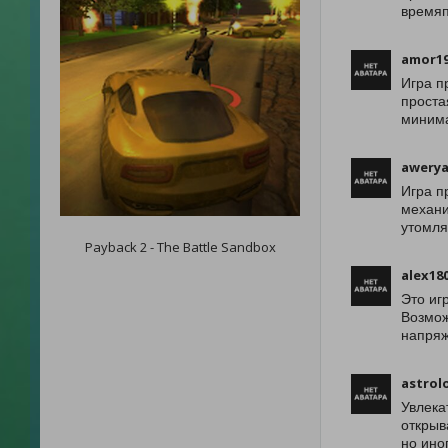
времяп
amor19
Игра п
проста
минима
awery
Игра п
механи
утомля
Payback 2 - The Battle Sandbox
alex18
Это иг
Возмож
напряж
astrol
Увлека
открыв
но ино