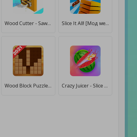
Wood Cutter - Saw [Много денег]
Slice It All! [Мод меню]
Wood Block Puzzle [Бесплатные покупки]
Crazy Juicer - Slice Fruit Game for Free [Много монет]