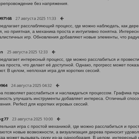
репровождение без напряжения.
97168
27 августа 2025 11:33
редлагает расслабляющий процесс, где можно наблюдать, как дере
я, но приятная, а механика проста и интуитивно понятна. Интере
листичных игр. Обновления добавляют новые элементы, что радуе
an
25 августа 2025 12:33
редлагает интересный процесс, где можно расслабиться и провести
ка проста, что делает её доступной. Однако, прогресс может пок
ют. В целом, неплохая игра для коротких сессий.
0964
24 августа 2025 04:32
ра позволяет расслабиться и наслаждаться процессом. Графика при
ность улучшать инструменты добавляет интереса. Отличный способ
ения. Perfect для коротких игровых сессий.
og77
23 августа 2025 10:00
тельная игра с простой механикой, где можно расслабиться и про
аются новые возможности, а визуализация дерева приносит удовол
гда может вызывать скуку из-за однообразия. В целом, интересный