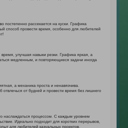
во постепенно рассекается на куски. Графика
сный способ провести время, особенно для любителей
т!
 время, улучшая навыки резки. Графика яркая, а
азаться медленным, и повторяющиеся задачи иногда
ятная, а механика проста и ненавязчива.
 отвлечься от будней и провести время без лишнего
сто наслаждаться процессом. С каждым уровнем
ьствие. Идеально подходит для коротких перерывов,
 опыт для любителей казуальных проектов.