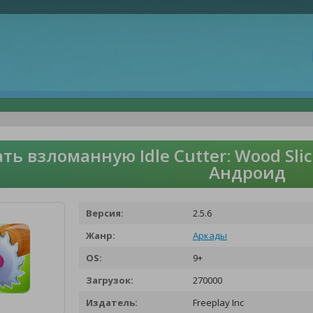
ть взломанную Idle Cutter: Wood Sli
Андроид
Версия:
2.5.6
Жанр:
Аркады
OS:
9+
Загрузок:
270000
Издатель:
Freeplay Inc