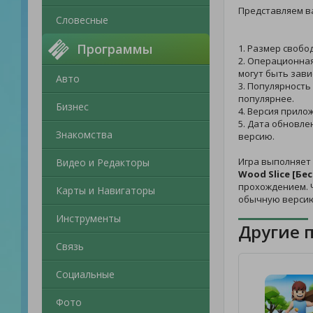
Представляем в
Словесные
Программы
1. Размер свобо
2. Операционная
могут быть зави
Авто
3. Популярность
популярнее.
Бизнес
4. Версия прилож
5. Дата обновле
Знакомства
версию.
Игра выполняет
Видео и Редакторы
Wood Slice [Бе
прохождением. Ч
Карты и Навигаторы
обычную версию
Инструменты
Другие 
Связь
Социальные
Фото