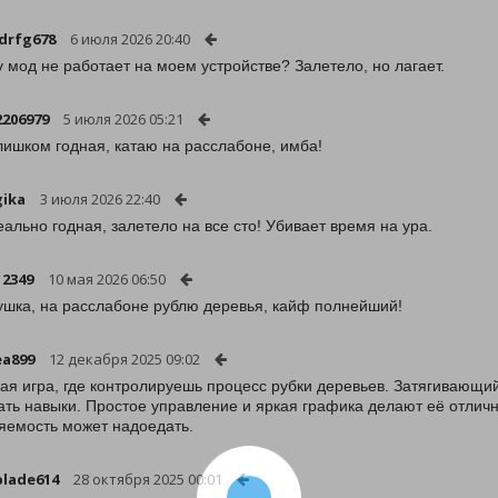
drfg678
6 июля 2026 20:40
 мод не работает на моем устройстве? Залетело, но лагает.
206979
5 июля 2026 05:21
лишком годная, катаю на расслабоне, имба!
gika
3 июля 2026 22:40
еально годная, залетело на все сто! Убивает время на ура.
12349
10 мая 2026 06:50
ушка, на расслабоне рублю деревья, кайф полнейший!
ea899
12 декабря 2025 09:02
ая игра, где контролируешь процесс рубки деревьев. Затягивающи
ать навыки. Простое управление и яркая графика делают её отлич
яемость может надоедать.
lade614
28 октября 2025 00:01