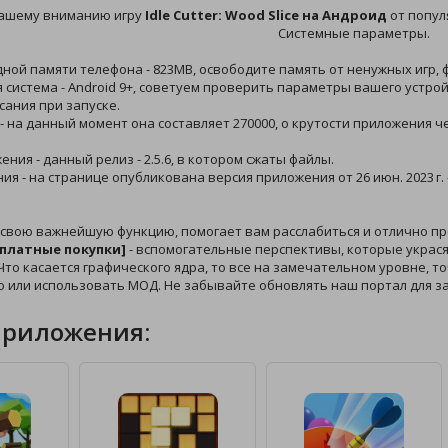
ашему вниманию игру
Idle Cutter: Wood Slice на Андроид
от популя
Системные параметры.
дной памяти телефона - 823MB, освободите память от ненужных игр, 
 система - Android 9+, советуем проверить параметры вашего устрой
сания при запуске.
 - на данный момент она составляет 270000, о крутости приложения ч
ения - данный релиз - 2.5.6, в котором сжаты файлы.
ния - на странице опубликована версия приложения от 26 июн. 2023 г
 свою важнейшую функцию, помогает вам расслабиться и отлично пр
сплатные покупки]
- вспомогательные перспективы, которые украсят
то касается графического ядра, то все на замечательном уровне, точ
 или использовать МОД. Не забывайте обновлять наш портал для з
приложения: