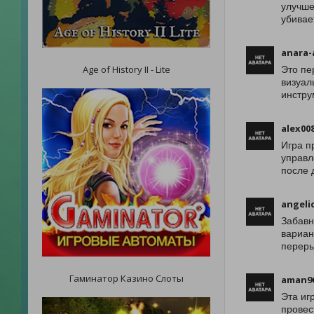
улучше
убивае
anara-
Age of History II - Lite
Это пе
визуал
инстру
alex00
Игра п
управл
после 
angeli
Забавн
вариан
переры
Гаминатор Казино Слоты
aman96
Эта иг
провес