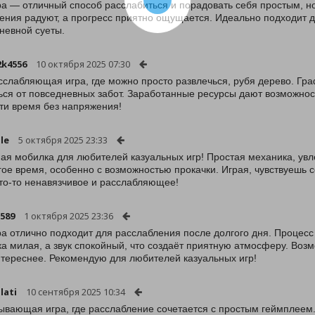
ра — отличный способ расслабиться и порадовать себя простым, н
ения радуют, а прогресс приятно ощущается. Идеально подходит дл
невной суеты.
2k4556
10 октября 2025 07:30
сслабляющая игра, где можно просто развлечься, рубя дерево. Гра
ься от повседневных забот. Заработанные ресурсы дают возможно
ти время без напряжения!
le
5 октября 2025 23:33
ая мобилка для любителей казуальных игр! Простая механика, увл
гое время, особенно с возможностью прокачки. Играя, чувствуешь
то-то ненавязчивое и расслабляющее!
589
1 октября 2025 23:36
ра отлично подходит для расслабления после долгого дня. Процес
а милая, а звук спокойный, что создаёт приятную атмосферу. Воз
тереснее. Рекомендую для любителей казуальных игр!
lati
10 сентября 2025 10:34
ывающая игра, где расслабление сочетается с простым геймплеем.