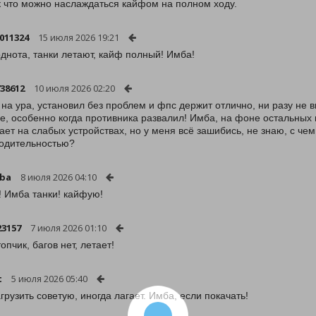
ак что можно наслаждаться кайфом на полном ходу.
011324
15 июля 2026 19:21
однота, танки летают, кайф полный! Имба!
738612
10 июля 2026 02:20
 на ура, установил без проблем и фпс держит отлично, ни разу не 
е, особенно когда противника развалил! Имба, на фоне остальных и
гает на слабых устройствах, но у меня всё зашибись, не знаю, с чем
одительностью?
iba
8 июля 2026 04:10
! Имба танки! кайфую!
23157
7 июля 2026 01:10
опчик, багов нет, летает!
t
5 июля 2026 05:40
грузить советую, иногда лагает. Имба, если покачать!