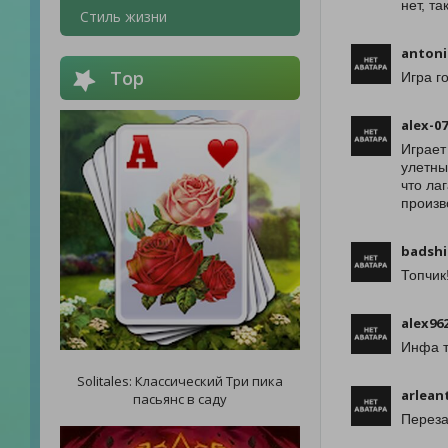
нет, т
Стиль жизни
antoni
Top
Игра г
alex-0
Играет
улетны
что ла
произв
badsh
Топчик
alex96
Инфа т
Solitales: Классический Три пика
arlean
пасьянс в саду
Переза