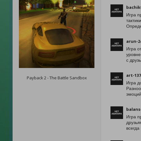
bachik
Игра п
тактик
Опреде
arun-2
Игра о
уровне
с друз
art-13
Payback 2 - The Battle Sandbox
Игра д
Разноо
эмоций
balans
Игра п
друзья
всегда