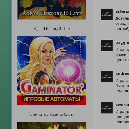
asteri
Доволь
отрадн
Age of History II - Lite
апгрей
baggie
Игра п
различ
цените
andree
Игра в
быстро
надолг
aworo
Игра д
Гаминатор Казино Слоты
процес
напряж