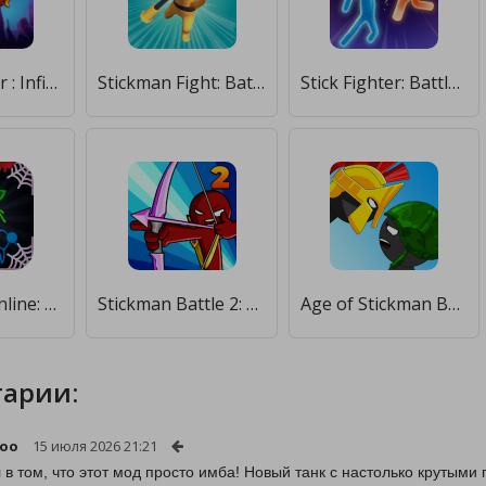
Stickman War : Infinity battle [Много монет]
Stickman Fight: Battle Arena [Много денег]
Stick Fighter: Battle Stickman [Много монет]
Stick Fight Online: Multiplayer Stickman Battle [Много денег]
Stickman Battle 2: Empires War [Бесплатные покупки]
Age of Stickman Battle of Empires [Много монет]
арии:
oo
15 июля 2026 21:21
 в том, что этот мод просто имба! Новый танк с настолько крутыми 