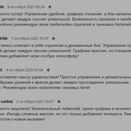
06
8 октября 2025 00:34
росто супер! Управление удобное, графика стильная, а бои захва
и делают каждую сессию уникальной. Возможность прокачки и необ
лённо рекомендую всем любителям стратегий и танковых баталий
4760
7 октября 2025 15:07
тлично сочетает в себе стратегии и динамичные бои. Управление пр
й делает каждую сессию уникальной. Графика простая, но стильна
ьями добавляют игре особую атмосферу!
73
4 октября 2025 07:04
оставляет массу удовольствия! Простое управление и увлекательн
бразие уровней и врагов делает каждое прохождение уникальным
. Рекомендую всем любителям танковых битв!
-sel842
3 октября 2025 19:37
росто зацепила! Увлекательный геймплей, яркая графика и множес
ми. Иногда сложные миссии, но это только добавляет интереса. Ка
 готов к новым вызовам!