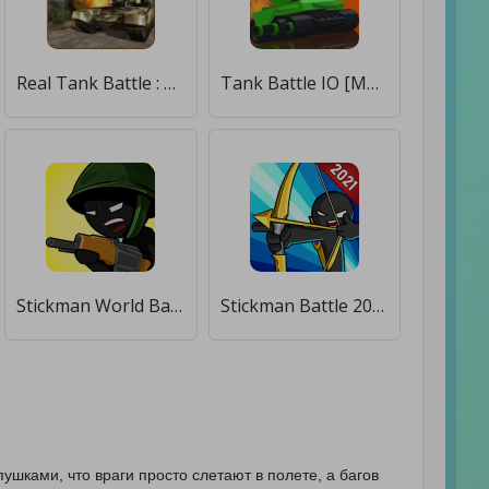
Real Tank Battle : War Machine [Много денег]
Tank Battle IO [Мод меню]
Stickman World Battle [Мод меню]
Stickman Battle 2021: Stick Fight War [Много денег]
пушками, что враги просто слетают в полете, а багов