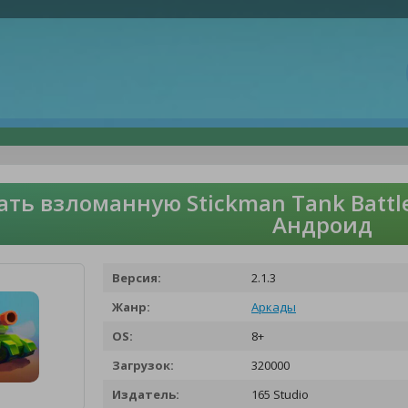
ать взломанную Stickman Tank Battl
Андроид
Версия:
2.1.3
Жанр:
Аркады
OS:
8+
Загрузок:
320000
Издатель:
165 Studio