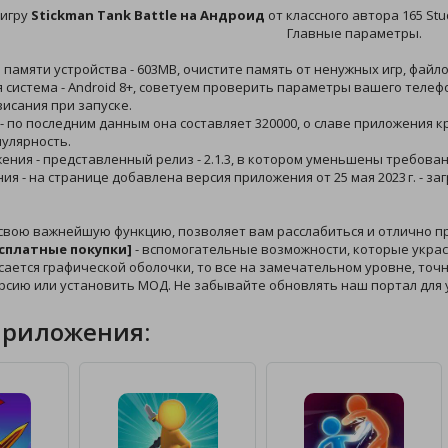
 игру
Stickman Tank Battle на Андроид
от классного автора 165 Stu
Главные параметры.
й памяти устройства - 603MB, очистите память от ненужных игр, файл
 система - Android 8+, советуем проверить параметры вашего телеф
исания при запуске.
 - по последним данным она составляет 320000, о славе приложения
пулярность.
жения - представленный релиз - 2.1.3, в котором уменьшены требован
ния - на странице добавлена версия приложения от 25 мая 2023 г. - 
 свою важнейшую функцию, позволяет вам расслабиться и отлично п
есплатные покупки]
- вспомогательные возможности, которые украся
сается графической оболочки, то все на замечательном уровне, точно 
рсию или установить МОД. Не забывайте обновлять наш портал для 
приложения: