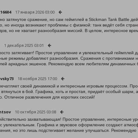
x16604
17 января 2026 03:00
но затянутое сражение, но сам геймплей в Stickman Tank Battle дей
о, но иногда возникают проблемы с физикой: танк ведёт себя стран
дов, но не хватает разнообразия миссий. В целом, интересное вр
1 декабря 2025 03:01
росто затягивает! Простое управление и увлекательный геймплей д
ные режимы добавляют разнообразия. Сражения с противниками н
лей аркадных экшенов. Рекомендую всем любителям динамичных 
vsky73
18 ноября 2025 17:00
печатляет своей динамикой и интересным игровым процессом. Про
 втянуться в бой. Графика, хоть и простая, придаёт особый шарм,
о. Отличное развлечения для коротких сессий!
ntsov
10 октября 2025 03:08
ействительно захватывающая! Простое управление, интересные ур
с увлекательным. Графика и звуковое оформление создают атмосф
ения, но это лишь подстегивает желание улучшаться. Рекомендую