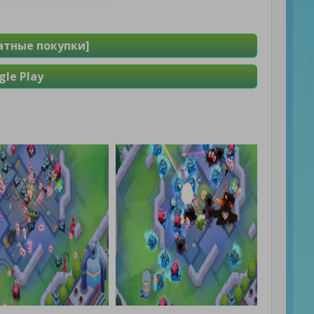
латные покупки]
le Play