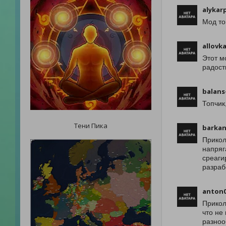
alykar
Мод то
allovk
Этот м
радост
balans
Топчик
Тени Пика
barka
Прикол
напряг
среаги
разраб
anton0
Прикол
что не
разноо