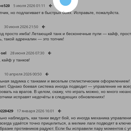
po520
5 июля 2026 01:11
пчик, но подлагивает в быстрых боях. Исправьте, пожалуйста.
a
30 июня 2026 21:50
од просто имба! Летающий танк и бесконечные пули — кайф, просто 
ь, такой адреналин — это топчик!
-sel
28 июня 2026 07:30
, кайф у танков!
n
10 апреля 2026 00:50
ьная задумка с танками и веселым стилистическим оформлением! 
ает. Однако боевая система иногда подводит — управление не всегд
ровать на врагов. В целом, скажу, что играть можно, но много нюа
отчики исправят недочёты в следующих обновлениях!
220429
17 января 2026 16:01
ьно наблюдать, как танки ведут бой, но иногда механика управлен
 всегда удаётся точно прицелиться, а мелкие лаги подводят в клю
бразие противников радуют. Если бы исправили пару моментов с у