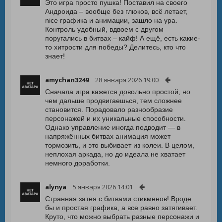
Это игра просто пушка! Поставил на своего
Андроида – вообще без глюков, всё летает,
nice графика и анимации, зашло на ура.
Контроль удобный, вдвоем с другом
поругались в битвах – кайф! А ещё, есть какие-
то хитрости для победы? Делитесь, кто что
знает!
amychan3249
28 января 2026 19:00
Сначала игра кажется довольно простой, но
чем дальше продвигаешься, тем сложнее
становится. Порадовало разнообразие
персонажей и их уникальные способности.
Однако управление иногда подводит — в
напряжённых битвах анимация может
тормозить, и это выбивает из колеи. В целом,
неплохая аркада, но до идеала не хватает
немного доработки.
alynya
5 января 2026 14:01
Странная затея с битвами стикменов! Вроде
бы и простая графика, а все равно затягивает.
Круто, что можно выбрать разные персонажи и