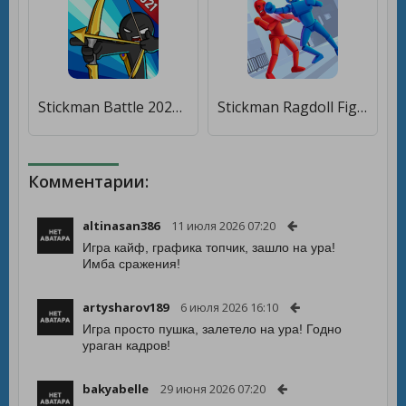
Stickman Battle 2021: Stick Fight War [Много денег]
Stickman Ragdoll Fighter [Много монет]
Комментарии:
altinasan386
11 июля 2026 07:20
Игра кайф, графика топчик, зашло на ура!
Имба сражения!
artysharov189
6 июля 2026 16:10
Игра просто пушка, залетело на ура! Годно
ураган кадров!
bakyabelle
29 июня 2026 07:20