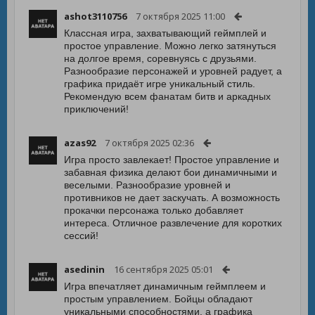
ashot3110756
7 октября 2025 11:00
Классная игра, захватывающий геймплей и
простое управление. Можно легко затянуться
на долгое время, соревнуясь с друзьями.
Разнообразие персонажей и уровней радует, а
графика придаёт игре уникальный стиль.
Рекомендую всем фанатам битв и аркадных
приключений!
azas92
7 октября 2025 02:36
Игра просто завлекает! Простое управление и
забавная физика делают бои динамичными и
веселыми. Разнообразие уровней и
противников не дает заскучать. А возможность
прокачки персонажа только добавляет
интереса. Отличное развлечение для коротких
сессий!
asedinin
16 сентября 2025 05:01
Игра впечатляет динамичным геймплеем и
простым управлением. Бойцы обладают
уникальными способностями, а графика