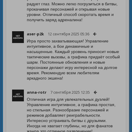
радует глаз. Можно легко погрузиться в битвы,
прокачивая персонажей и открывая новые
уровни. Отличный способ скоротать время и
получить заряд адреналина!
aser-p2k
12 сентября 2025 05:36
Игра просто захватывающая! Управление
интуитивное, а бои динамичные и
насыщенные. Каждый уровень приносит новые
тактические вызовы, а графика придаёт особый
шарм. Постоянные обновления и новые
персонажи делают игру интересной на долгое
время. Рекомендую всем любителям
аркадного экшена!
anna-rotr
7 сентября 2025 12:35
Отличная игра для увлекательных дуэлей!
Управление интуитивное, а графика простая,
но стильная. Разнообразие персонажей и
режимов добавляет реиграбельности.
Интересно устраивать битвы с друзьями.
Иногда не хватает глубины, но для фанатов
жанра это отличное развлечение!