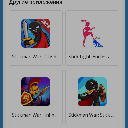
Другие приложения:
Stickman War : Clash of Stick [Много монет]
Stick Fight: Endless Battle [Мод меню]
Stickman War : Infinity battle [Много монет]
Stickman War: Stick Fight Army [Много монет]