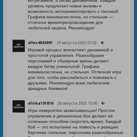
интуитивное, а битвы динамичные. Каждый
уровень предлагает новые вызовы и
возможность экспериментировать с тактикой.
Графика минималистична, но стильная —
отличное времяпрепровождение для
любителей экшена. Рекомендую!
allex4843891
29 августа 2025 07:03
Игровой процесс впечатляет динамикой и
простотой управления. Разнообразие
персонажей и обширные арены делают
каждую битву уникальной. Графика
минималистична, но стильная. Отличная игра
для того, чтобы расслабиться и повоевать с
друзьями. Рекомендую всем любителям
аркадных боевиков!
alinka191816
28 августа 2025 13:00
Игра невероятно захватывающая! Простое
управление и динамичные бои делают её
отличным способом скоротать время. Каждый
бой — это испытание на ловкость и реакцию.
Картинки стильные, персонажи разнообразные.