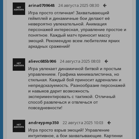
arina0709648
24 августа 2025 08:30
Игра просто отличная! Захватывающий
геймплей и динамичные бои делают её
невероятно увлекательной. Анимация
персонажей интересная, управление простое и
понятное. Каждый матч приносит массу
эмоций. Рекомендую всем любителям ярких
аркадных сражений!
alievc685b906
24 августа 2025 08:03
Игра увлекает динамичной битвой и простым
управлением. Графика минималистична, но
стильная. Каждый бой приносит адреналин и
непредсказуемость. Разнообразие персонажей
и навыков дарит возможность
экспериментировать с тактикой. Отличный
способ развлечься и отвлечься от
повседневности!
andreypmp350
22 августа 2025 10:03
Игра просто взрыв эмоций! Управление
интуитивное, а бои захватывающие. Картинки