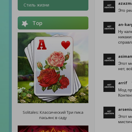
azazma
Стиль жизни
Это ре
Top
an-kar
Ну кап
никаки
справл
asiman
Этот м
нет, вс
arrif
Мод пр
Контен
arseni
Solitales: Классический Три пика
Этот м
пасьянс в саду
мистич