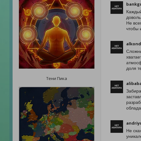
bankg
Каждый
доволь
Не все
чтобы 
alkond
Сложны
хватае
атмосф
доля т
Тени Пика
alibab
Забира
застав
разраб
облада
andriy
Не ска
уникал