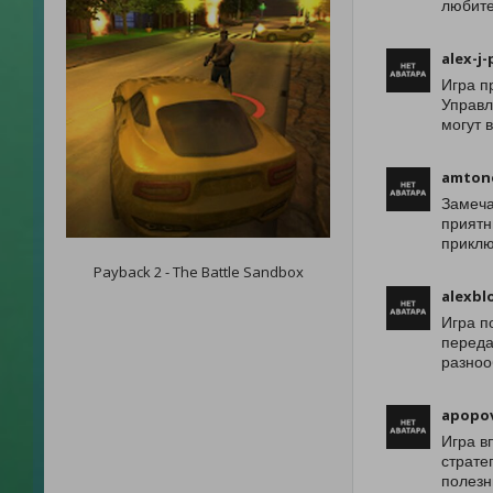
любите
alex-j-
Игра п
Управл
могут 
amton
Замеча
приятн
приклю
Payback 2 - The Battle Sandbox
alexbl
Игра п
переда
разноо
apopo
Игра в
страте
полезн