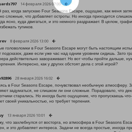
uards797
14 февраля 2026 07:00
 раз, когда запускаю Four Seasons Escape, ощущаю, как меня зат
но сложные, что добавляет остроты. Но иногда приходится слишком
гда ясно, куда двигаться, и это немного раздражает. В целом, графи
избежать тупиков.
rev
8 февраля 2026 13:00
е головоломки в Four Seasons Escape могут быть настоящим испы
т подсказок, даже если уже час над одним уровнем сидишь. Зато г
ера действительно завораживает. Но вот чтобы пройти дальше, ну
ерпения. Интересно, как у других обстоят дела с этой игрой?
a92896
28 января 2026 16:02
ясь в Four Seasons Escape, почувствовал необычную атмосферу. За
ляют задуматься, не слишком ли они сложные. Порадовало, что де
отчики старались. Но иногда было ощущение, что пропускаешь что-
ет своей уникальностью, но требует терпения.
uy
13 января 2026 10:01
жу, что захлебнулся от восторга, но атмосфера в Four Seasons Es
ен, и это добавляет интереса. Задачи не всегда простые, иногда п