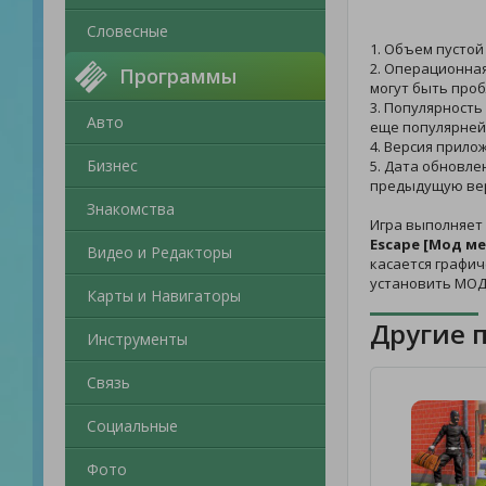
Словесные
1. Объем пустой
2. Операционная
Программы
могут быть проб
3. Популярность
Авто
еще популярней
4. Версия прило
Бизнес
5. Дата обновле
предыдущую ве
Знакомства
Игра выполняет
Escape [Мод м
Видео и Редакторы
касается графич
установить МОД
Карты и Навигаторы
Другие 
Инструменты
Связь
Социальные
Фото