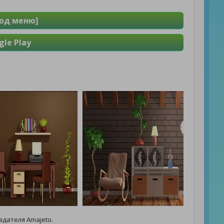
Мод меню]
le Play
здателя Amajeto.