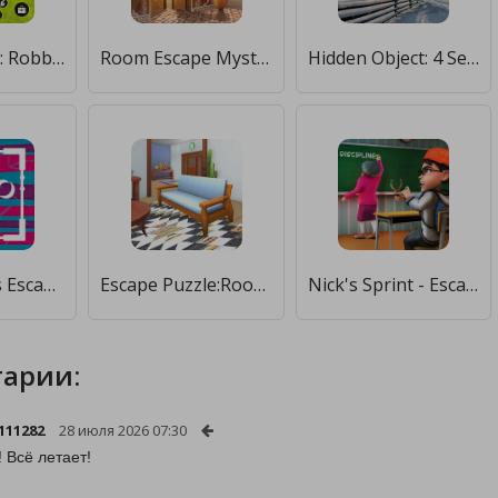
Thief Escape: Robbery Game [Мод меню]
Room Escape Mystery Quest [Мод меню]
Hidden Object: 4 Seasons [Бесплатные покупки]
Retro Rooms Escape [Мод меню]
Escape Puzzle:Room with a lamp [Мод меню]
Nick's Sprint - Escape Miss T [Мод меню]
арии:
111282
28 июля 2026 07:30
! Всё летает!