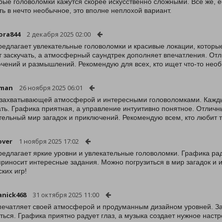
рые головоломки кажутся скорее искусственно сложными. Всё же, е
ть в нечто необычное, это вполне неплохой вариант.
ora844
2 декабря 2025 02:00
редлагает увлекательные головоломки и красивые локации, которы
т заскучать, а атмосферный саундтрек дополняет впечатления. О
чений и размышлений. Рекомендую для всех, кто ищет что-то нео
rman
26 ноября 2025 06:01
 захватывающей атмосферой и интересными головоломками. Каждый
ать. Графика приятная, а управление интуитивно понятное. Отличн
тельный мир загадок и приключений. Рекомендую всем, кто любит 
over
1 ноября 2025 17:02
редлагает яркие уровни и увлекательные головоломки. Графика рад
приносит интересные задания. Можно погрузиться в мир загадок и
ских игр!
nick468
31 октября 2025 11:00
печатляет своей атмосферой и продуманным дизайном уровней. З
ться. Графика приятно радует глаз, а музыка создает нужное нас