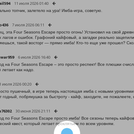
il594
11 июля 2026 01:40
ально топчик, залетело на ура! Имба-игра, советую.
p436
7 июля 2026 06:11
ец, эта Four Seasons Escape просто огонь! Установил на свой древ
х лагов и ошибок. Графоний кайфовый, а загадки реально зацепили
яешься, такой восторг — прямо имба! Кто-то еще уже прошел? Ско
war959
6 июля 2026 16:40
од на Four Seasons Escape – это просто респект! Все плюшки счис
ё летает как надо.
1 июля 2026 00:20
осто пушечный, в игре теперь настоящая имба с новыми уровнями
т годный, побрякушка за быстроту - кайф, заходите, не пожалеете, н
u76302
30 июня 2026 21:11
од по Four Seasons Escape просто имба! Все сезоны теперь кайфо
еский квест, который летает проклятьем по всем уровням.