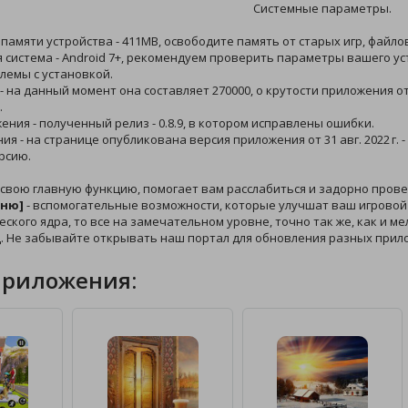
Системные параметры.
 памяти устройства - 411MB, освободите память от старых игр, файло
 система - Android 7+, рекомендуем проверить параметры вашего ус
лемы с установкой.
 - на данный момент она составляет 270000, о крутости приложения 
.
жения - полученный релиз - 0.8.9, в котором исправлены ошибки.
ния - на странице опубликована версия приложения от 31 авг. 2022 г.
рсию.
 свою главную функцию, помогает вам расслабиться и задорно пров
еню]
- вспомогательные возможности, которые улучшат ваш игровой 
еского ядра, то все на замечательном уровне, точно так же, как и м
. Не забывайте открывать наш портал для обновления разных прил
приложения: