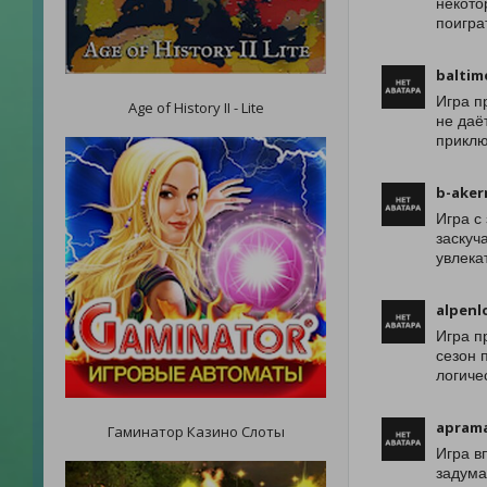
некото
поигра
baltim
Игра п
Age of History II - Lite
не даё
приклю
b-ake
Игра с
заскуч
увлека
alpenl
Игра п
сезон 
логиче
aprama
Гаминатор Казино Слоты
Игра в
задума