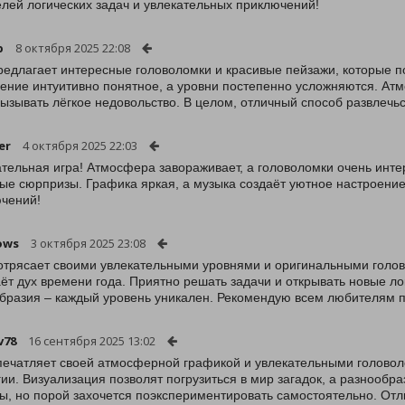
лей логических задач и увлекательных приключений!
p
8 октября 2025 22:08
редлагает интересные головоломки и красивые пейзажи, которые п
ение интуитивно понятное, а уровни постепенно усложняются. Атм
вызывать лёгкое недовольство. В целом, отличный способ развлечьс
er
4 октября 2025 22:03
тельная игра! Атмосфера завораживает, а головоломки очень инт
ые сюрпризы. Графика яркая, а музыка создаёт уютное настроени
чений!
ows
3 октября 2025 23:08
отрясает своими увлекательными уровнями и оригинальными голо
ёт дух времени года. Приятно решать задачи и открывать новые л
бразия – каждый уровень уникален. Рекомендую всем любителям 
v78
16 сентября 2025 13:02
печатляет своей атмосферной графикой и увлекательными головоло
гии. Визуализация позволят погрузиться в мир загадок, а разнообр
ы, но порой захочется поэкспериментировать самостоятельно. Отл