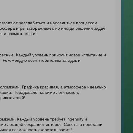
озволяют расслабиться и насладиться процессом.
осфера игры завораживает, но иногда решения задач
я и размять мозги!
ересные. Каждый уровень приносит новое испытание и
е. Рекомендую всем любителям загадок и
воломками. Графика красивая, а атмосфера идеально
окации. Порадовало наличие логического
приключений!
мками. Каждый уровень требует ingenuity и
азие локаций сохраняет интерес. Советы и подсказки
ичная возможность скоротать время!