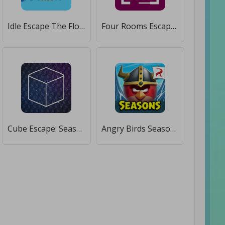
Idle Escape The Flood [Много монет]
Four Rooms Escape 3 [Мод меню]
Cube Escape: Seasons [Мод меню]
Angry Birds Seasons [Мод меню]