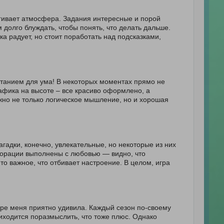
ягивает атмосфера. Задания интересные и порой
 долго блуждать, чтобы понять, что делать дальше.
ка радует, но стоит поработать над подсказками,
танием для ума! В некоторых моментах прямо не
рафика на высоте – все красиво оформлено, а
жно не только логическое мышление, но и хорошая
гадки, конечно, увлекательные, но некоторые из них
корации выполнены с любовью — видно, что
то важное, что отбивает настроение. В целом, игра
cape меня приятно удивила. Каждый сезон по-своему
риходится поразмыслить, что тоже плюс. Однако