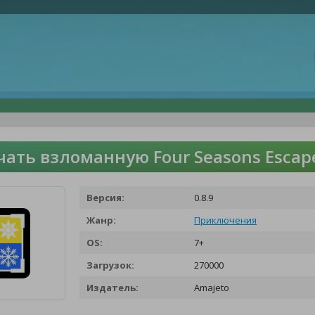
чать взломанную Four Seasons Esca
Версия:
0.8.9
Жанр:
Приключения
OS:
7+
Загрузок:
270000
Издатель:
Amajeto