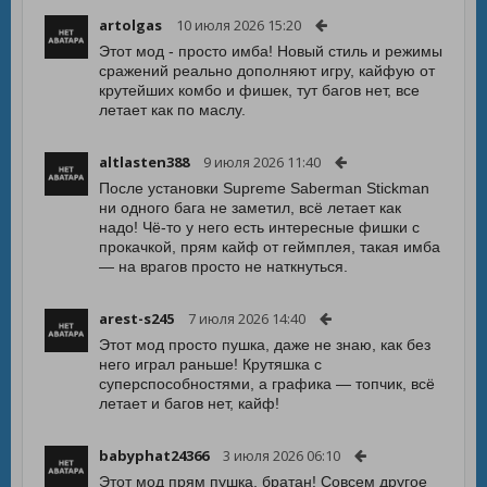
artolgas
10 июля 2026 15:20
Этот мод - просто имба! Новый стиль и режимы
сражений реально дополняют игру, кайфую от
крутейших комбо и фишек, тут багов нет, все
летает как по маслу.
altlasten388
9 июля 2026 11:40
После установки Supreme Saberman Stickman
ни одного бага не заметил, всё летает как
надо! Чё-то у него есть интересные фишки с
прокачкой, прям кайф от геймплея, такая имба
— на врагов просто не наткнуться.
arest-s245
7 июля 2026 14:40
Этот мод просто пушка, даже не знаю, как без
него играл раньше! Крутяшка с
суперспособностями, а графика — топчик, всё
летает и багов нет, кайф!
babyphat24366
3 июля 2026 06:10
Этот мод прям пушка, братан! Совсем другое