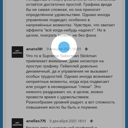
остаётся достаточно простой. Графика вроде
бы не самая сложная, но она приносит
определённое удовольствие. Однако иногда
управление подводит, особенно в
напряжённых моментах. Чувствую, что хватает
эффекта "всё когда-нибудь надоест". Но в
целом, поиграть можно, не без фана.
anatol81
9 января 2026 06:01
Что-то в Supreme Saberman Stickman
привлекает внимание, даже несмотря на
простую графику. Геймплей довольно
динамичный, да и управление не вызывает
особых трудностей. Однако иногда возникают
неприятные моменты, когда игра подвисает
или уходит в неожиданные "глюки". Это
немного раздражает, но, в целом, можно
провести время с удовольствием.
Разнообразие уровней радует, а вот сложность
повышения могло бы быть и поумнее.
anelles775
9 декабря 2025 18:01
Крутая игра с уникальной графикой и