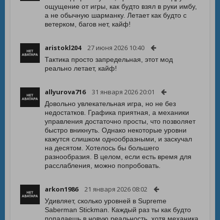
ощущение от игры, как будто взял в руки имбу,
а не обычную шарманку. Летает как будто с
ветерком, багов нет, кайф!
aristokl204
27 июня 2026 10:40
Тактика просто запредельная, этот мод
реально летает, кайф!
allyurova716
31 января 2026 20:01
Довольно увлекательная игра, но не без
недостатков. Графика приятная, а механики
управления достаточно просты, что позволяет
быстро вникнуть. Однако некоторые уровни
кажутся слишком однообразными, и заскучал
на десятом. Хотелось бы большего
разнообразия. В целом, если есть время для
расслабления, можно попробовать.
arkon1986
21 января 2026 08:02
Удивляет, сколько уровней в Supreme
Saberman Stickman. Каждый раз ты как будто
попадаешь в новую реальность, хотя механика