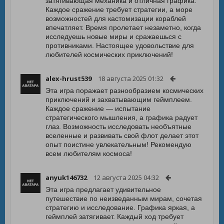
затягивающая механика и отличная графика.
Каждое сражение требует стратегии, а море
возможностей для кастомизации кораблей
впечатляет. Время пролетает незаметно, когда
исследуешь новые миры и сражаешься с
противниками. Настоящее удовольствие для
любителей космических приключений!
alex-hrust539
18 августа 2025 01:32
Эта игра поражает разнообразием космических
приключений и захватывающим геймплеем.
Каждое сражение — испытание
стратегического мышления, а графика радует
глаз. Возможность исследовать необъятные
вселенные и развивать свой флот делает этот
опыт поистине увлекательным! Рекомендую
всем любителям космоса!
anyuk146732
12 августа 2025 04:32
Эта игра предлагает удивительное
путешествие по неизведанным мирам, сочетая
стратегию и исследование. Графика яркая, а
геймплей затягивает. Каждый ход требует