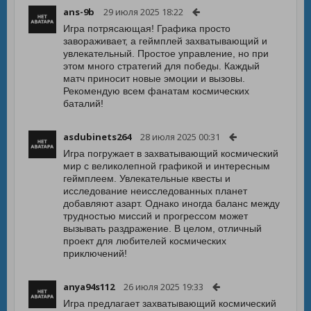
ans-9b
29 июля 2025 18:22
Игра потрясающая! Графика просто
завораживает, а геймплей захватывающий и
увлекательный. Простое управление, но при
этом много стратегий для победы. Каждый
матч приносит новые эмоции и вызовы.
Рекомендую всем фанатам космических
баталий!
asdubinets264
28 июля 2025 00:31
Игра погружает в захватывающий космический
мир с великолепной графикой и интересным
геймплеем. Увлекательные квесты и
исследование неисследованных планет
добавляют азарт. Однако иногда баланс между
трудностью миссий и прогрессом может
вызывать раздражение. В целом, отличный
проект для любителей космических
приключений!
anya94s112
26 июля 2025 19:33
Игра предлагает захватывающий космический