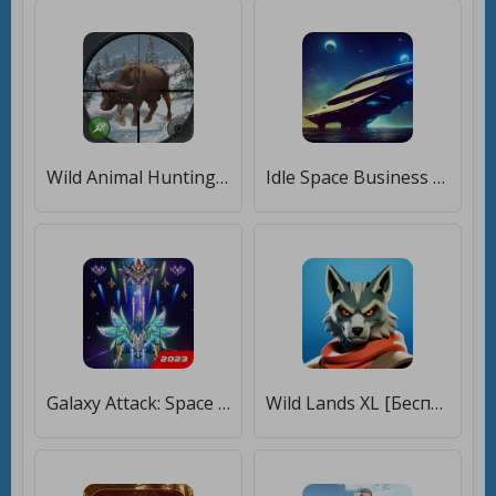
Wild Animal Hunting Gun Games [Много денег]
Idle Space Business Tycoon [Мод меню]
Galaxy Attack: Space Shooter [Мод меню]
Wild Lands XL [Бесплатные покупки]