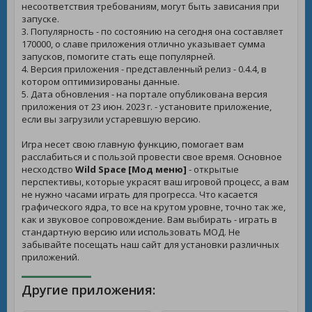
несоответствия требованиям, могут быть зависания при
запуске.
3. Популярность - по состоянию на сегодня она составляет
170000, о славе приложения отлично указывает сумма
запусков, помогите стать еще популярней.
4. Версия приложения - представленный релиз - 0.4.4, в
котором оптимизированы данные.
5. Дата обновления - на портале опубликована версия
приложения от 23 июн. 2023 г. - установите приложение,
если вы загрузили устаревшую версию.
Игра несет свою главную функцию, помогает вам
расслабиться и с пользой провести свое время. Основное
несходство
Wild Space [Мод меню]
- открытые
перспективы, которые украсят ваш игровой процесс, а вам
не нужно часами играть для прогресса. Что касается
графического ядра, то все на крутом уровне, точно так же,
как и звуковое сопровождение. Вам выбирать - играть в
стандартную версию или использовать МОД. Не
забывайте посещать наш сайт для установки различных
приложений.
Другие приложения: