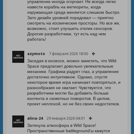
управление иногда огорчает. Не всегда легко
навести корабль на метеориты, когда
окружающая среда меняется слишком быстро.
Зато дизайн уровней порадовал — приятно
смотреть на космические просторы. Но все же,
возможно, стоит улучшить отклик сенсоров.
Дорогие разработчики, тут есть над чем
работать!
azymoto
7 февраля 2026 18:00
Заседая в космосе, можно заметить, что Wild
Space предлагает довольно увлекательные
механики. Графика радует глаз, а управление
достаточно интуитивное. Однако, спустя
некоторое время игра начинает повторяться, и
разнообразия не хватает. Чувствуется, что
разработчики могли бы добавить больше
контента и сюжетных поворотов. В целом,
проект неплохой, но не без своих недостатков.
alina-24
29 января 2026 04:01
Затянула атмосфера в Wild Space!
Пространственные battleground'ы кажутся