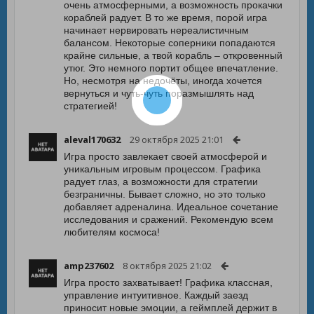
очень атмосферными, а возможность прокачки
кораблей радует. В то же время, порой игра
начинает нервировать нереалистичным
балансом. Некоторые соперники попадаются
крайне сильные, а твой корабль – откровенный
утюг. Это немного портит общее впечатление.
Но, несмотря на недочёты, иногда хочется
вернуться и чуть-чуть поразмышлять над
стратегией!
aleval170632
29 октября 2025 21:01
Игра просто завлекает своей атмосферой и
уникальным игровым процессом. Графика
радует глаз, а возможности для стратегии
безграничны. Бывает сложно, но это только
добавляет адреналина. Идеальное сочетание
исследования и сражений. Рекомендую всем
любителям космоса!
amp237602
8 октября 2025 21:02
Игра просто захватывает! Графика классная,
управление интуитивное. Каждый заезд
приносит новые эмоции, а геймплей держит в