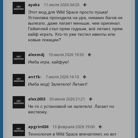
ayaks
11 июля 2026 04:20
Этот мод для Wild Space просто пушка!
Установка проходила на ура, никаких багов не
вылезло, даже лагает меньше, чем оригинал.
Геймплей стал прям годным, всё летает, прям
кайф играть. Кто-то уже тестил ивенты или
новые локации?
alexmdj
10 июля 2026 19:30
Имба игра, кайфую!
ant1k-
7 июля 2026 14:10
Имба мод! Залетело! Летает!
alex2653
30 июня 2026 21:21
Че-то с установкой не залетело. Лагает по
жесткому.
apgrin630
13 февраля 2026 19:00
Технология в Wild Space впечатляет, но вот