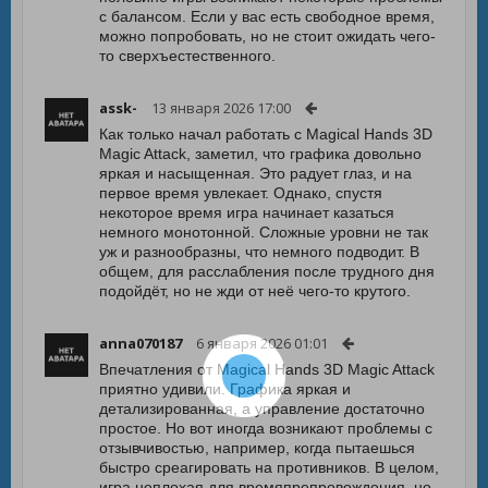
с балансом. Если у вас есть свободное время,
можно попробовать, но не стоит ожидать чего-
то сверхъестественного.
assk-
13 января 2026 17:00
Как только начал работать с Magical Hands 3D
Magic Attack, заметил, что графика довольно
яркая и насыщенная. Это радует глаз, и на
первое время увлекает. Однако, спустя
некоторое время игра начинает казаться
немного монотонной. Сложные уровни не так
уж и разнообразны, что немного подводит. В
общем, для расслабления после трудного дня
подойдёт, но не жди от неё чего-то крутого.
anna070187
6 января 2026 01:01
Впечатления от Magical Hands 3D Magic Attack
приятно удивили. Графика яркая и
детализированная, а управление достаточно
простое. Но вот иногда возникают проблемы с
отзывчивостью, например, когда пытаешься
быстро среагировать на противников. В целом,
игра неплохая для времяпрепровождения, но