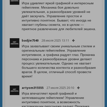
Игра удивляет яркой графикой и интересным
геймплеем. Механика боя довольно
увлекательная, а разнообразие уровней не
даёт заскучать. Управление простое и
интуитивно понятное. Бывает, что иногда не
хватает глубины сюжета, но в целом —
приятное развлечение для любителей экшена.
badjie7540
28 июля 2025 13:11
Игра захватывает своим уникальным стилем и
оригинальным геймплейем. Управление
интуитивное, а графика радует глаз. Прокачка
персонажа и разнообразные уровни делают
процесс увлекательным. Однако не хватает
большего количества контента и разнообразия
врагов. В целом, отличный способ провести
время!
artyom315555
27 июля 2025 20:10
Игра впечатляет яркой графикой и
затягивающим геймплеем! Управление
интуитивно понятное, а возможность
кастомизации персонажа радует. Прокачка