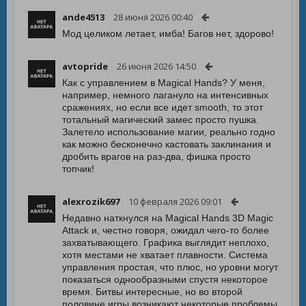
ande4513
28 июня 2026 00:40
Мод целиком летает, имба! Багов нет, здорово!
avtopride
26 июня 2026 14:50
Как с управлением в Magical Hands? У меня,
например, немного лагануло на интенсивных
сражениях, но если все идет smooth, то этот
тотальный магический замес просто пушка.
Залетело использование магии, реально годно
как можно бесконечно кастовать заклинания и
дробить врагов на раз-два, фишка просто
топчик!
alexrozik697
10 февраля 2026 09:01
Недавно наткнулся на Magical Hands 3D Magic
Attack и, честно говоря, ожидал чего-то более
захватывающего. Графика выглядит неплохо,
хотя местами не хватает плавности. Система
управления простая, что плюс, но уровни могут
показаться однообразными спустя некоторое
время. Битвы интересные, но во второй
половине игры возникают некоторые проблемы