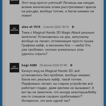
Этот мод просто улетный! Летаешь как ниндзя,
всякие магические атаки расстреливают врагов
на раз-два, вообще топчик, и багов никаких не
ловил!
alex-el-7574
3 июля 2026 18:10
Тема с Magical Hands 3D Magic Attack реально
залетела! Установилась на ура, запускалку
вообще не лагает, оптимизация просто пушка.
Графика кайф, а механика боя — имба! Кто
уже пробовал, сколько уникальных атак
удалось отрыть?
bagi-0289
29 июня 2026 07:40
Качнул мод на Magical Hands 3D, всё
установилось без проблем, вообще никаких
багов нет, реально кайф, такой топчик.
Перфоманс летает, на старом устройстве всё
работает гладко, даже критики не вызывают. А
вот вы не заметили, что иногда некоторыеAbility
как-то слишком сауэрно срабатывают?
Интересно, это мне одной так?