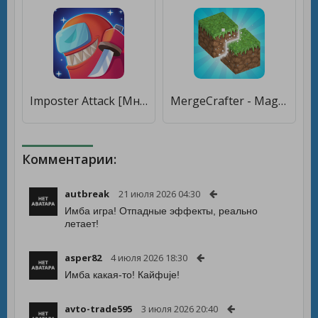
Imposter Attack [Много денег]
MergeCrafter - Magical World Merge [Бесплатные покупки]
Комментарии:
autbreak
21 июля 2026 04:30
Имба игра! Отпадные эффекты, реально
летает!
asper82
4 июля 2026 18:30
Имба какая-то! Кайфuje!
avto-trade595
3 июля 2026 20:40