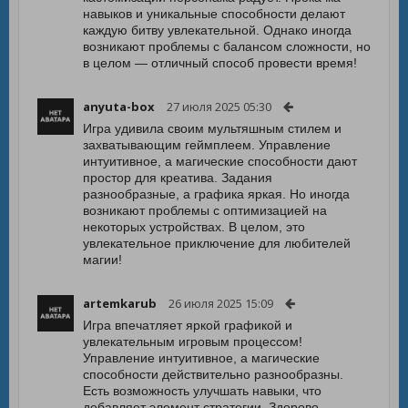
навыков и уникальные способности делают
каждую битву увлекательной. Однако иногда
возникают проблемы с балансом сложности, но
в целом — отличный способ провести время!
anyuta-box
27 июля 2025 05:30
Игра удивила своим мультяшным стилем и
захватывающим геймплеем. Управление
интуитивное, а магические способности дают
простор для креатива. Задания
разнообразные, а графика яркая. Но иногда
возникают проблемы с оптимизацией на
некоторых устройствах. В целом, это
увлекательное приключение для любителей
магии!
artemkarub
26 июля 2025 15:09
Игра впечатляет яркой графикой и
увлекательным игровым процессом!
Управление интуитивное, а магические
способности действительно разнообразны.
Есть возможность улучшать навыки, что
добавляет элемент стратегии. Здорово