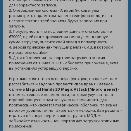
для корректного запуска.
2. Операционная система - Android 8+, советуем
рассмотреть параметры вашего телефона ведь, из-за
несоответствия требованиям, будут зависания при
запуске.
3. Популярность - по последним данным она составляет
670000, о рейтинге приложения точно демонстрирует
сумма загрузок, внесите свой вклад в популярность.
4. Версия приложения - текущий релиз - 0.4.3, в котором
исправлены ошибки.
5. Дата обновления - на портале загружена версия
приложения от 10 мая 2023 г. - обновите приложение, если
вы установили устаревшую версию.
Игра выполняет свою основную функцию, позволяет вам
расслабиться и задорно провести свое время. Главное
отличие
Magical Hands 3D Magic Attack [Много денег]
-
вспомогательные возможности, которые улучшат ваш
игровой процесс, а вам не нужно часами играть для
прогресса. Что касается графической оболочки, то все на
высоком уровне, точно так же, как и мелодии. Вам решать -
играть в обычную версию или загрузить МОД. Не
забывайте открывать наш портал для загрузки отличных
приложений.