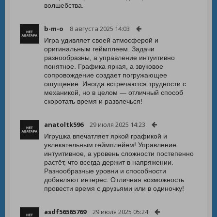
волшебства.
b-m-o
8 августа 2025 14:03
Игра удивляет своей атмосферой и
оригинальным геймплеем. Задачи
разнообразны, а управление интуитивно
понятное. Графика яркая, а звуковое
сопровождение создает погружающее
ощущение. Иногда встречаются трудности с
механикой, но в целом — отличный способ
скоротать время и развлечься!
anatoltk596
29 июля 2025 14:23
Игрушка впечатляет яркой графикой и
увлекательным геймплейем! Управление
интуитивное, а уровень сложности постепенно
растёт, что всегда держит в напряжении.
Разнообразные уровни и способности
добавляют интерес. Отличная возможность
провести время с друзьями или в одиночку!
asdf56565769
29 июля 2025 05:24