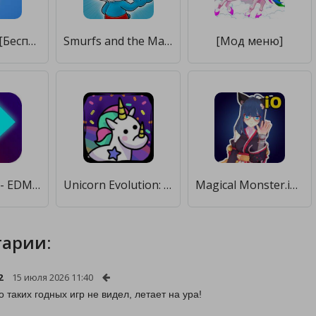
Unicorn DIY [Бесплатные покупки]
Smurfs and the Magical Meadow [Мод меню]
[Мод меню]
Dash'n'Beat - EDM Rhythm game [Бесплатные покупки]
Unicorn Evolution: Idle Catch [Бесплатные покупки]
Magical Monster.io : Evolution [Бесплатные покупки]
арии:
2
15 июля 2026 11:40
о таких годных игр не видел, летает на ура!