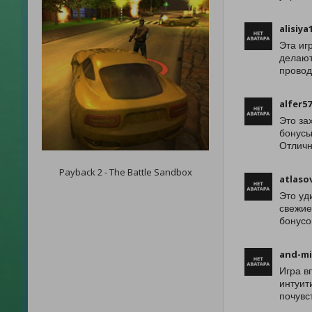
alisiya
Эта иг
делают
провод
alfer5
Это за
бонусы
Отличн
Payback 2 - The Battle Sandbox
atlaso
Это уд
свежие
бонусо
and-mi
Игра в
интуит
почувс