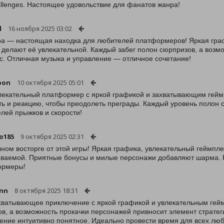
llenges. Настоящее удовольствие для фанатов жанра!
l
16 ноября 2025 03:02
ра — настоящая находка для любителей платформеров! Яркая гра
 делают её увлекательной. Каждый забег полон сюрпризов, а возм
с. Отличная музыка и управление — отличное сочетание!
bon
10 октября 2025 05:01
лекательный платформер с яркой графикой и захватывающим геймп
ть и реакцию, чтобы преодолеть преграды. Каждый уровень полон 
лей прыжков и скорости!
o185
9 октября 2025 02:31
лном восторге от этой игры! Яркая графика, увлекательный геймп
ваемой. Приятные бонусы и милые персонажи добавляют шарма. Р
ормеры!
ann
8 октября 2025 18:31
хватывающее приключение с яркой графикой и увлекательным гей
ов, а возможность прокачки персонажей привносит элемент стратег
ение интуитивно понятное. Идеально провести время для всех лю