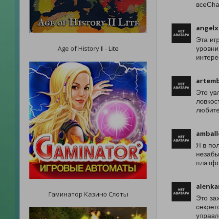
всеCha
angelx
Эта иг
Age of History II - Lite
уровни
интере
artem
Это ув
ловкос
любите
amball
Я в по
незабы
платф
alenk
Гаминатор Казино Слоты
Это за
секрет
управл