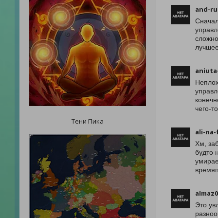
and-ru
Сначал
управл
сложно
лучшее
aniuta
Неплох
управл
конечн
чего-т
Тени Пика
ali-na
Хм, за
будто 
умирае
времяп
almaz0
Это ув
разноо