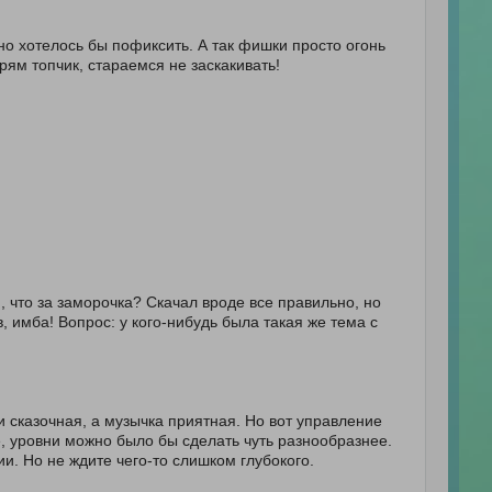
 но хотелось бы пофиксить. А так фишки просто огонь
ям топчик, стараемся не заскакивать!
, что за заморочка? Скачал вроде все правильно, но
в, имба! Вопрос: у кого-нибудь была такая же тема с
и сказочная, а музычка приятная. Но вот управление
же, уровни можно было бы сделать чуть разнообразнее.
и. Но не ждите чего-то слишком глубокого.