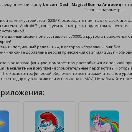
ашему вниманию игру
Unicorn Dash: Magical Run на Андроид
от то
Главные параметры.
дной памяти устройства - 823MB, освободите память от старых игр, 
 система - Android 7+, советуем рассмотреть параметры вашего теле
 установкой.
 - на данный момент она составляет 570000, о крутости приложения 
ярней.
жения - полученный релиз - 1.7.4, в котором исправлены ошибки.
ния - на сайте добавлена версия приложения от 24 мая 2023 г. - обно
свою основную функцию, помогает вам расслабиться и с пользой пр
Run [Бесплатные покупки]
- вспомогательные перспективы, которые 
 Что касается графической оболочки, то все на замечательном уровн
ть в стандартную версию или использовать МОД. Не забывайте пос
приложения: