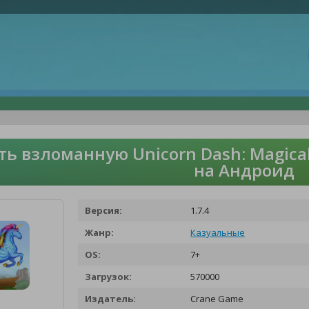
ть взломанную Unicorn Dash: Magica
на Андроид
Версия:
1.7.4
Жанр:
Казуальные
OS:
7+
Загрузок:
570000
Издатель:
Crane Game