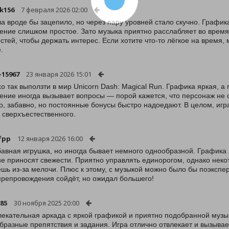
k156
7 февраля 2026 02:00
а вроде бы зацепило, но через пару уровней стало скучно. Графика
ение слишком простое. Зато музыка приятно расслабляет во время
стей, чтобы держать интерес. Если хотите что-то лёгкое на время, 
.
-15967
23 января 2026 15:01
о так выползти в мир Unicorn Dash: Magical Run. Графика яркая, а
ение иногда вызывает вопросы — порой кажется, что персонаж не 
о, забавно, но постоянные бонусы быстро надоедают. В целом, игр
о сверхъестественного.
-fpp
12 января 2026 16:00
бавная игрушка, но иногда бывает немного однообразной. Графика 
не приносят свежести. Приятно управлять единорогом, однако неко
шь из-за мелочи. Плюс к этому, с музыкой можно было бы поэкспе
репровождения сойдёт, но ожидал большего!
85
30 ноября 2025 20:00
лекательная аркада с яркой графикой и приятно подобранной музы
бразные препятствия и задания. Игра отлично отвлекает и вызывае