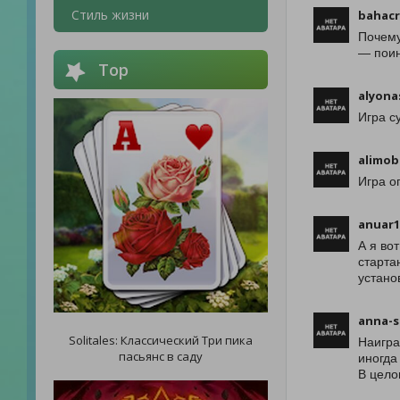
Стиль жизни
bahacr
Почему
— поин
Top
alyona
Игра с
alimob
Игра о
anuar1
А я во
старта
устано
anna-s
Solitales: Классический Три пика
Наигра
пасьянс в саду
иногда
В цело