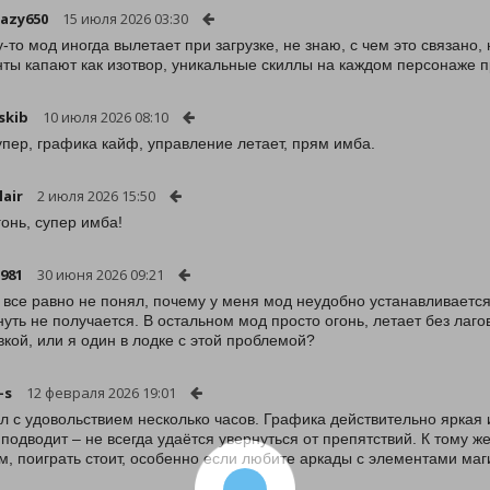
azy650
15 июля 2026 03:30
-то мод иногда вылетает при загрузке, не знаю, с чем это связано,
ты капают как изотвор, уникальные скиллы на каждом персонаже пр
skib
10 июля 2026 08:10
упер, графика кайф, управление летает, прям имба.
lair
2 июля 2026 15:50
гонь, супер имба!
981
30 июня 2026 09:21
т все равно не понял, почему у меня мод неудобно устанавливается
нуть не получается. В остальном мод просто огонь, летает без лаго
вкой, или я один в лодке с этой проблемой?
-s
12 февраля 2026 19:01
л с удовольствием несколько часов. Графика действительно яркая 
 подводит – не всегда удаётся увернуться от препятствий. К тому 
м, поиграть стоит, особенно если любите аркады с элементами маги