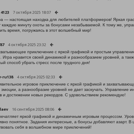
14123
7 октября 2025 18:07
ра — настоящая находка для любителей платформеров! Яркая гра
 каждую минуту охоты за бонусами незабываемой. К тому же, упра
ить время, погружаясь в этот волшебный мир!
787
4 октября 2025 23:32
хватывающее приключение с яркой графикой и простым управление
. Игра нравится своей динамикой и разнообразием уровней, а так
ый способ убрать стресс после трудного дня!
v-ru138
4 октября 2025 02:33
ивительное игровое приключение с яркой графикой и захватывающ
 эмоции, а разнообразие уровней не дает заскучать. Управление ин
в и достижении новых рекордов. С удовольствием рекомендую!
laev
16 сентября 2025 08:06
печатляет яркой графикой и динамичным игровым процессом. Уров
ивно понятное. Задания интересные, а бонусы добавляют азарт. В 
твовать себя в волшебном мире приключений!