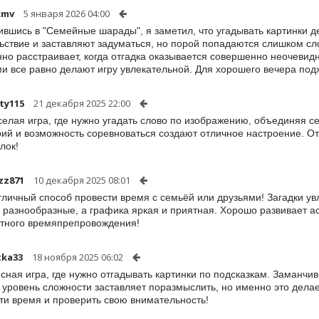
kmv
5 января 2026 04:00
ившись в "Семейные шарады", я заметил, что угадывать картинки д
ьствие и заставляют задуматься, но порой попадаются слишком сло
но расстраивает, когда отгадка оказывается совершенно неочевид
и все равно делают игру увлекательной. Для хорошего вечера под
ity115
21 декабря 2025 22:00
селая игра, где нужно угадать слово по изображению, объединяя с
рий и возможность соревноваться создают отличное настроение. О
лок!
zz871
10 декабря 2025 08:01
тличный способ провести время с семьёй или друзьями! Загадки ув
 разнообразные, а графика яркая и приятная. Хорошо развивает 
тного времяпрепровождения!
tka33
18 ноября 2025 06:02
сная игра, где нужно отгадывать картинки по подсказкам. Заманчи
 уровень сложности заставляет поразмыслить, но именно это дела
ти время и проверить свою внимательность!