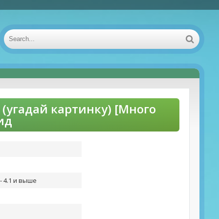
угадай картинку) [Много
ид
- 4.1 и выше