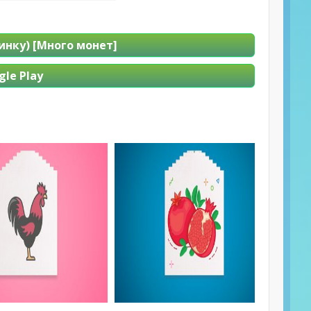
нку) [Много монет]
le Play