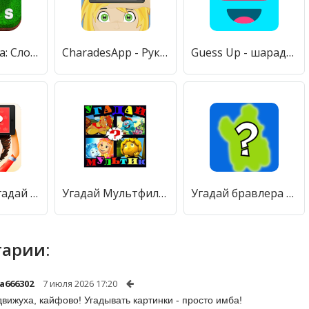
Угадай слова: Словесный футбол [Много монет]
CharadesApp - Руки вверх! (Шарады и Угадывание) [Бесплатные покупки]
Guess Up - шарады для компании. Угадай, кто ты! [Много монет]
Шарады - Угадай слово [Много монет]
Угадай Мультфильм [Много монет]
Угадай бравлера Brawl Stars [Много монет]
арии:
a666302
7 июля 2026 17:20
движуха, кайфово! Угадывать картинки - просто имба!