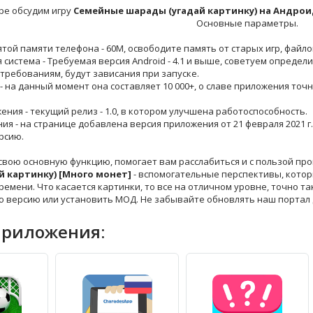
ре обсудим игру
Семейные шарады (угадай картинку) на Андро
Основные параметры.
ятой памяти телефона - 60M, освободите память от старых игр, файло
 система - Требуемая версия Android - 4.1 и выше, советуем определ
требованиям, будут зависания при запуске.
 - на данный момент она составляет 10 000+, о славе приложения точ
жения - текущий релиз - 1.0, в котором улучшена работоспособность.
ния - на странице добавлена версия приложения от 21 февраля 2021 г.
рсию.
свою основную функцию, помогает вам расслабиться и с пользой пр
й картинку) [Много монет]
- вспомогательные перспективы, котор
ремени. Что касается картинки, то все на отличном уровне, точно та
ю версию или установить МОД. Не забывайте обновлять наш портал 
приложения: