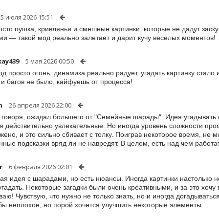
5 июля 2026 15:51
осто пушка, кривлянья и смешные картинки, которые не дадут заск
ми — такой мод реально залетает и дарит кучу веселых моментов!
kay439
5 мая 2026 00:50
од просто огонь, динамика реально радует, угадать картинку стало 
 и багов не было, кайфуешь от процесса!
n
26 апреля 2026 22:00
 говоря, ожидал большего от "Семейные шарады". Идея угадывать 
я действительно увлекательные. Но иногда уровень сложности прос
жено, и это сильно сбивает с толку. Поиграв некоторое время, не м
нные подсказки вряд ли не навредят. В целом, есть над чем работа
r
6 февраля 2026 02:01
ая идея с шарадами, но есть нюансы. Иногда картинки настолько н
угадать. Некоторые загадки были очень креативными, и за это хочу 
ваю! Чувствую, что нужно не только знать, но и иногда догадыватьс
бы неплохое, но порой хочется улучшить некоторые элементы.