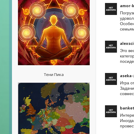
amor-
Погруз
удовол
Особен
семьям
alexsc
Это ве
катего
посиде
Тени Пика
aseka-
Игра о
Задачи
совмес
banke
Интере
Иногда
провес