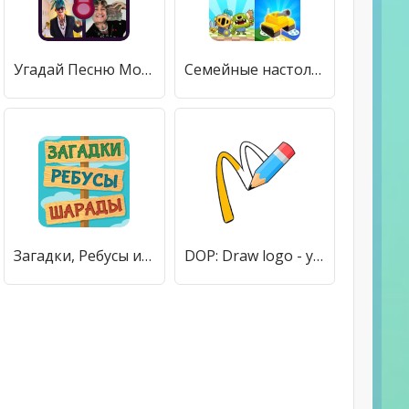
Угадай Песню Моргенштерн [Много монет]
Семейные настольные игры все в одном офлайн [Бесплатные покупки]
Загадки, Ребусы и Шарады [Много монет]
DOP: Draw logo - угадай и нарисуй логотип [Много монет]