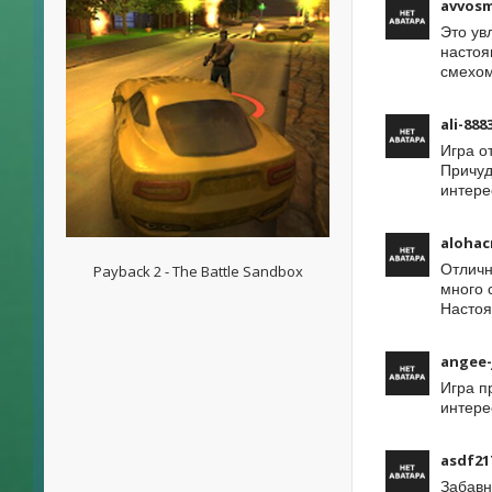
avvos
Это ув
настоя
смехом
ali-888
Игра о
Причуд
интере
alohac
Отличн
Payback 2 - The Battle Sandbox
много 
Настоя
angee-
Игра п
интере
asdf21
Забавн