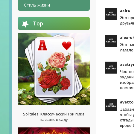
Стиль жизни
axlru
Это пр
Top
друзья
alex-o
Этот м
лагало
asatry
Честно
задани
изобра
постоя
avetto
Забавн
Solitales: Классический Три пика
чтобы 
пасьянс в саду
отгады
вроде 