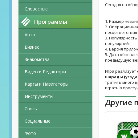
Сегодня на обзо
Словесные
Программы
1. Размер незан
2. Операционная
несоответствия 
Авто
3. Популярность
популярней.
Бизнес
4. Версия прило
5. Дата обновле
Знакомства
предыдущую ве
Игра реализует 
Видео и Редакторы
шарады (угада
тратить много в
Карты и Навигаторы
играть в просту
Инструменты
Другие 
Связь
Социальные
Фото