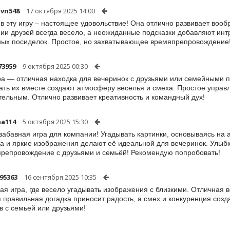
avn548
17 октября 2025 14:00
 в эту игру – настоящее удовольствие! Она отлично развивает воо
ии друзей всегда весело, а неожиданные подсказки добавляют интр
ых посиделок. Простое, но захватывающее времяпрепровождение
3959
9 октября 2025 00:30
ра — отличная находка для вечеринок с друзьями или семейными 
ать их вместе создают атмосферу веселья и смеха. Простое управ
тельным. Отлично развивает креативность и командный дух!
a114
5 октября 2025 15:30
забавная игра для компании! Угадывать картинки, основываясь на 
а и яркие изображения делают её идеальной для вечеринок. Улыбк
репровождение с друзьями и семьёй! Рекомендую попробовать!
95363
16 сентября 2025 10:35
ая игра, где весело угадывать изображения с близкими. Отличная в
 правильная догадка приносит радость, а смех и конкуренция соз
в с семьей или друзьями!