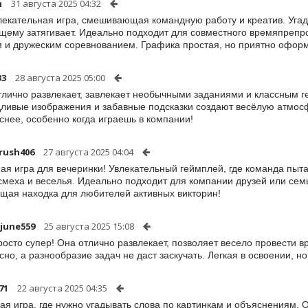
m
31 августа 2025 04:32
лекательная игра, смешивающая командную работу и креатив. Угад
щему затягивает. Идеально подходит для совместного времяпрепр
 и дружеским соревнованием. Графика простая, но приятно офор
33
28 августа 2025 05:00
тлично развлекает, завлекает необычными заданиями и классным г
ливые изображения и забавные подсказки создают весёлую атмосф
снее, особенно когда играешь в компании!
rush406
27 августа 2025 04:04
ая игра для вечеринки! Увлекательный геймплей, где команда пыта
смеха и веселья. Идеально подходит для компании друзей или семь
щая находка для любителей активных викторин!
june559
25 августа 2025 15:08
росто супер! Она отлично развлекает, позволяет весело провести в
сно, а разнообразие задач не даст заскучать. Легкая в освоении, н
71
22 августа 2025 04:35
ая игра, где нужно угадывать слова по картинкам и объяснениям. 