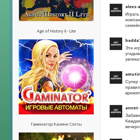
alexs-
Играть
компан
семейн
Age of History II - Lite
badda7
Эта иг
угадыв
увлека
amutin
Супер 
правил
времяп
annet-
Забавн
Каждая
Гаминатор Казино Слоты
вечеро