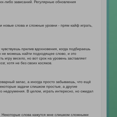
ких-либо зависаний. Регулярные обновления
и новые слова и сложные уровни - прям кайф играть,
а чувствуешь прилив вдохновения, когда подбираешь
о не можешь найти подходящее слово, и это
 игру весело, но вот срок на уровень заставляет
зг, хотя не без своих косяков.
ловарный запас, а иногда просто забываешь, что ещё
некоторые задачи слишком простые, а другие
го недоумения. В целом, играть интересно, но ожидал
и. Некоторые слова кажутся мне слишком сложными