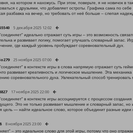
овня, на котором я нахожусь. При этом, поверьте, я не новичок в та
оваться с друзьями, что добавляет остроты. Графика сама по себе 
ая разбавка на вечер, но требовать от неё больше – слепая надеж
55540
5 декабря 2025 12:02
"соединяет" идеально отражает суть игры – это возможность связат
тельна и развивает логику, помогает улучшать словарный запас. И
чение, где каждый уровень пробуждает соревновательный дух.
io279
25 ноября 2025 07:00
"соединяет" в контексте игры в слова напрямую отражает суть гей
 что развивает креативность и логическое мышление. Эта механика
нию соревновательного духа. Увлекательный способ тренировать 
8827
17 ноября 2025 22:00
"соединяет" в контексте игры ассоциируется с процессом создания 
ущего. Это не только развивает мышление и словарный запас, но 
я цель — найти идеальное слово, которое объединит разные идеи 
8
8 ноября 2025 23:00
няет" – это идеальное слово для этой игры, потому что оно отража