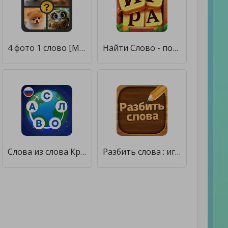
4 фото 1 слово [Мод меню]
Найти Слово - поиск слова бесплатно игры в слова [Мод меню]
Слова из слова Кроссворды Найди слова Угадай слово [Много денег]
Разбить слова : игра в слова [Мод меню]