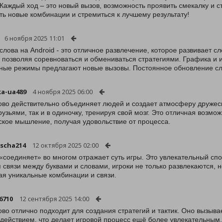
 Каждый ход – это новый вызов, возможность проявить смекалку и 
ть новые комбинации и стремиться к лучшему результату!
6 ноября 2025 11:01
 слова на Android - это отличное развлечение, которое развивает 
 позволяя соревноваться и обмениваться стратегиями. Графика и
ные режимы предлагают новые вызовы. Постоянное обновление сл
a-ua489
4 ноября 2025 06:00
ово действительно объединяет людей и создает атмосферу дружеск
друзьями, так и в одиночку, тренируя свой мозг. Это отличная возм
ское мышление, получая удовольствие от процесса.
scha214
12 октября 2025 02:00
«соединяет» во многом отражает суть игры. Это увлекательный спо
 связи между буквами и словами, игроки не только развлекаются, 
ая уникальные комбинации и связи.
6710
12 сентября 2025 14:00
ово отлично подходит для создания стратегий и тактик. Оно вызыв
действием, что делает игровой процесс ещё более увлекательным.