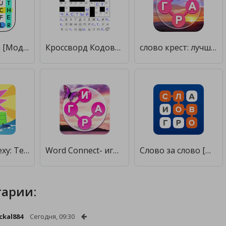
Поиск слова [Мод меню]
Кроссворд Кодовое Слово [Мод меню]
слово крест: лучшие оффлайн игры в слова бесплатно [Мод меню]
Слово к успеху: Text or Die [Мод меню]
Word Connect- игры в слова: поиск слов офлайн игры [Много монет]
Слово за слово [Мод меню]
арии:
kal884
Сегодня, 09:30