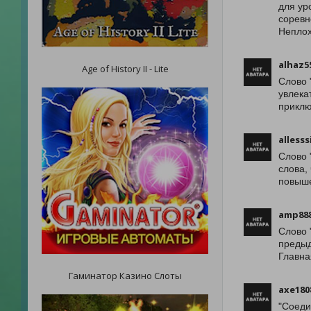
для ур
соревн
Неплох
alhaz5
Age of History II - Lite
Слово 
увлека
приклю
allesss
Слово 
слова,
повыше
amp88
Слово 
предыд
Главна
Гаминатор Казино Слоты
axe180
"Соеди