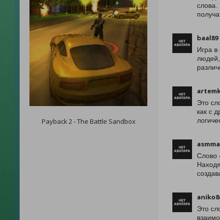
слова.
получа
baal89
Игра в
людей,
различ
artemk
Это сл
как с 
логиче
Payback 2 - The Battle Sandbox
asmma
Слово 
Находя
создав
aniko8
Это сл
взаимо