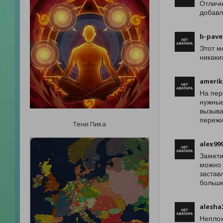
Отличн
добавл
b-pave
Этот м
никаких
amerik
На пер
нужные
вызыва
пережи
Тени Пика
alex99
Замети
можно 
застав
больше
alesha
Неплох