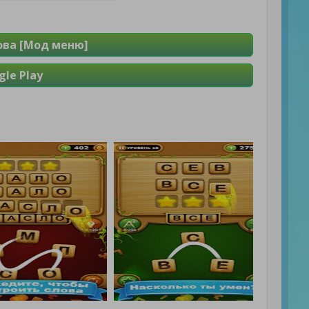
лова [Мод меню]
le Play