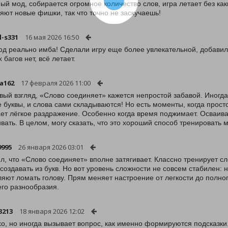
ый мод, собирается огромное количество слов, игра летает без ка
яют новые фишки, так что точно не заскучаешь!
l-s331
16 мая 2026 16:50
од реально имба! Сделали игру еще более увлекательной, добавил
 багов нет, всё летает.
a162
17 февраля 2026 11:00
вый взгляд, «Слово соединяет» кажется непростой забавой. Иногд
 буквы, и слова сами складываются! Но есть моменты, когда прост
ет лёгкое раздражение. Особенно когда время поджимает. Осваивать
вать. В целом, могу сказать, что это хороший способ тренировать мо
9995
26 января 2026 03:01
л, что «Слово соединяет» вполне затягивает. Классно тренирует с
создавать из букв. Но вот уровень сложности не совсем стабилен: 
ляют ломать голову. Прям меняет настроение от легкости до полно
го разнообразия.
3213
18 января 2026 12:02
о, но иногда вызывает вопрос, как именно формируются подсказк