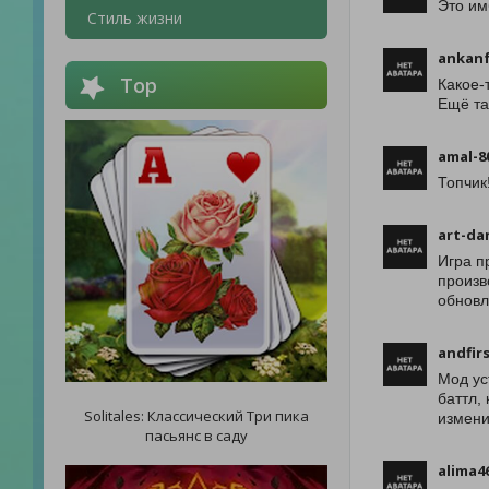
Это им
Стиль жизни
ankan
Top
Какое-
Ещё та
amal-8
Топчик!
art-da
Игра п
произв
обновл
andfir
Мод ус
баттл,
Solitales: Классический Три пика
измени
пасьянс в саду
alima4