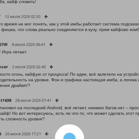
ба, кайф словить!
f
13 июля 2026 02:30
то время не мог понять, как у этой имбы работает система подсказок
 фишка, что слова реально соединяются в кучу, прям кайфово комб
0741
8 июля 2026 06:41
 Игра летает.
ncer
2 июля 2026 02:40
росто огонь, кайфую от процесса! По идее, всё залетело на устройс
одительность на уровне. Фон и графика настоящая имба, а логика с
ения драйвят?
st1638
28 июня 2026 07:41
тановил на последний Android, всё летает, никаких багов нет – про
 кайф! Но вот интересуюсь, есть ли что-то, что может сделать это
ть сложность уровня?
6
26 июня 2026 17:21