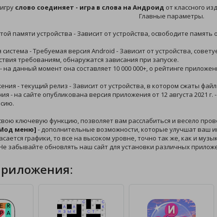
 игру
слово соединяет - игра в слова на Андроид
от классного из
Главные параметры.
той памяти устройства - Зависит от устройства, освободите память 
 система - Требуемая версия Android - Зависит от устройства, сове
ствия требованиям, обнаружатся зависания при запуске.
 - на данный момент она составляет 10 000 000+, о рейтинге прилож
жения - текущий релиз - Зависит от устройства, в котором сжаты файл
ния - на сайте опубликована версия приложения от 12 августа 2021 г.
сию.
 свою ключевую функцию, позволяет вам расслабиться и весело про
 [Мод меню]
- дополнительные возможности, которые улучшат ваш иг
касается графики, то все на высоком уровне, точно так же, как и муз
 Не забывайте обновлять наш сайт для установки различных прилож
приложения: