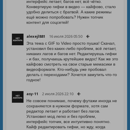
интерфейс летает, багов нет, всё чётко.
Конвертирую гифки в видео — кайфово, стало
удобно делиться с братвой. А какие режимы
ещё можно попробовать? Нужен топчик
контент для соцсетей!
alexejl881
16 июля 2026 05:50
Эта тема с GIF to Video просто пушка! Скачал,
установил без каких-либо проблем, всё летает,
никаких лагов и багов нет. Редактируешь гифки
- и бах, получаешь крутейшее видос! Как же это
кайфово смотреть на свои старые мемасики в
видеоформате. Кто-нибудь уже пробовал
делать с переходами? Хочется замутить что-то
годное!
asy-11
2 июля 2026 22:10
Не совсем понимаю, почему футажи иногда не
сохраняются в нужном формате, хотя сам
редактор летает и работает без лагов.
Установил мод легко и без проблем,
интерфейс топчик, все интуитивно понятно.
Кайф редактировать гифки, но жду, когда