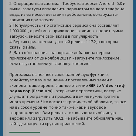
2. Операционная система - Требуемая версия Android - 5.0 и
выше, советуем определить параметры вашего телефона
ведь, из-за несоответствия требованиям, обнаружатся
зависания при запуске.
3. Популярность - по статистике сервиса она составляет
1 000 000+, о рейтинге приложения отлично говорит сумма
загрузок, внесите свой вклад в популярность.
4. Версия приложения - данный релиз - 1.17.2, в котором
сжаты файлы.
5. Дата обновления - на портале добавлена версия
приложения от 29 ноября 2021 г. - загрузите приложение,
если вы установили устаревшую версию.
Программа выполняет свою важнейшую функцию,
содействует вам в решеннии поставленных задач и
экономит ваше время. Главное отличие
GIF to Video - гиф
редактор [Premium]
- открытые перспективы, которые
улучшат программный процесс, а вам не нужно тратить
много времени. Что касается графической оболочки, то все
на высоком уровне, точно так же, как и звуковое
сопровождение. Вам решать - использовать обычную
версию или загрузить МОД. Не забывайте обновлять наш
сайт для загрузки крутых приложений.