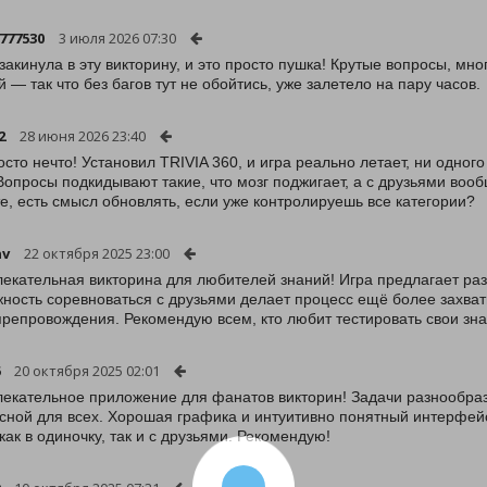
777530
3 июля 2026 07:30
закинула в эту викторину, и это просто пушка! Крутые вопросы, мно
й — так что без багов тут не обойтись, уже залетело на пару часов.
2
28 июня 2026 23:40
осто нечто! Установил TRIVIA 360, и игра реально летает, ни одног
Вопросы подкидывают такие, что мозг поджигает, а с друзьями вооб
е, есть смысл обновлять, если уже контролируешь все категории?
nv
22 октября 2025 23:00
лекательная викторина для любителей знаний! Игра предлагает р
ность соревноваться с друзьями делает процесс ещё более захва
репровождения. Рекомендую всем, кто любит тестировать свои зна
20 октября 2025 02:01
лекательное приложение для фанатов викторин! Задачи разнообразн
сной для всех. Хорошая графика и интуитивно понятный интерфейс
 как в одиночку, так и с друзьями. Рекомендую!