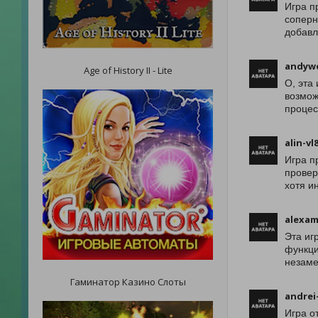
Игра п
соперн
добавл
andyw
Age of History II - Lite
О, эта
возмож
процес
alin-vl
Игра п
провер
хотя и
alexam
Эта иг
функци
незаме
Гаминатор Казино Слоты
andrei
Игра о