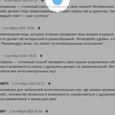
10 октября 2025 07:31
иложение — отличный способ проверить свои знания! Интересные 
ейс делают игру захватывающей. Можно играть как в одиночку, так
каждый ответ — шаг к успеху!
7 октября 2025 19:39
лекательная игра, которая отлично проверяет мои знания в разных
сти делает её интересной и разнообразной. Интерфейс удобен, а 
. Рекомендую всем, кто любит интеллектуальные испытания!
r
5 октября 2025 18:35
кторина — отличный способ проверить свои знания в различных об
рии и возможность играть с друзьями делают её увлекательной. И
юбителям интеллектуальных игр!
49371
3 октября 2025 22:37
иложение для любителей интеллектуальных игр, где можно провери
ейс, множество вопросов и возможность соревноваться с друзьям
ое развлечение и вызов для ума!
6911
2 октября 2025 01:36