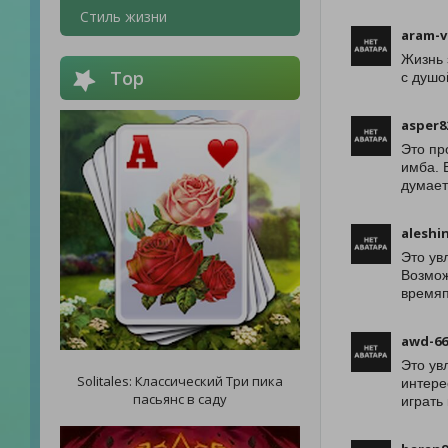
Стиль жизни
aram-v
Жизнь 
Top
с душо
asper8
Это пр
имба. 
думает
aleshi
Это ув
Возмож
времяп
awd-66
Это ув
Solitales: Классический Три пика
интере
пасьянс в саду
играть