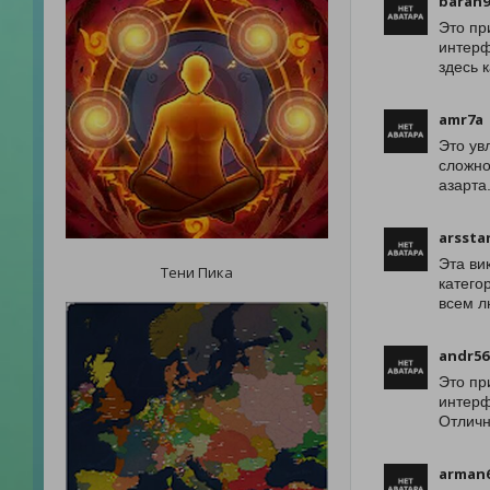
baran9
Это пр
интерф
здесь 
amr7a
Это ув
сложно
азарта
arssta
Эта ви
Тени Пика
катего
всем л
andr56
Это пр
интерф
Отличн
arman