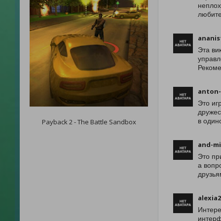
неплох
любите
ananis
Эта ви
управл
Рекоме
anton-
Это иг
дружес
в одино
Payback 2 - The Battle Sandbox
and-mi
Это пр
а вопр
друзья
alexia
Интере
интерф