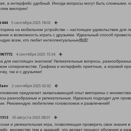
ая, а интерфейс удобный. Иногда вопросы могут быть сложными, н
лям викторин!
t444
5 сентября 2025 18:03
кторина на мобильном устройстве – настоящее удовольствие для 
ение и возможность играть с друзьями. Идеальный способ провест
ндую всем, кто любит интеллектуальные挑战!
907772
4 сентября 2025 15:34
ра для настоящих знатоков! Увлекательные вопросы, разнообразные
ком соперничестве. Графика и интерфейс приятные, а игровой про
чку, так и с друзьями!
laev
2 сентября 2025 02:02
иложение предлагает захватывающий опыт викторины с множеством
осы разнообразные и увлекательные. Идеально подходит для пров
ми. Рекомендую любителям головоломок и развлечений!
21513
30 августа 2025 08:01
сная и увлекательная игра, позволяющая проверить свои знания в
ейс, множество тем и заданий, что делает процесс обучения и ра