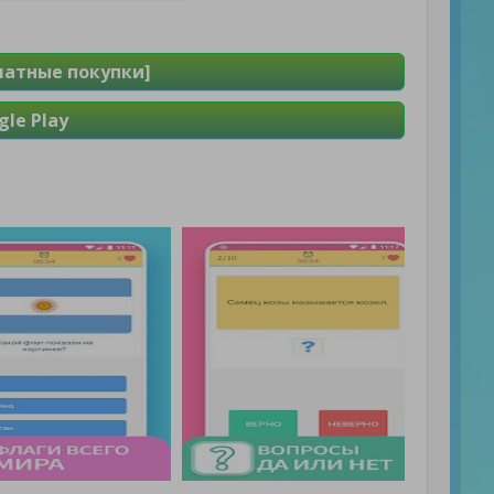
латные покупки]
le Play