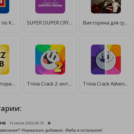
Угадай Игру по Картинке или Скриншоту — Викторина [Мод меню]
SUPER DUPER CRYPTO TRIVIA [Бесплатные покупки]
Викторина для сумерек [Бесплатные покупки]
Онлайн-викторина QuizzClub: вопросы и ответы [Много денег]
Trivia Crack 2: интеллектуальная битва [Бесплатные покупки]
Trivia Crack Adventure [Бесплатные покупки]
арии:
346
13 июля 2026 00:10
зависания? Нормально добавьте. Имба в остальном!