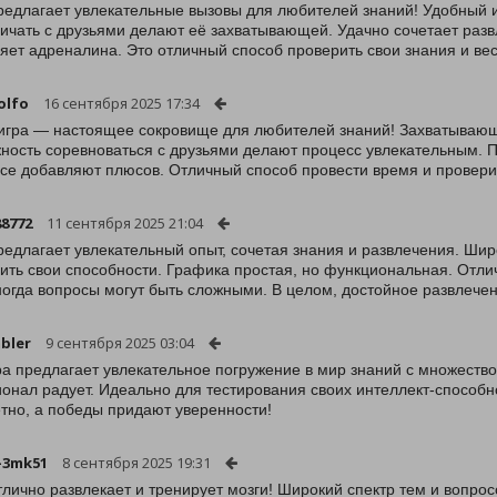
редлагает увлекательные вызовы для любителей знаний! Удобный 
ичать с друзьями делают её захватывающей. Удачно сочетает разв
яет адреналина. Это отличный способ проверить свои знания и ве
olfo
16 сентября 2025 17:34
 игра — настоящее сокровище для любителей знаний! Захватывающ
ность соревноваться с друзьями делают процесс увлекательным. 
се добавляют плюсов. Отличный способ провести время и проверит
88772
11 сентября 2025 21:04
редлагает увлекательный опыт, сочетая знания и развлечения. Ши
ить свои способности. Графика простая, но функциональная. Отли
ногда вопросы могут быть сложными. В целом, достойное развлече
bler
9 сентября 2025 03:04
ра предлагает увлекательное погружение в мир знаний с множеств
онал радует. Идеально для тестирования своих интеллект-способн
тно, а победы придают уверенности!
-3mk51
8 сентября 2025 19:31
тлично развлекает и тренирует мозги! Широкий спектр тем и вопросо