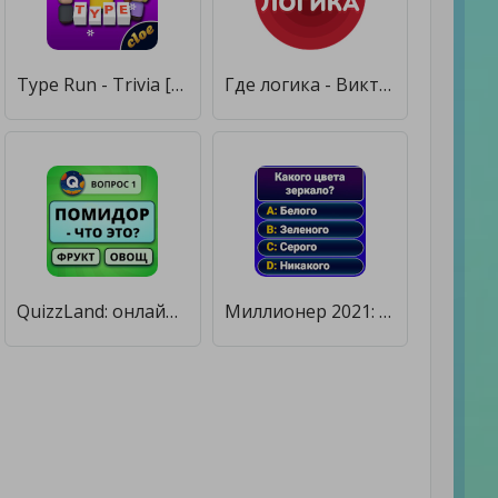
Type Run - Trivia [Бесплатные покупки]
Где логика - Викторина 2022 [Бесплатные покупки]
QuizzLand: онлайн викторина [Мод меню]
Миллионер 2021: интеллектуальная викторина [Бесплатные покупки]