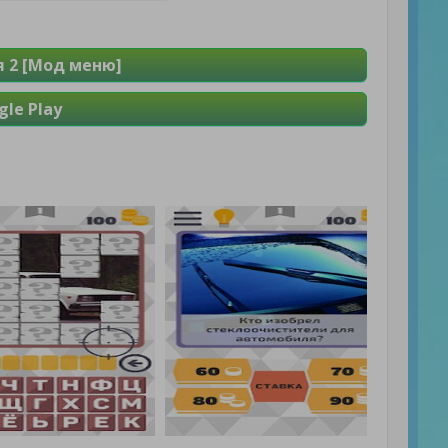
 2 [Мод меню]
le Play