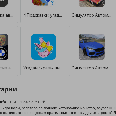
Лейка - мойка автомобиля [Unlocked]
4 Подсказки: угадай слово [Мод меню]
Симулятор Автомобиля [Мод меню]
Угадай логотип автомобиля 2020 ! [Много денег]
Угадай скрепыши [Мод меню]
Симулятор Автомобиля вождения [Много монет]
арии:
ofa
11 июля 2026 23:51
, игра норм, залетело по полной! Установилось быстро, врубаешь 
то статистика по процентам правильных ответов у других игроков? 