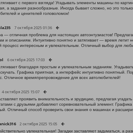
атягивает с первого взгляда! Угадывать элементы машины по карти
ая, а задания разнообразные. Иногда бывает сложно, но это толь
бителей и ценителей головоломок!
ala235
7 октября 2025 01:36
ра — отличная проблема для настоящих автоэнтузиастов! Предлагае
ам и описаниям. Интуитивно понятно и затягивает — время летит 
й процесс интересным и увлекательным. Отличный выбор для люб
ol
6 октября 2025 17:03
атягивает благодаря простым и увлекательным заданиям. Угадывать
аскучать. Графика приятная, а интерфейс интуитивно понятный. Пор
с. Отличное времяпрепровождение для всех автолюбителей!
4 октября 2025 15:07
аставляет проявить внимательность и эрудицию, предлагая угадать
татами с друзьями добавляют соревновательный элемент. Графика 
ый. Отличный способ проверить свои знания о машинах и расширит
nick316
2 октября 2025 15:05
ействительно увлекательная! Загадки заставляют задуматься, а ра