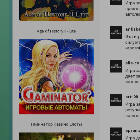
Игра з
приятн
автолю
anfisk
Age of History II - Lite
Эта иг
силуэт
игрово
alia-co
Игра з
дает з
интере
art-00
Игра з
резуль
понятн
Гаминатор Казино Слоты
aprama
Игра д