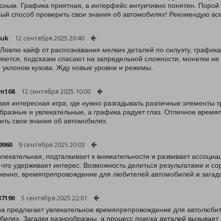
сным. Графика приятная, а интерфейс интуитивно понятен. Порой с
ый способ проверить свои знания об автомобилях! Рекомендую вс
yuk
12 сентября 2025 20:40
 Ловлю кайф от распознавания мелких деталей по силуэту, графика
яются, подсказки спасают на запредельной сложности, монетки не 
 уклоном кузова. Жду новые уровни и режимы.
m168
12 сентября 2025 10:00
вая интересная игра, где нужно разгадывать различные элементы 
бразные и увлекательные, а графика радует глаз. Отличное время
ить свои знания об автомобилях.
9960
9 сентября 2025 20:03
влекательная, подталкивает к внимательности и развивает ассоциа
, что удерживает интерес. Возможность делиться результатами и со
енно, времяпрепровождение для любителей автомобилей и загадо
37190
5 сентября 2025 22:01
ра предлагает увлекательное времяпрепровождение для автолюбител
билях. Загадки разнообразны, а процесс поиска деталей вызывает 