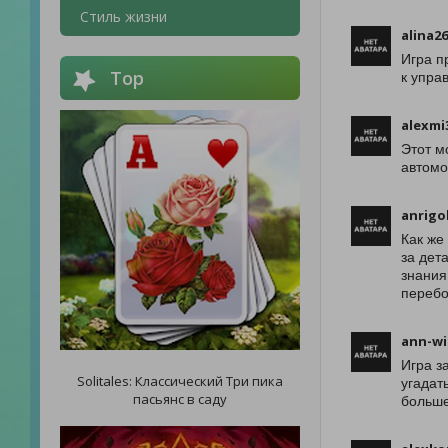
Стиль жизни
alina2
Игра п
Top
к упра
alexmi
Этот м
автомо
anrigo
Как же
за дет
знания
перебо
ann-wi
Игра з
Solitales: Классический Три пика
угадат
пасьянс в саду
больше