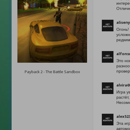
интере
Отличн
alisen
Огонь!
усложн
редким
alfons
Это но
разноо
провер
Payback 2 - The Battle Sandbox
alvira6
Игра у
растёт
Несомн
alex52
Эта иг
автомо