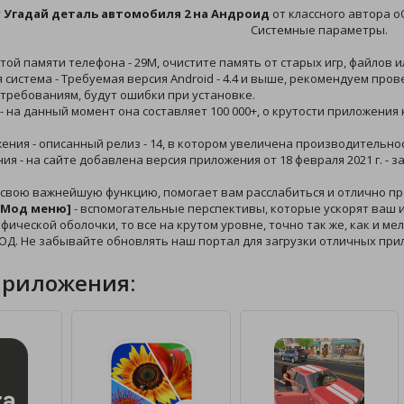
у
Угадай деталь автомобиля 2 на Андроид
от классного автора o
Системные параметры.
той памяти телефона - 29M, очистите память от старых игр, файлов 
 система - Требуемая версия Android - 4.4 и выше, рекомендуем про
требованиям, будут ошибки при установке.
 - на данный момент она составляет 100 000+, о крутости приложения
жения - описанный релиз - 14, в котором увеличена производительно
ния - на сайте добавлена версия приложения от 18 февраля 2021 г. - 
 свою важнейшую функцию, помогает вам расслабиться и отлично пр
[Мод меню]
- вспомогательные перспективы, которые ускорят ваш и
афической оболочки, то все на крутом уровне, точно так же, как и м
ОД. Не забывайте обновлять наш портал для загрузки отличных при
приложения: