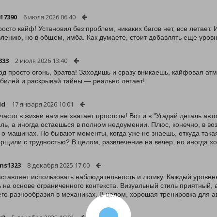
617390
6 июля 2026 06:40
росто кайф! Установил без проблем, никаких багов нет, все летает.
влению, но в общем, имба. Как думаете, стоит добавлять еще уров
333
2 июля 2026 13:40
од просто огонь, братва! Заходишь и сразу вникаешь, кайфовая ат
билей и раскрывай тайны — реально летает!
ld
17 января 2026 10:01
 часто в жизни нам не хватает простоты! Вот и в "Угадай деталь ав
аль, а иногда остаешься в полном недоумении. Плюс, конечно, в в
 о машинах. Но бывают моменты, когда уже не знаешь, откуда така
рщили с трудностью? В целом, развлечение на вечер, но иногда хо
ns1323
8 декабря 2025 17:00
аставляет использовать наблюдательность и логику. Каждый уровен
ь на основе ограниченного контекста. Визуальный стиль приятный, 
го разнообразия в механиках. В целом, хорошая тренировка для 