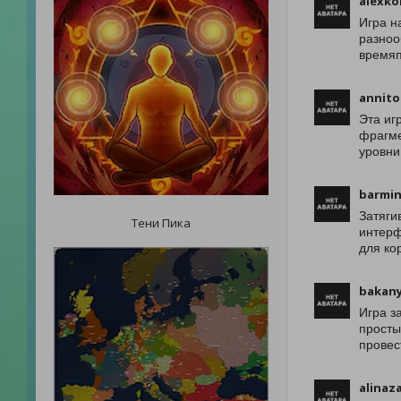
alexko
Игра н
разноо
времяп
annito
Эта иг
фрагме
уровни
barmi
Затяги
Тени Пика
интерф
для ко
bakany
Игра з
просты
провес
alinaz