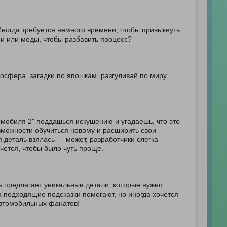
 Иногда требуется немного времени, чтобы привыкнуть
ни или моды, чтобы разбавить процесс?
мосфера, загадки по япошкам, разгуливай по миру
томобиля 2" поддашься искушению и угадаешь, что это
озможности обучиться новому и расширить свои
я деталь взялась — может, разработчики слегка
чется, чтобы было чуть проще.
ь предлагает уникальные детали, которые нужно
а подходящие подсказки помогают, но иногда хочется
автомобильных фанатов!