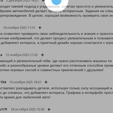
r3
5 декабря 2025 16:01
аходит свежий подход к угадыванию, сочетая простоту и увлекател
бразие автомобилей делает процесс интересным. Задания не слиш
репровождения. В целом, хорошая возможность проверить свои зн
16 ноября 2025 11:01
ра позволяет проверить свою наблюдательность и знания о транспо
нтам изображений, что делает процесс увлекательным и познават
 добавляют интереса, а приятный дизайн хорошо сочетается с игр
na
12 ноября 2025 21:02
вающий и увлекательный гейм, где нужно распознавать машины п
ейс и разнообразные уровни делают его отличным способом прове
ротких игровых сессий и совместных приключений с друзьями!
724
10 ноября 2025 18:01
аставляет разгадывать детали, используя только силу ассоциаций и
х до сложных, что добавляет интереса. Графика и интерфейс прост
ти время для любителей авто!
ar171
18 октября 2025 15:00