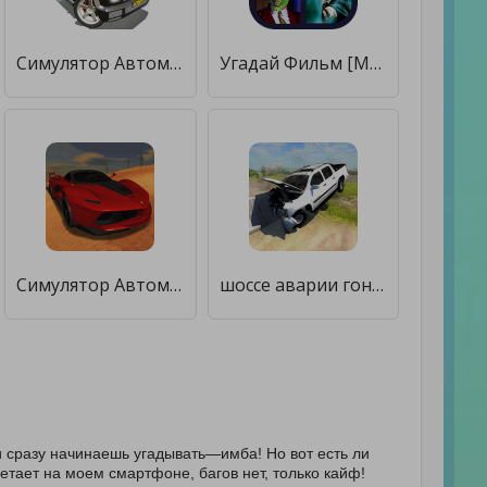
Симулятор Автомобиля 2 [Мод меню]
Угадай Фильм [Мод меню]
Симулятор Автомобиля 3 [Много денег]
шоссе аварии гоночного автомобиля [Бесплатные покупки]
и сразу начинаешь угадывать—имба! Но вот есть ли
Летает на моем смартфоне, багов нет, только кайф!