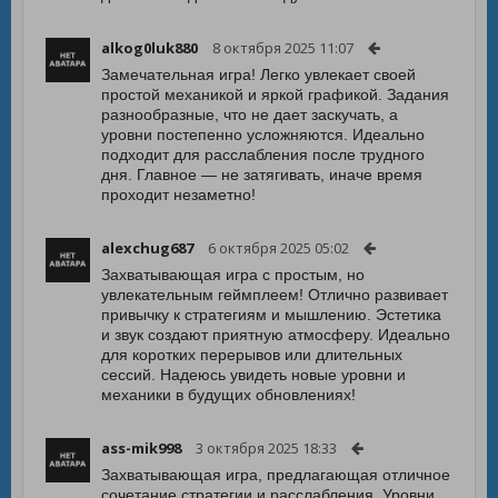
alkog0luk880
8 октября 2025 11:07
Замечательная игра! Легко увлекает своей
простой механикой и яркой графикой. Задания
разнообразные, что не дает заскучать, а
уровни постепенно усложняются. Идеально
подходит для расслабления после трудного
дня. Главное — не затягивать, иначе время
проходит незаметно!
alexchug687
6 октября 2025 05:02
Захватывающая игра с простым, но
увлекательным геймплеем! Отлично развивает
привычку к стратегиям и мышлению. Эстетика
и звук создают приятную атмосферу. Идеально
для коротких перерывов или длительных
сессий. Надеюсь увидеть новые уровни и
механики в будущих обновлениях!
ass-mik998
3 октября 2025 18:33
Захватывающая игра, предлагающая отличное
сочетание стратегии и расслабления. Уровни