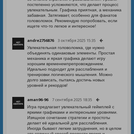
постепенно усложняются, что делает процесс
увлекательным. Графика приятная, а механика
забавная. Затягивает, особенно для фанатов
головоломок. Рекомендую попробовать, если
ищете что-то легкое и интересное!
andre2756876
3 октября 2025 15:35
Увлекательная головоломка, где нужно
объединять одинаковые элементы. Простая
механика и яркая графика делают игру
хорошим временемпрепровождением.
Идеально подходит для расслабления и
тренировки логического мышления. Можно
долго зависать, пытаясь достичь новых
уровней и рекордов!
aman96-96
7 сентября 2025 18:35
Игра предлагает увлекательный геймплей с
яркими графиками и интересными уровнями.
Изящное сочетание стратегии и простоты
делает её идеальной для расслабления.
Иногда бывают легкие затруднения, но в целом
это отличный способ провести время и