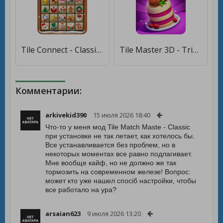
Tile Connect - Classic Match [Много монет]
Tile Master 3D - Triple Match & 3D Pair Puzzle [Много монет]
Комментарии:
arkivekid390
15 июля 2026 18:40
Что-то у меня мод Tile Match Maste - Classic
при установке не так летает, как хотелось бы.
Все устанавливается без проблем, но в
некоторых моментах все равно подлагивает.
Мне вообще кайф, но не должно же так
тормозить на современном железе! Вопрос:
может кто уже нашел спосіб настройки, чтобы
все работало на ура?
arsaian623
9 июля 2026 13:20