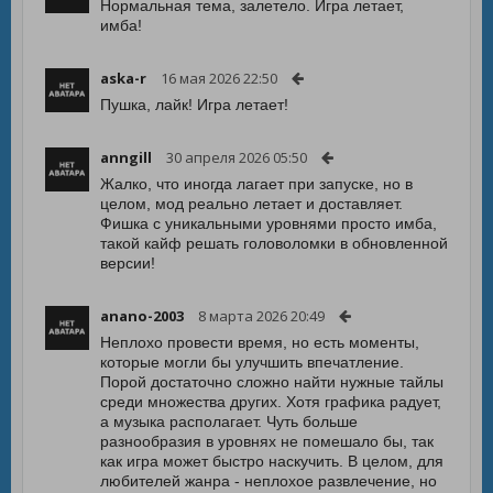
Нормальная тема, залетело. Игра летает,
имба!
aska-r
16 мая 2026 22:50
Пушка, лайк! Игра летает!
anngill
30 апреля 2026 05:50
Жалко, что иногда лагает при запуске, но в
целом, мод реально летает и доставляет.
Фишка с уникальными уровнями просто имба,
такой кайф решать головоломки в обновленной
версии!
anano-2003
8 марта 2026 20:49
Неплохо провести время, но есть моменты,
которые могли бы улучшить впечатление.
Порой достаточно сложно найти нужные тайлы
среди множества других. Хотя графика радует,
а музыка располагает. Чуть больше
разнообразия в уровнях не помешало бы, так
как игра может быстро наскучить. В целом, для
любителей жанра - неплохое развлечение, но