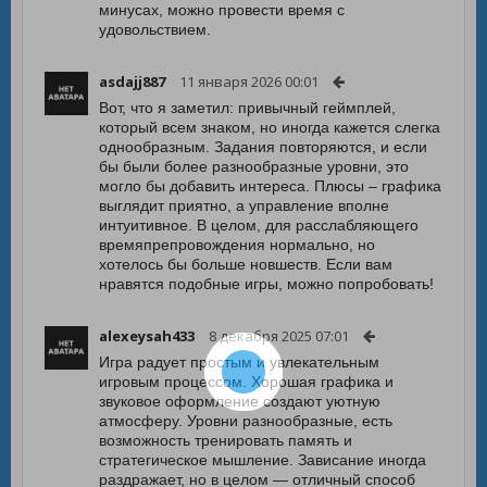
минусах, можно провести время с
удовольствием.
asdajj887
11 января 2026 00:01
Вот, что я заметил: привычный геймплей,
который всем знаком, но иногда кажется слегка
однообразным. Задания повторяются, и если
бы были более разнообразные уровни, это
могло бы добавить интереса. Плюсы – графика
выглядит приятно, а управление вполне
интуитивное. В целом, для расслабляющего
времяпрепровождения нормально, но
хотелось бы больше новшеств. Если вам
нравятся подобные игры, можно попробовать!
alexeysah433
8 декабря 2025 07:01
Игра радует простым и увлекательным
игровым процессом. Хорошая графика и
звуковое оформление создают уютную
атмосферу. Уровни разнообразные, есть
возможность тренировать память и
стратегическое мышление. Зависание иногда
раздражает, но в целом — отличный способ