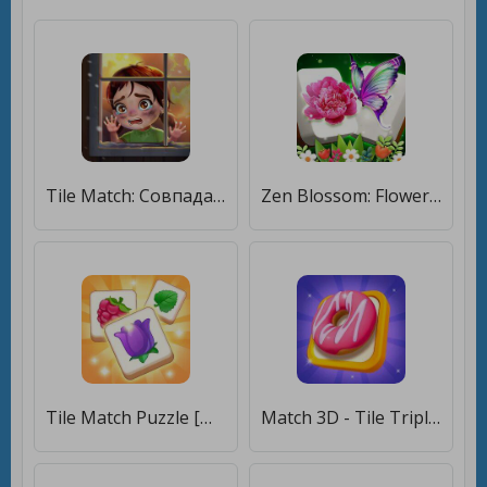
Tile Match: Совпадающие плитки [Бесплатные покупки]
Zen Blossom: Flower Tile Match [Мод меню]
Tile Match Puzzle [Мод меню]
Match 3D - Tile Triple Puzzle [Много монет]