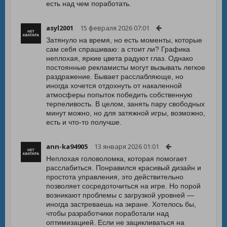
есть над чем поработать.
asyl2001
15 февраля 2026 07:01
Затянуло на время, но есть моменты, которые
сам себя спрашиваю: а стоит ли? Графика
неплохая, яркие цвета радуют глаз. Однако
постоянные рекламисты могут вызывать легкое
раздражение. Бывает расслабляюще, но
иногда хочется отдохнуть от накаленной
атмосферы попыток победить собственную
терпеливость. В целом, занять пару свободных
минут можно, но для затяжной игры, возможно,
есть и что-то получше.
ann-ka94905
13 января 2026 01:01
Неплохая головоломка, которая помогает
расслабиться. Понравился красивый дизайн и
простота управления, это действительно
позволяет сосредоточиться на игре. Но порой
возникают проблемы с загрузкой уровней —
иногда застреваешь на экране. Хотелось бы,
чтобы разработчики поработали над
оптимизацией. Если не зацикливаться на