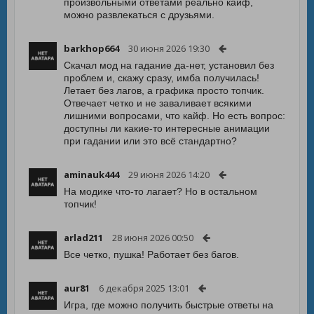
произвольными ответами реально кайф,
можно развлекаться с друзьями.
barkhop664
30 июня 2026 19:30
Скачал мод на гадание да-нет, установил без
проблем и, скажу сразу, имба получилась!
Летает без лагов, а графика просто топчик.
Отвечает четко и не заваливает всякими
лишними вопросами, что кайф. Но есть вопрос:
доступны ли какие-то интересные анимации
при гадании или это всё стандартно?
aminauk444
29 июня 2026 14:20
На модике что-то лагает? Но в остальном
топчик!
arlad211
28 июня 2026 00:50
Все четко, пушка! Работает без багов.
aur81
6 декабря 2025 13:01
Игра, где можно получить быстрые ответы на