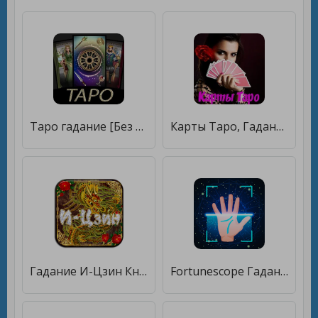
Таро гадание [Без рекламы]
Карты Таро, Гадание онлайн. Гадания на картах ТАРО [Без рекламы]
Гадание И-Цзин Книга Перемен [Без рекламы]
Fortunescope Гадание по руке. Гороскоп на 2020 год [Unlocked]