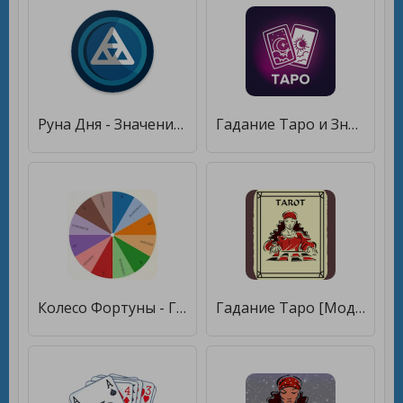
Руна Дня - Значение Рун, Гадание на день [Unlocked]
Гадание Таро и Значение Карт [Unlocked]
Колесо Фортуны - Гадание [Unlocked]
Гадание Таро [Мод меню]