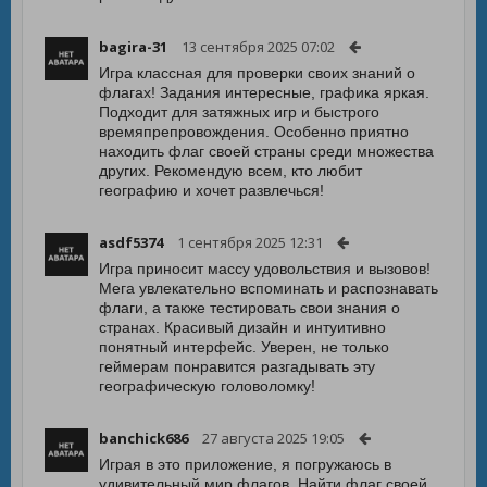
bagira-31
13 сентября 2025 07:02
Игра классная для проверки своих знаний о
флагах! Задания интересные, графика яркая.
Подходит для затяжных игр и быстрого
времяпрепровождения. Особенно приятно
находить флаг своей страны среди множества
других. Рекомендую всем, кто любит
географию и хочет развлечься!
asdf5374
1 сентября 2025 12:31
Игра приносит массу удовольствия и вызовов!
Мега увлекательно вспоминать и распознавать
флаги, а также тестировать свои знания о
странах. Красивый дизайн и интуитивно
понятный интерфейс. Уверен, не только
геймерам понравится разгадывать эту
географическую головоломку!
banchick686
27 августа 2025 19:05
Играя в это приложение, я погружаюсь в
удивительный мир флагов. Найти флаг своей