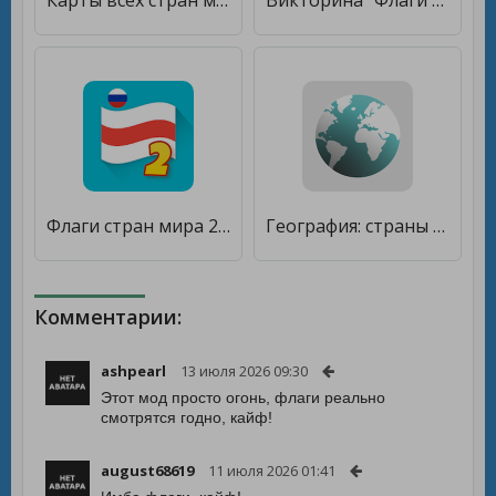
Карты всех стран мира - Тест по географии Земли [Много монет]
Викторина "Флаги стран" [Много денег]
Флаги стран мира 2: Викторина [Бесплатные покупки]
География: страны мира (игра) [Бесплатные покупки]
Комментарии:
ashpearl
13 июля 2026 09:30
Этот мод просто огонь, флаги реально
смотрятся годно, кайф!
august68619
11 июля 2026 01:41