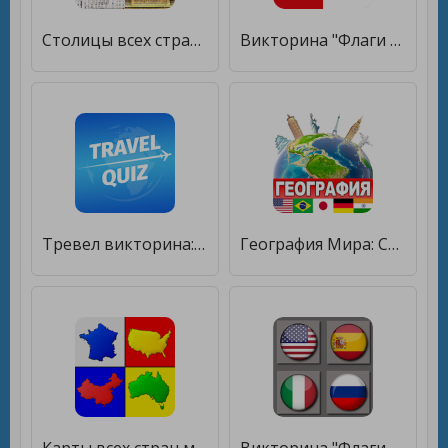
Столицы всех стран мира - Тест про города и страны [Много монет]
Викторина "Флаги стран" 2 [Много денег]
Тревел викторина: Страны флаги [Мод меню]
География Мира: Страны и Флаги [Бесплатные покупки]