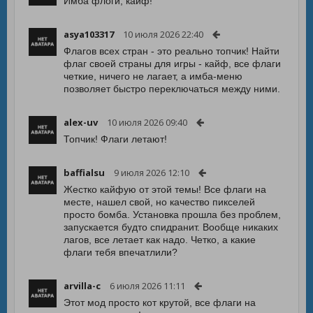
Имба флоги, кайф!
asya103317
10 июля 2026 22:40
Флагов всех стран - это реально топчик! Найти
флаг своей страны для игры - кайф, все флаги
четкие, ничего не лагает, а имба-меню
позволяет быстро переключаться между ними.
alex-uv
10 июля 2026 09:40
Топчик! Флаги летают!
baffialsu
9 июля 2026 12:10
Жестко кайфую от этой темы! Все флаги на
месте, нашел свой, но качество пикселей
просто бомба. Установка прошла без проблем,
запускается будто спидранит. Вообще никаких
лагов, все летает как надо. Четко, а какие
флаги тебя впечатлили?
arvilla-c
6 июля 2026 11:11
Этот мод просто кот крутой, все флаги на