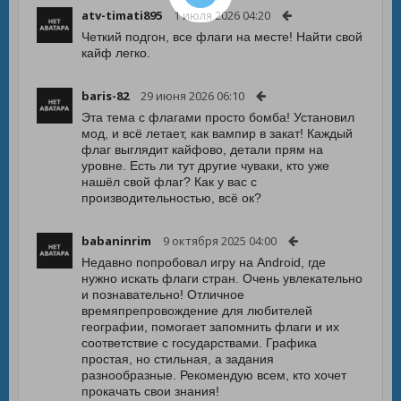
atv-timati895
1 июля 2026 04:20
Четкий подгон, все флаги на месте! Найти свой
кайф легко.
baris-82
29 июня 2026 06:10
Эта тема с флагами просто бомба! Установил
мод, и всё летает, как вампир в закат! Каждый
флаг выглядит кайфово, детали прям на
уровне. Есть ли тут другие чуваки, кто уже
нашёл свой флаг? Как у вас с
производительностью, всё ок?
babaninrim
9 октября 2025 04:00
Недавно попробовал игру на Android, где
нужно искать флаги стран. Очень увлекательно
и познавательно! Отличное
времяпрепровождение для любителей
географии, помогает запомнить флаги и их
соответствие с государствами. Графика
простая, но стильная, а задания
разнообразные. Рекомендую всем, кто хочет
прокачать свои знания!