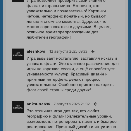
Игра позволяет проверить свои знания о
флагах и страны мира. Яконечно, это
увлекательно и познавательно! Картинки
четкие, интерфейс понятный, но бывают
легкие и сложные моменты. Здорово, что
можно соревноваться с друзьями. В целом,
отличное времяпрепровождение для
любителей географии!
aleshkovi
12 августа 2025 09:33
Игра вызывает ностальгию, заставляя искать и
узнавать флаги. Это отличное развлечение для
игры на короткие сессии, а ещё способствует
узнаваемости культур. Красивый дизайн и
приятный интерфейс делают процесс
увлекательным. Особенно приятно находить
флаг своей страны среди других!
anksuna696
7 августа 2025 21:32
Это отличная игра для тех, кто любит
географию и флаги! Увлекательные уровни,
возможность потренировать память и быстрое
реагирование. Приятный дизайн и интуитивно