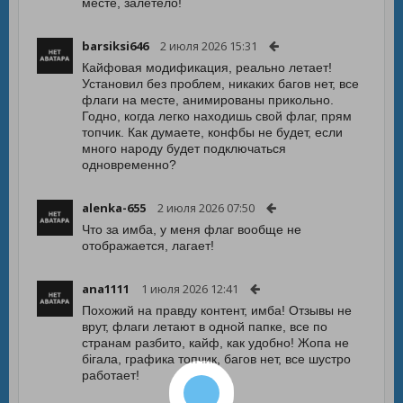
месте, залетело!
barsiksi646
2 июля 2026 15:31
Кайфовая модификация, реально летает!
Установил без проблем, никаких багов нет, все
флаги на месте, анимированы прикольно.
Годно, когда легко находишь свой флаг, прям
топчик. Как думаете, конфбы не будет, если
много народу будет подключаться
одновременно?
alenka-655
2 июля 2026 07:50
Что за имба, у меня флаг вообще не
отображается, лагает!
ana1111
1 июля 2026 12:41
Похожий на правду контент, имба! Отзывы не
врут, флаги летают в одной папке, все по
странам разбито, кайф, как удобно! Жопа не
бігала, графика топчик, багов нет, все шустро
работает!