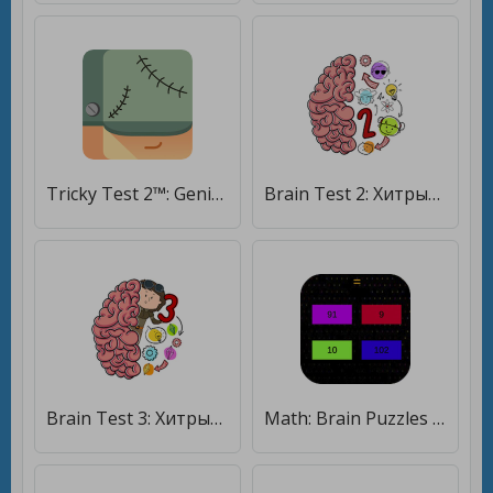
Tricky Test 2™: Genius Brain? [Мод меню]
Brain Test 2: Хитрые Рассказы [Бесплатные покупки]
Brain Test 3: Xитрые квесты [Мод меню]
Math: Brain Puzzles [Много монет]