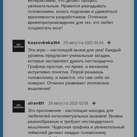
интерактивны, что делает процесс
увлекательным. Нравится разгадывать
головоломки, искать подсказки и удивляться
креативности разработчиков. Отличное
времяпрепровождение для тех, кто любит
пощекотать мозг!
baazovbeka304
29 августа 2025 03:34
Эта игра – настоящий вызов для ума! Каждый
уровень предлагает уникальные загадки,
которые заставляют думать нестандартно.
Графика простая, но яркая, а механика
интуитивно понятна. Порой решаешь
головоломку, и кажется, что сам себе не
поверил. Отлично развивает логическое
мышление!
alrav931
29 августа 2025 02:05
Это приложение - настоящая находка для
любителей интеллектуальных вызовов! Уровни
разнообразные и требуют нестандартного
мышления. Чудесная графика и увлекательный
геймплей делают каждую головоломку