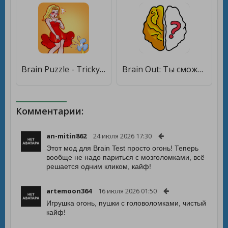
Brain Puzzle - Tricky Test [Много монет]
Brain Out: Ты сможешь пройти? [Мод меню]
Комментарии:
an-mitin862
24 июля 2026 17:30
Этот мод для Brain Test просто огонь! Теперь
вообще не надо париться с мозголомками, всё
решается одним кликом, кайф!
artemoon364
16 июля 2026 01:50
Игрушка огонь, пушки с головоломками, чистый
кайф!