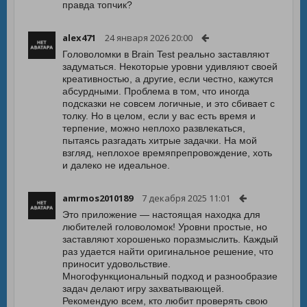
правда топчик?
alex471
24 января 2026 20:00
Головоломки в Brain Test реально заставляют
задуматься. Некоторые уровни удивляют своей
креативностью, а другие, если честно, кажутся
абсурдными. Проблема в том, что иногда
подсказки не совсем логичные, и это сбивает с
толку. Но в целом, если у вас есть время и
терпение, можно неплохо развлекаться,
пытаясь разгадать хитрые задачки. На мой
взгляд, неплохое времяпрепровождение, хоть
и далеко не идеальное.
amrmos2010189
7 декабря 2025 11:01
Это приложение — настоящая находка для
любителей головоломок! Уровни простые, но
заставляют хорошенько поразмыслить. Каждый
раз удается найти оригинальное решение, что
приносит удовольствие.
Многофункциональный подход и разнообразие
задач делают игру захватывающей.
Рекомендую всем, кто любит проверять свою