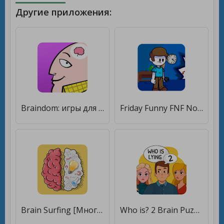
Другие приложения:
Braindom: игры для ума, хитрые игры головоломки [Много монет]
Friday Funny FNF Nonsense Mod Test [Много монет]
Brain Surfing [Много монет]
Who is? 2 Brain Puzzle & Chats [Мод меню]