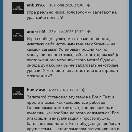
anbu1963
15 июля 2026 21:30
Игра реально имба, головоломки залетают на
ура, кайф полный!
andrei-93
28 июня 2026 10:30
Игра вообще пушка, мозг на месте держит,
чувствую себя истинным гением обезьяны на
каждой загадке! Установка прошла как по
маслу, ни одного глюка, всё летает, прям кайф
восторженного механического мозга! Однако
иногда думаю, как бы не забаговать некоторые
уровни. У кого еще так летает, или кто страдал
с загадками?
b-m-o458
4 мая 2026 06:50
Залетело! Установил эту тему на Brain Test и
просто в шоке, как кайфово всё работает.
Головоломки такие хитрые, иногда сидишь и
думаешь, как вообще до этого додуматься! Все
эти фишки и визуализация - просто пушка,
багов нет, все летает. Кто-нибудь еще пробовал
другие темы — стоит заморачиваться или это и