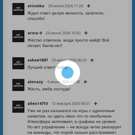
atiomka
29 июня 2026 11:20
Ждал ответ целую вечность, залетело,
спасибо!
arina-9
29 июня 2026 10:30
Жёстко ответили, мода просто кайф! Всё
летает, багов нет!
askee1897
29 июня 2026 06:20
Лучший ответ! Кайф!
alenazy
4 июня 2026 13:00
Жесть, имба постуда!
allex14710
12 января 2026 06:01
Уже не раз натыкался на игры с одиночным
сюжетом, но здесь явно что-то необычное.
Атмосфера затягивает, а графика на уровне.
Но вот управление – не всегда четко реагирует
на команды, что порой сильно расстраивает.