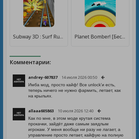
Subway 3D : Surf Run [Бесплатные покупки]
Planet Bomber! [Бесплатные покупки]
Комментарии:
andrey-607837
14 июля 2026 00:50
Имба мод, просто кайф! Все unlock'и есть,
теперь ничего не нужно фармить, летает, как
на крыльях.
allaaa605863
10 июля 2026 12:40
Как по мне, в этом моде крутая система
прокачки, зайдёт даже самым заядлым
игрокам. У меня вообще ни разу не лагает, а
управление просто летает, кайфую на полную