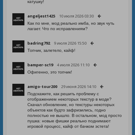
катушку!
angeljest1425
10 июля 2026 03:30
Как по мне, мод реально имба, но звук чуть
лагает. Что по исправлениям?
badring792
9 июля 2026 15:50
Топчик, залетело, кайф!
bamper-sc19
4 июля 2026 11:10
Офигенно, это топчик!
amigo-tour200
29 июня 2026 14:10
Подскажите, как решить проблему с
отображением некоторых текстур в моде?
Скачал обновление, но текстуры некоторых
объектов как будто зафризились, годно
полностью не вышло. В остальном, мод просто
пушка: новые фишки реально поднимают
игровой процесс, кайф от бачком эстета!