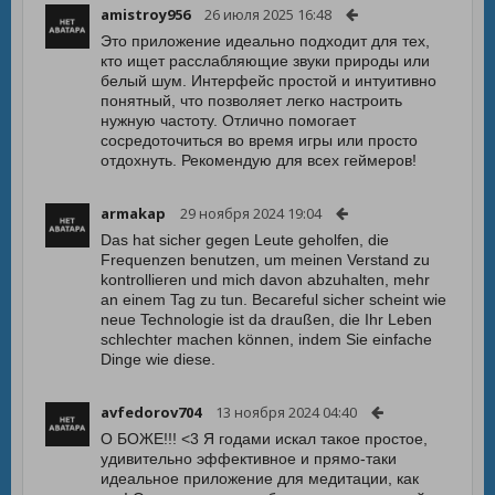
amistroy956
26 июля 2025 16:48
Это приложение идеально подходит для тех,
кто ищет расслабляющие звуки природы или
белый шум. Интерфейс простой и интуитивно
понятный, что позволяет легко настроить
нужную частоту. Отлично помогает
сосредоточиться во время игры или просто
отдохнуть. Рекомендую для всех геймеров!
armakap
29 ноября 2024 19:04
Das hat sicher gegen Leute geholfen, die
Frequenzen benutzen, um meinen Verstand zu
kontrollieren und mich davon abzuhalten, mehr
an einem Tag zu tun. Becareful sicher scheint wie
neue Technologie ist da draußen, die Ihr Leben
schlechter machen können, indem Sie einfache
Dinge wie diese.
avfedorov704
13 ноября 2024 04:40
О БОЖЕ!!! <3 Я годами искал такое простое,
удивительно эффективное и прямо-таки
идеальное приложение для медитации, как