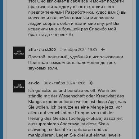
это! Оно включает в себя все и может подойти
практически каждому в соответствии с его
предпочтениями! Разработчики, кудос вам :) вы
массово и волшебно помогли миллионам
людей собрать себя и найти мир внутри! Вы
исцелили мир в большой раз Спасибо мой
брат ты да человек B)
alfa-trast800
2 ноября 2024 19:35
Простой, понятный, удобный в использовании.
Приятная возможность наложения до трех
звуковых волн.
ar-do
30 октября 2024 16:06
Ich genieße es und benutze es oft. Wenn Sie
ständig mit der Wissenschaft oder Kreativität des
Klangs experimentieren wollen, ist diese App, was
Sie wollen. Ich benutze es eine Menge jetzt, vor
allem auf verschiedene Frequenzen mit der
Heilung des Geistes (Solfeggio-Skala) assoziiert
auszuprobieren Anderswo ist diese Skala
schwierig, so leicht zu replizieren und zu
manipulieren. Legen Sie drei auf einmal jeweils