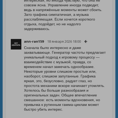
интересная, но иногда чувствую, что она не
совсем ясна. Управление иногда подводит,
ведь в напряжённые моменты может сбоить.
Зато графика симпатичная, а музыка
расслабляющая. Если хочется короткого
отдыха, подойдет, но не надолго
задерживаюсь.
ann-ran159
18 января 2026 18:00
Сначала было интересно и даже
захватывающе. Генератор частоты предлагает
уникальный подход к игровому процессу —
взаимодействие с музыкой, правда, со
временем начал замечать однообразие.
Некоторые уровни слишком простые или,
наоборот, слишком запутанные. Графика
яркая, это, безусловно, радует глаз, но
простота механики вскоре начинает утомлять.
Хотелось бы больше разнообразия и
оригинальных задач. Общее впечатление
смешанное: есть моменты вдохновения, но
привычка к рутинным гамма-циклам может
быстро убить интерес.