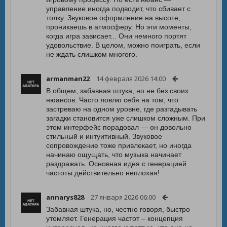
управление иногда подводит, что сбивает с
толку. Звуковое оформление на высоте,
проникаешь в атмосферу. Но эти моменты,
когда игра зависает... Они немного портят
удовольствие. В целом, можно поиграть, если
не ждать слишком многого.
armanman22
14 февраля 2026 14:00
В общем, забавная штука, но не без своих
нюансов. Часто ловлю себя на том, что
застреваю на одном уровне, где разгадывать
загадки становится уже слишком сложным. При
этом интерфейс порадовал — он довольно
стильный и интуитивный. Звуковое
сопровождение тоже привлекает, но иногда
начинаю ощущать, что музыка начинает
раздражать. Основная идея с генерацией
частоты действительно неплохая!
annarys828
27 января 2026 06:00
Забавная штука, но, честно говоря, быстро
утомляет. Генерация частот – концепция