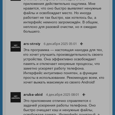
приложения действительно ощутима. Мне
нравится, что оно быстро выявляет ненужные
файлы и освобождает место. Но иногда
работает не так быстро, как хотелось бы, а
интерфейс немного загромождён. В общем,
неплохо для разовой очистки, но я ожидаю
большего.
ars-stroiy
6 декабря 2025 05:01
Эта программа — настоящая находка для тех,
кто хочет улучшить производительность своего
устройства. Она эффективно освобождает
память и отключает ненужные процессы, что
заметно ускоряет работу телефона.
Интерфейс интуитивно понятен, а функции
просты в использовании. Рекомендую всем, кто
хочет выжать максимум из своего Android!
aruba-abid
4 декабря 2025 08:01
Это приложение отлично справляется с
задачей ускорения работы телефона. Оно
быстро очищает кэш и ненужные файлы,
освобождая память. Интерфейс понятный, а