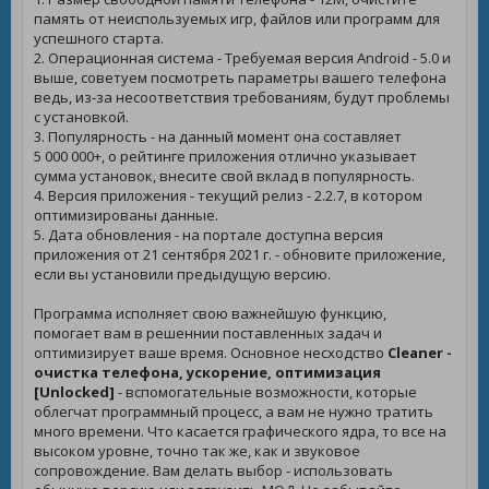
память от неиспользуемых игр, файлов или программ для
успешного старта.
2. Операционная система - Требуемая версия Android - 5.0 и
выше, советуем посмотреть параметры вашего телефона
ведь, из-за несоответствия требованиям, будут проблемы
с установкой.
3. Популярность - на данный момент она составляет
5 000 000+, о рейтинге приложения отлично указывает
сумма установок, внесите свой вклад в популярность.
4. Версия приложения - текущий релиз - 2.2.7, в котором
оптимизированы данные.
5. Дата обновления - на портале доступна версия
приложения от 21 сентября 2021 г. - обновите приложение,
если вы установили предыдущую версию.
Программа исполняет свою важнейшую функцию,
помогает вам в решеннии поставленных задач и
оптимизирует ваше время. Основное несходство
Сleaner -
очистка телефона, ускорение, оптимизация
[Unlocked]
- вспомогательные возможности, которые
облегчат программный процесс, а вам не нужно тратить
много времени. Что касается графического ядра, то все на
высоком уровне, точно так же, как и звуковое
сопровождение. Вам делать выбор - использовать