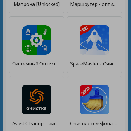
Матрона [Unlocked]
Маршрутер - оптимизация маршрута курьера, водителя [Полная версия]
Системный Оптимизатор: Чистка, Ускорение, Батарея [Полная версия]
SpaceMaster - Очистка кэша, очистки телефона [Unlocked]
Avast Cleanup: очистка, ускорение и оптимизация [Полная версия]
Очистка телефона от мусора・очиститель памяти, кэша [Полная версия]