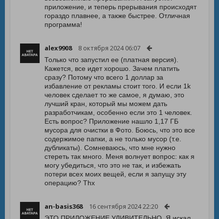
приложение, и теперь прерывания происходят
гораздо плавнее, а также быстрее. Отличная
программа!
alex9908
8 октября 2024 06:07
Только что запустил ее (платная версия).
Кажется, все идет хорошо. Зачем платить
сразу? Потому что всего 1 доллар за
избавление от рекламы стоит того. И если 1k
человек сделает то же самое, я думаю, это
лучший кран, который мы можем дать
разработчикам, особенно если это 1 человек.
Есть вопрос? Приложение нашло 1,17 ГБ
мусора для очистки в Фото. Боюсь, что это все
содержимое папки, а не только мусор (т.е.
дубликаты). Сомневаюсь, что мне нужно
стереть так много. Меня волнует вопрос: как я
могу убедиться, что это не так, и избежать
потери всех моих вещей, если я запущу эту
операцию? Thx
an-basis368
16 сентября 2024 22:20
ЭТО ПРИЛОЖЕНИЕ УДИВИТЕЛЬНО. Я искал