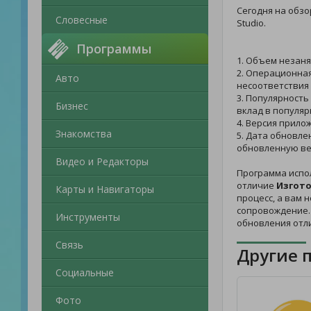
Сегодня на обз
Словесные
Studio.
Программы
1. Объем незаня
2. Операционная
Авто
несоответствия 
3. Популярность
Бизнес
вклад в популяр
4. Версия прило
Знакомства
5. Дата обновле
обновленную ве
Видео и Редакторы
Программа испо
отличие
Изгото
Карты и Навигаторы
процесс, а вам 
сопровождение.
Инструменты
обновления отл
Связь
Другие 
Социальные
Фото