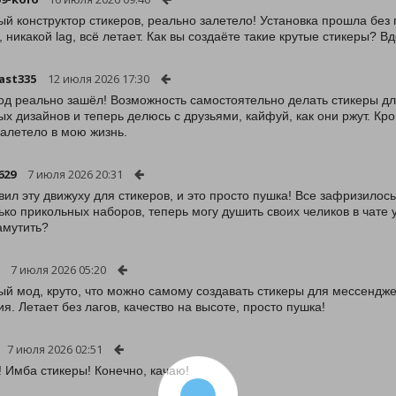
й конструктор стикеров, реально залетело! Установка прошла без 
, никакой lag, всё летает. Как вы создаёте такие крутые стикеры? 
ast335
12 июля 2026 17:30
од реально зашёл! Возможность самостоятельно делать стикеры для
ых дизайнов и теперь делюсь с друзьями, кайфуй, как они ржут. Кром
залетело в мою жизнь.
629
7 июля 2026 20:31
вил эту движуху для стикеров, и это просто пушка! Все зафризилось
ько прикольных наборов, теперь могу душить своих челиков в чате
амутить?
7 июля 2026 05:20
й мод, круто, что можно самому создавать стикеры для мессендже
я. Летает без лагов, качество на высоте, просто пушка!
7 июля 2026 02:51
! Имба стикеры! Конечно, качаю!