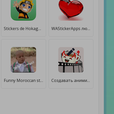
Stickers de Hokages de Konoha, Anime WastickerApps [Полная версия]
WAStickerApps любовь, любовь стикер, романтично [Полная версия]
Funny Moroccan stickers-WAStickerApps [Unlocked]
Создавать анимированные стикеры WAStickerApps [Без рекламы]