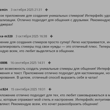
zmin
3 октября 2025 21:31
ое приложение для создания уникальных стикеров! Интерфейс удоб
ализации. Отлично подходит для общения с друзьями. Рекомендую
джерах!
ka-m320
3 октября 2025 16:38
ение для создания стикеров просто супер! Легко настраивается, 
ализировать стикеры под свои нужды — это отличный плюс. Теперь
ндую всем, кто любит выделяться в общении.
50898
16 сентября 2025 14:31
ая возможность создать уникальные стикеры для общения! Интерфе
жения и текст. Приложение отлично подходит для кастомизации, н
ирования. В целом, отличный способ выразить себя в чатах!
sc824
15 сентября 2025 19:31
иложение отлично подходит для тех, кто любит самовыражаться в 
ы, которые отражают мой стиль и настроение. Интерфейс интуитивн
вляют. Рекомендую всем, кто хочет разнообразить общение!