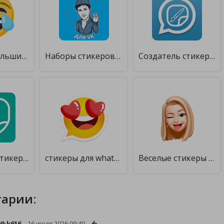
Big Emoji: большие смайлы, стикеры WAStickerApps [Полная версия]
Наборы стикеров для ВКонтакте [Unlocked]
Создатель стикеров для WhatsApp [Unlocked]
Создатель стикеров для WhatsApp, стикеры WhatsApp [Unlocked]
стикеры для whatsapp - WAStickerApps [Unlocked]
Веселые стикеры и производитель стикеров [Без рекламы]
арии:
09-k616
16 июля 2026 09:40