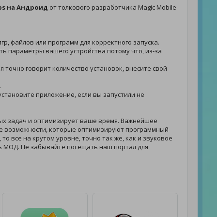
ps на Андроид
от толкового разработчика Magic Mobile
гр, файлов или программ для корректного запуска.
еть параметры вашего устройства потому что, из-за
ния точно говорит количество установок, внесите свой
.
- установите приложение, если вы запустили не
ых задач и оптимизирует ваше время. Важнейшее
е возможности, которые оптимизируют программный
то все на крутом уровне, точно так же, как и звуковое
ь МОД. Не забывайте посещать наш портал для