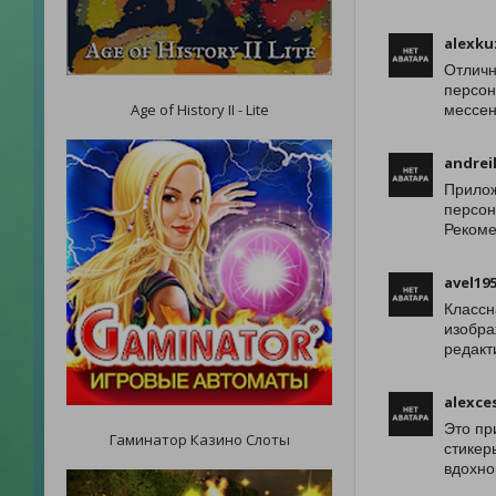
alexku
Отличн
персон
Age of History II - Lite
мессен
andrei
Прилож
персон
Рекоме
avel19
Классн
изобра
редакт
alexce
Это пр
Гаминатор Казино Слоты
стикер
вдохно