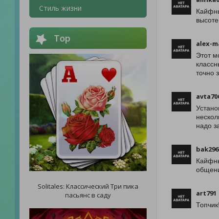
Стиль жизни
Кайфны
высоте
Top
alex-m
Этот м
классн
точно 
avta70
Устано
нескол
надо з
bak296
Кайфны
общени
Solitales: Классический Три пика
art791
пасьянс в саду
Топчик