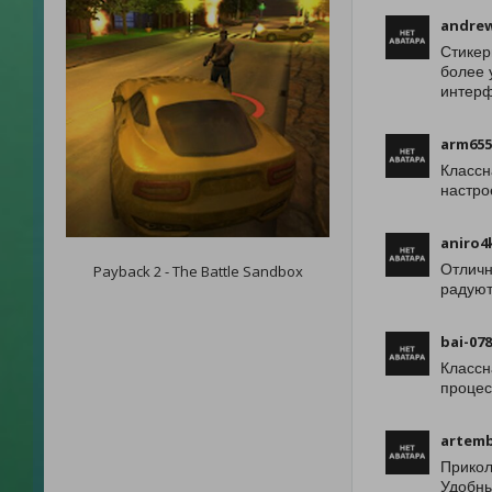
andre
Стикер
более 
интерф
arm655
Классн
настро
aniro4
Отличн
Payback 2 - The Battle Sandbox
радуют
bai-07
Классн
процес
artem
Прикол
Удобны