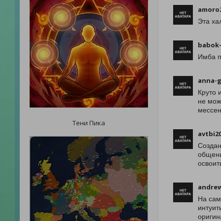
amoro
Эта ха
babok-
Имба п
anna-
Круто 
не мож
мессен
Тени Пика
avtbi2
Создан
общени
освоит
andre
На сам
интуит
оригин