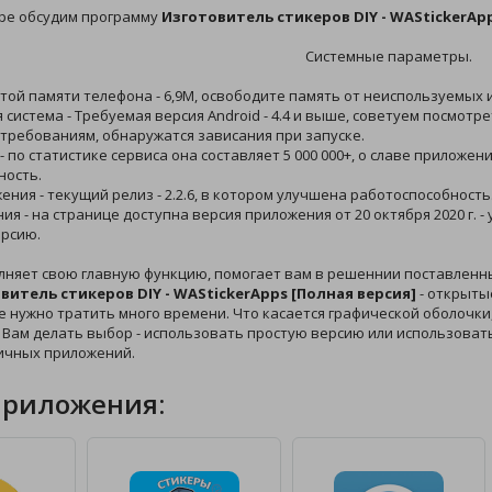
оре обсудим программу
Изготовитель стикеров DIY - WAStickerAp
Системные параметры.
той памяти телефона - 6,9M, освободите память от неиспользуемых и
 система - Требуемая версия Android - 4.4 и выше, советуем посмотр
требованиям, обнаружатся зависания при запуске.
 - по статистике сервиса она составляет 5 000 000+, о славе приложе
ность.
жения - текущий релиз - 2.2.6, в котором улучшена работоспособность
ния - на странице доступна версия приложения от 20 октября 2020 г. 
рсию.
лняет свою главную функцию, помогает вам в решеннии поставленн
витель стикеров DIY - WAStickerApps [Полная версия]
- открыты
не нужно тратить много времени. Что касается графической оболочки, 
 Вам делать выбор - использовать простую версию или использоват
ичных приложений.
приложения: