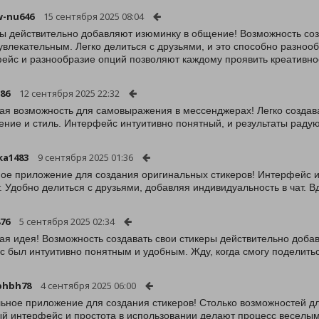
w-nu646
15 сентября 2025 08:04
ы действительно добавляют изюминку в общение! Возможность соз
увлекательным. Легко делиться с друзьями, и это способно разно
ейс и разнообразие опций позволяют каждому проявить креативно
86
12 сентября 2025 22:32
ая возможность для самовыражения в мессенджерах! Легко создав
ение и стиль. Интерфейс интуитивно понятный, и результаты радую
ka1483
9 сентября 2025 01:36
ое приложение для создания оригинальных стикеров! Интерфейс и
. Удобно делиться с друзьями, добавляя индивидуальность в чат. 
876
5 сентября 2025 02:34
ая идея! Возможность создавать свои стикеры действительно доба
с был интуитивно понятным и удобным. Жду, когда смогу поделить
bhbh78
4 сентября 2025 06:00
ьное приложение для создания стикеров! Столько возможностей дл
й интерфейс и простота в использовании делают процесс веселым