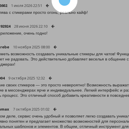
2602
1 июля 2026 22:51
лява с стикерами просто огонь, реально кайф!
92924
28 июня 2026 22:10
риложение, очень годно!
grebe
10 ноября 2025 08:00
иметь возможность создавать уникальные стикеры для чатов! Функц
ет не радовать. Это действительно добавляет веселья в общение с
джерах!
004
9 октября 2025 12:32
ие своих стикеров — это просто невероятно! Возможность выража
е в мессенджерах ярче и индивидуальнее. Легкий интерфейс и ра
ь процесс. Это отличный способ добавить креативности в повседне
wmax
7 октября 2025 01:02
ом деле, сервис очень удобный и позволяет легко создавать уник
ивно понятен и предлагает множество возможностей для персонал
альных шаблонов и элементов. В общем, отличный инструмент для 