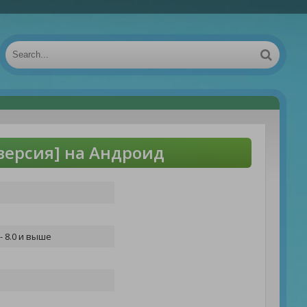
версия] на Андроид
- 8.0 и выше