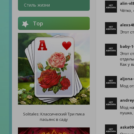
alin-vl
Стиль жизни
Чётко,
Top
alexs4
Этот с
baby-1
Этот с
отдель
Как у 
aljona
Мод от
andrey
Мод на
пушка, 
Solitales: Классический Три пика
пасьянс в саду
aska09