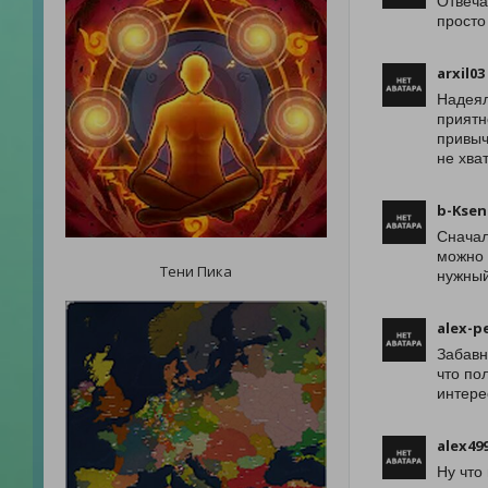
Отвеча
просто
arxil03
Надеял
приятн
привыч
не хва
b-Ksen
Сначал
можно 
Тени Пика
нужный
alex-p
Забавн
что по
интере
alex49
Ну что