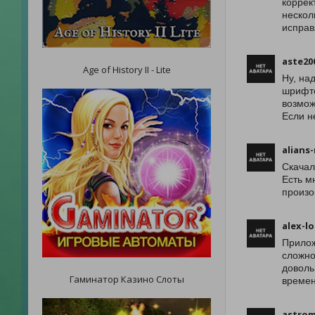
коррек
нескол
исправ
aste20
Age of History II - Lite
Ну, на
шрифто
возмож
Если н
alians
Скачал
Есть м
произо
alex-l
Прилож
сложно
доволь
Гаминатор Казино Слоты
времен
astro