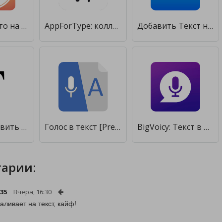
Текст на фото на русском языке [Unlocked]
AppForType: коллаж, сторис, шаблоны, текст на фото [Полная версия]
Добавить Текст на фото [Без рекламы]
Text — добавить текст, шрифт и надписи на фото [Без рекламы]
Голос в текст [Premium]
BigVoicy: Текст в речь [Unlocked]
арии:
l35
Вчера, 16:30
аливает на текст, кайф!