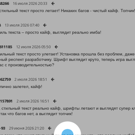
88266
16 июля 2026 20:33
 стильный текст просто летает! Никаких багов - чистый кайф. Топчик
8
13 июля 2026 07:40
тиль текста – просто кайф, выглядит реально имба!
611185
12 июля 2026 05:50
тильный текст просто улетает! Установка прошла без проблем, даже 
ный респект разработчику. Шрифт выглядит круто, теперь игра выгл
вас с производительностью?
-62759
2 июля 2026 18:51
лично залетел, кайф!
157891
2 июля 2026 16:51
 стильный текст реально кайф, шрифты летают и выглядят супер кл
так что багов нет, а выглядит топчик!
-93
29 июня 2026 21:20