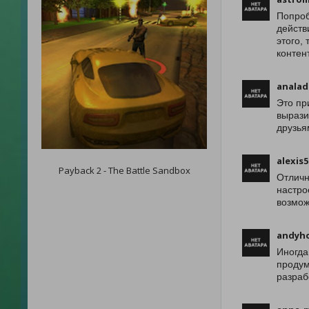
Попроб
действ
этого,
контен
analad
Это пр
вырази
друзья
alexis5
Payback 2 - The Battle Sandbox
Отличн
настро
возмож
andyh
Иногда
продум
разраб