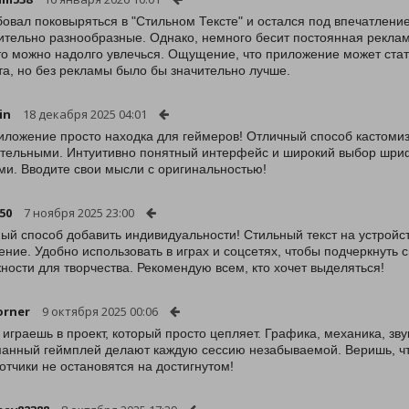
овал поковыряться в "Стильном Тексте" и остался под впечатлен
ительно разнообразные. Однако, немного бесит постоянная реклам
 то можно надолго увлечься. Ощущение, что приложение может ста
та, но без рекламы было бы значительно лучше.
in
18 декабря 2025 04:01
иложение просто находка для геймеров! Отличный способ кастомизи
тельными. Интуитивно понятный интерфейс и широкий выбор шри
ми. Вводите свои мысли с оригинальностью!
50
7 ноября 2025 23:00
ый способ добавить индивидуальности! Стильный текст на устройст
ение. Удобно использовать в играх и соцсетях, чтобы подчеркнуть 
ности для творчества. Рекомендую всем, кто хочет выделяться!
orner
9 октября 2025 00:06
 играешь в проект, который просто цепляет. Графика, механика, зв
анный геймплей делают каждую сессию незабываемой. Веришь, что
отчики не остановятся на достигнутом!