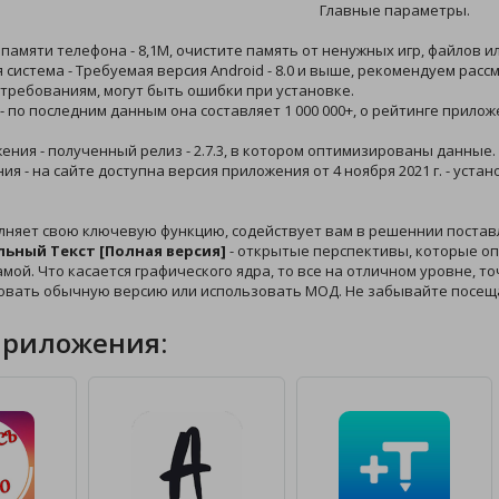
Главные параметры.
 памяти телефона - 8,1M, очистите память от ненужных игр, файлов и
 система - Требуемая версия Android - 8.0 и выше, рекомендуем рас
требованиям, могут быть ошибки при установке.
 - по последним данным она составляет 1 000 000+, о рейтинге прило
жения - полученный релиз - 2.7.3, в котором оптимизированы данные.
ния - на сайте доступна версия приложения от 4 ноября 2021 г. - ус
лняет свою ключевую функцию, содействует вам в решеннии постав
льный Текст [Полная версия]
- открытые перспективы, которые оп
амой. Что касается графического ядра, то все на отличном уровне, т
зовать обычную версию или использовать МОД. Не забывайте посещ
приложения: