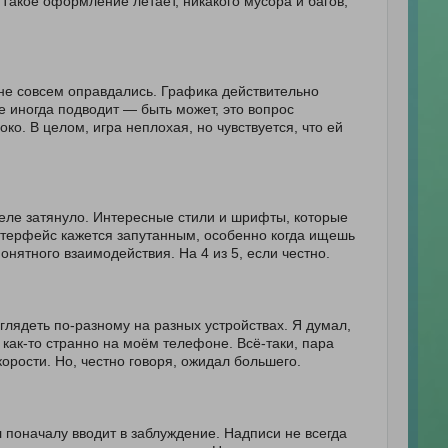
 Такое оформление летает, никакого мусора и багов,
 не совсем оправдались. Графика действительно
 иногда подводит — быть может, это вопрос
ко. В целом, игра неплохая, но чувствуется, что ей
деле затянуло. Интересные стили и шрифты, которые
нтерфейс кажется запутанным, особенно когда ищешь
онятного взаимодействия. На 4 из 5, если честно.
ыглядеть по-разному на разных устройствах. Я думал,
как-то странно на моём телефоне. Всё-таки, пара
орости. Но, честно говоря, ожидал большего.
л поначалу вводит в заблуждение. Надписи не всегда