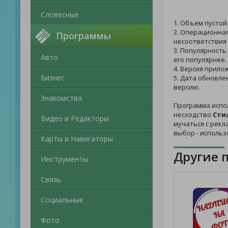
Словесные
1. Объем пустой
2. Операционная
Программы
несоответствия 
3. Популярность
Авто
его популярнее.
4. Версия прило
Бизнес
5. Дата обновле
версию.
Знакомства
Программа испо
несходство
Сти
Видео и Редакторы
мучаться с рекл
выбор - исполь
Карты и Навигаторы
Другие 
Инструменты
Связь
Социальные
Фото