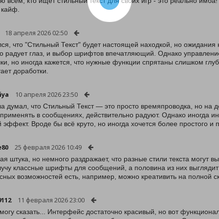
ю всем, кто ищет стильный текст для своих игр - это реально имба!
 кайф.
18 апреля 2026 02:50
ся, что "Стильный Текст" будет настоящей находкой, но ожидания
о радует глаз, и выбор шрифтов впечатляющий. Однако управление
ки, но иногда кажется, что нужные функции спрятаны слишком глубо
тает доработки.
iya
10 апреля 2026 23:50
а думал, что Стильный Текст — это просто времяпроводка, но на 
применять в сообщениях, действительно радуют. Однако иногда и
 эффект. Вроде бы всё круто, но иногда хочется более простого и п
e80
25 февраля 2026 10:49
ая штука, но немного раздражает, что разные стили текста могут в
лучу классные шрифты для сообщений, а половина из них выглядит 
сных возможностей есть, например, можно креативить на полной ск
9112
11 февраля 2026 23:00
 могу сказать... Интерфейс достаточно красивый, но вот функциона