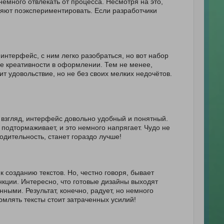
немного отвлекать от процесса. Несмотря на это,
ляют поэкспериментировать. Если разработчики
 интерфейс, с ним легко разобраться, но вот набор
е креативности в оформлении. Тем не менее,
т удовольствие, но не без своих мелких недочётов.
 взгляд, интерфейс довольно удобный и понятный.
подтормаживает, и это немного напрягает. Чудо не
дительность, станет гораздо лучше!
созданию текстов. Но, честно говоря, бывает
кции. Интересно, что готовые дизайны выходят
ыми. Результат, конечно, радует, но немного
млять тексты стоит затраченных усилий!