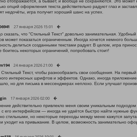
тно отображаются, а бывает, и вообще не сохраняются. Это может 
ько опций оформления текста действительно радуют глаз и застав
ят недочёты, игра получит хороший шанс на успех.
06941
27 января 2026 15:01
до сказать, что "Стильный Текст" довольно занимательная. Удобный
в может показаться ограниченным. Иногда хочется немного больш
ность делиться созданными текстами радует. В целом, игра приноси
е боитесь некоторых ограничений, попробовать стоит!
-m194
24 января 2026 21:00
 Стильный Текст, чтобы разнообразить свои сообщения. На первый
ного интересных шрифтов и эффектов. Однако, иногда приложение 
шло, но для письма в мессенджерах неплохо. Если улучшат произво
ogin
17 января 2026 02:00
ение действительно привлекло меня своим уникальным подходом к 
 с его интерфейсом — иногда не удаётся быстро найти нужные фун
но стильными, но некоторые переходы между меню кажутся запутанн
и уходит на привыкание. В целом, возможность занимательно офор
mm538
16 января 2026 10:01