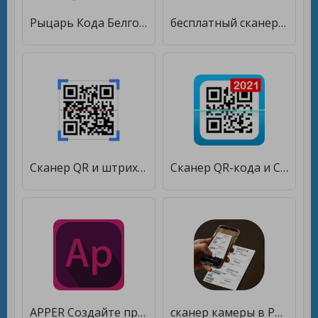
Рыцарь Кода Белгород [Premium]
бесплатный сканер QR-кодов / сканер штрих-кода [Полная версия]
Сканер QR и штрих-кодов [Без рекламы]
Сканер QR-кода и Сканер штрих-кода [Без рекламы]
APPER Создайте приложение без кода. Легко и быстро [Unlocked]
сканер камеры в PDF, приложение сканер, pdf сканер [Unlocked]