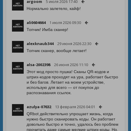
argoom
5 июля 2026 17:40
Нормально залетело, кайф!
ali0604664
1 июля 2026 09:30
Топчик! Имба сканер!
alexknaub344
29 июня 2026 22:30
Топчик сканер, вообще летает!
alsa-2002398
26 июня 2026 11:10
Этот мод просто пушка! Сканы QR-кодов и
штрих-кодов проходят на ура, работает быстро
и без багов. Летает на моем устройстве,
использую для всего — от покупок до
распознавания ссылок.
azulya-07632
13 февраля 2026 04:01
QRbot действительно упрощает жизнь, когда
нужно быстро сканировать коды. Он работает
довольно быстро и точно, удалось без проблем
прочитать даже самые мелкие штрих-коды. Но,