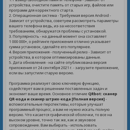
устройства, очистите память от старых игр, файлов или
программ для корректного старта.
2. Операционная система - Требуемая версия Android -
Зависит от устройства, советуем рассмотреть параметры
вашего телефона ведь, из-за несоответствия
требованиям, обнаружатся проблемы с установкой.
3. Популярность - на данный момент она составляет
1 000 000+, о рейтинге приложения отлично указывает
сумма установок, сделайте его популярнее.
4. Версия приложения - полученный релиз - Зависит от
устройства, в котором оптимизированы данные.
5. Дата обновления - на сайте опубликована версия
приложения от 24 сентября 2021 г. - загрузите приложение,
если вы запустили старую версию.
Программа реализует свою ключевую функцию,
содействует вам в решеннии поставленных задач и
экономит ваше время. Основное отличие
QRbot: сканер
QR-кода и сканер штрих-кода [Полная версия]
-
вспомогательные перспективы, которые улучшат
программный процесс, а вам не нужно искать полную
версию. Что касается графической оболочки, то все на
высоком уровне, точно так же, как и звуковое
сопровождение. Вам выбирать - использовать