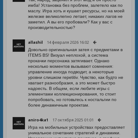
имба! Установка без проблем, залетело как по
маслу. Игра хоть и кушает ресурсы, но на моей
железке великолепно летает, никаких лагов не
заметил. А вы его пробовали? Как у вас с
производительностью?
allashil
14 февраля 2026 16:02
Довольно оригинальная затея с предметами в
ITEMS BS! Визуал неплохой, а система
прокачки персонажа затягивает. Однако
несколько моментов вызывают сомнения:
управление иногда подводит, а некоторые
уровни слишком repetitiv. Чувство, как будто не
хватает разнообразия, а это может быстро
надоесть. В общем, если любите игры с
элементами коллекционирования, то стоит
попробовать, но готовьтесь к ностальгии по
более динамичным проектам.
aniro4ka1
17 октября 2025 01:01
Игра на мобильных устройствах предоставляет
уникальное сочетание стратегий и динамики.