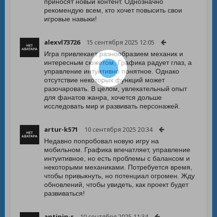
приносят новый контент. Однозначно
рекомендую всем, кто хочет повысить свои
игровые навыки!
alexvl73726
15 сентября 2025 12:05
Игра привлекает разнообразием механик и
интересным сюжетом. Графика радует глаз, а
управление интуитивно понятное. Однако
отсутствие некоторых функций может
разочаровать. В целом, увлекательный опыт
для фанатов жанра, хочется дольше
исследовать мир и развивать персонажей.
artur-k571
10 сентября 2025 20:34
Недавно попробовал новую игру на
мобильном. Графика впечатляет, управление
интуитивное, но есть проблемы с балансом и
некоторыми механиками. Потребуется время,
чтобы привыкнуть, но потенциал огромен. Жду
обновлений, чтобы увидеть, как проект будет
развиваться!
antipin-r
10 сентября 2025 11:34