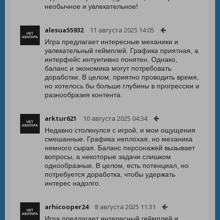
необычное и увлекательное!
alesua55932
11 августа 2025 14:05
Игра предлагает интересные механики и
увлекательный геймплей. Графика приятная, а
интерфейс интуитивно понятен. Однако,
баланс и экономика могут потребовать
доработки. В целом, приятно проводить время,
но хотелось бы больше глубины в прогрессии и
разнообразия контента.
arktur621
10 августа 2025 04:34
Недавно столкнулся с игрой, и мои ощущения
смешанные. Графика неплохая, но механика
немного сырая. Баланс персонажей вызывает
вопросы, а некоторые задачи слишком
однообразные. В целом, есть потенциал, но
потребуется доработка, чтобы удержать
интерес надолго.
arhicooper24
8 августа 2025 11:31
Игра предлагает интересный геймплей и