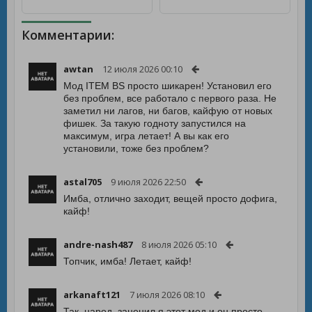
Комментарии:
awtan
12 июля 2026 00:10
Мод ITEM BS просто шикарен! Установил его
без проблем, все работало с первого раза. Не
заметил ни лагов, ни багов, кайфую от новых
фишек. За такую годноту запустился на
максимум, игра летает! А вы как его
установили, тоже без проблем?
astal705
9 июля 2026 22:50
Имба, отлично заходит, вещей просто дофига,
кайф!
andre-nash487
8 июля 2026 05:10
Топчик, имба! Летает, кайф!
arkanaft121
7 июля 2026 08:10
Так, народ, заценил я этот мод и он просто