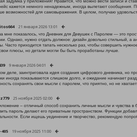
ая задумка у приложения! Нравится, что можно вести записи и ста
ейс кажется немного ненадежным, иногда вылетают сообщения. Под
ше возможностей для самовыражения. В целом, получаю удовольств
itos664
21 января 2026 13:01
а мне показалось, что Дневник для Девушек с Паролем — это про
и. Однако, нужно отдать должное: дизайн довольно стильный, а а
ы. Часто приходится тапать несколько раз, чтобы совершить нужное
свои плюсы, но детали могли бы быть проработаны лучше.
439
9 января 2026 04:01
ом деле, заинтриговала идея создания цифрового дневника, но про
вки иногда показываются слишком долго, и ожидание начинает разд
ность сохранять свои мысли с паролем, что приятно, но не хватает 
iz779
25 ноября 2025 02:00
иложение – отличный способ сохранить личные мысли и чувства в 
вить пароль делают его приватным пространством. Функции добавл
альности. Если ищешь уединение и творчество, рекомендую попро
-405
19 ноября 2025 11:00