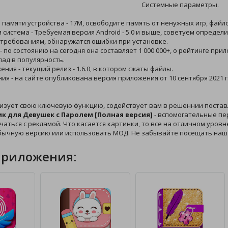
Системные параметры.
й памяти устройства - 17M, освободите память от ненужных игр, файл
 система - Требуемая версия Android - 5.0 и выше, советуем опреде
 требованиям, обнаружатся ошибки при установке.
 - по состоянию на сегодня она составляет 1 000 000+, о рейтинге пр
лад в популярность.
ения - текущий релиз - 1.6.0, в котором сжаты файлы.
ния - на сайте опубликована версия приложения от 10 сентября 2021 г
изует свою ключевую функцию, содействует вам в решеннии постав
к для Девушек с Паролем [Полная версия]
- вспомогательные пе
чаться с рекламой. Что касается картинки, то все на отличном уровне
бычную версию или использовать МОД. Не забывайте посещать наш 
приложения: