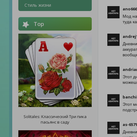
Стиль жизни
ano666
Мод на
туда к
Top
andrej
Дневни
аккура
вообще
andria
Этот д
можешь
banchi
Этот м
подстр
Solitales: Классический Три пика
пасьянс в саду
as-657
Дневни