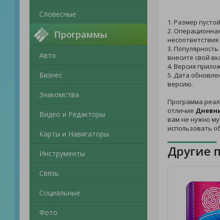
Словесные
1. Размер пусто
2. Операционная
Программы
несоответствия
3. Популярность
Авто
внесите свой вк
4. Версия прилож
Бизнес
5. Дата обновле
версию.
Знакомства
Программа реал
отличие
Дневни
Видео и Редакторы
вам не нужно му
использовать о
Карты и Навигаторы
Другие 
Инструменты
Связь
Социальные
Фото