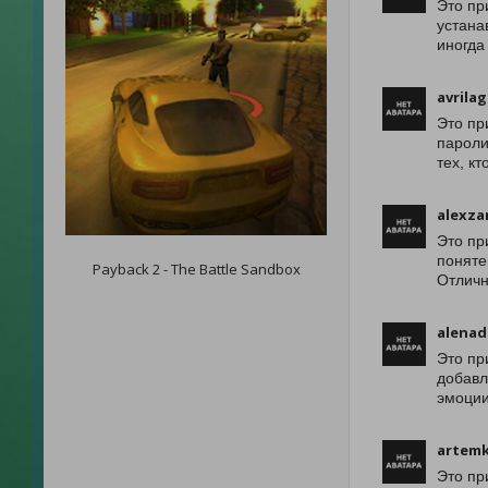
Это пр
устана
иногда
avrilag
Это пр
пароли
тех, к
alexz
Это пр
поняте
Payback 2 - The Battle Sandbox
Отличн
alenad
Это пр
добавл
эмоции
artemk
Это пр