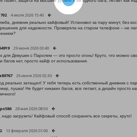
не лазил, защита на высшем уровне и ни одного бага, летает как на
702
4 июля 2026 15:40
имба, дневник реально кайфовый! Установил за пару минут, без ко
 решение для надежности. Проверяла на старом телефоне – не лага
нением?
64919
29 июня 2026 03:40
к для Девушек с Паролем — это просто огонь! Круто, что можно свои
 и багов нет, просто кайф от использования.
a89767
26 июня 2026 02:30
од реально затащил! У тебя теперь есть собственный дневник с пар
 мир, пушка! Не будет никаких багов, все летает, а дизайн просто к
личного!
ps586
28 мая 2026 08:50
, надо загрузить! Кайфовый способ сохранить все секреты, круто!
2
13 февраля 2026 01:00