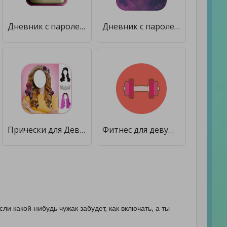
Дневник с паролем [Premium]
Дневник с паролем - Записная книжка и Заметки [Без рекламы]
Прически для Девушек. Прически для Девочек [Unlocked]
Фитнес для девушек (Тренажеры) [Без рекламы]
ли какой-нибудь чужак забудет, как включать, а ты