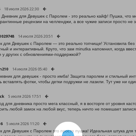
18 июля 2026 22:30
 Дневник для Девушек с Паролем - это реально кайф! Пушка, что 
арантинные рецензии на челленджи, а все чужие записи просто не 
1029748
14 июля 2026 20:51
к для Девушек с Паролем — это реально топчище! Установила без п
тный и интерактивный. Круто, что зам minutka напомнил, когда ввес
 у других с обновлениями-поддержкой?
n210
14 июля 2026 05:40
невник для девушек - просто имба! Защита паролем и стильный инт
 вставлять фотки, чтобы детки подружки не лазили. Тут уже ни один
ck
5 июля 2026 17:51
од для дневника просто мега классный, я в восторге от уровня ка
оить любой замок на любой вкус, теперь ничто не помешает запися
16
5 июля 2026 11:20
к для Девушек с Паролем это просто пушка! Идеальная штука для те