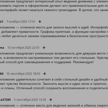
иложение предлагает интересный опыт ведения дневника с элеме
вливать пароли и оформление делают его привлекательным для по
 интерфейс может казаться немного громоздким. В целом, это зан
irl
7 ноября 2025 17:01
иложение — отличное место для записи мыслей и идей. Интерфейс
 добавляет приватности. Графика приятная, а функции настройки 
то любит делиться своими переживаниями в безопасном пространст
ama
10 октября 2025 22:01
иложение предлагает уникальную возможность для девушек вести 
н, а возможности настраиваемых тем делают его стильным. Чувству
ый способ для самовыражения и поддержки. Рекомендую!
64
15 сентября 2025 18:33
иложение удивительно сочетает в себе стильный дизайн и удобны
яет чувство безопасности. Заносить мысли и идеи легко и приятно
 и планы. Отличный способ сохранить воспоминания и поделиться 
a57291
5 сентября 2025 13:35
иложение — отличное место для ведения записей и обмена секрет