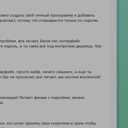
можно создать свой личный проограмму и добавить
залетают, потому что открываются только по паролю.
роблем, всё летает, багов нет, интерфейс
ти пароль, а ты сама всё под контролем держишь. Как
ерфейс, просто кайф, ничего лишнего, а ещё ты
 баг не проскочит, всё летает, как костюм вселенной!
стомизации! Летают фишки с паролями, можно
м.
х, кто хочет хранить свои секретики и прям чтобы