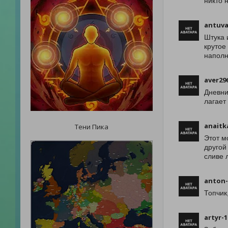
никто 
antuva
Штука 
крутое
напол
aver29
Дневни
лагает
anaitk
Тени Пика
Этот м
другой
сливе 
anton-
Топчик
artyr-1