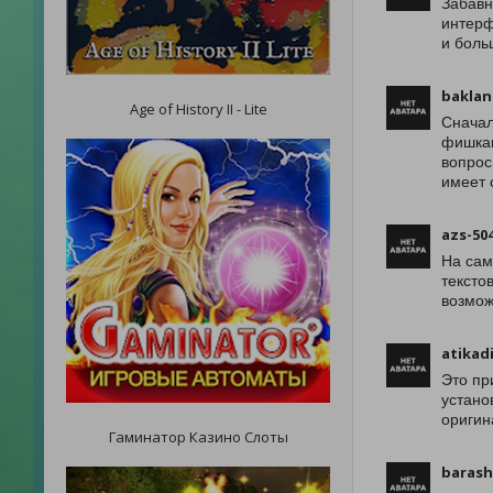
Забавн
интерф
и боль
baklan
Age of History II - Lite
Сначал
фишкам
вопрос
имеет 
azs-50
На сам
тексто
возмож
atikad
Это пр
устано
оригин
Гаминатор Казино Слоты
barash