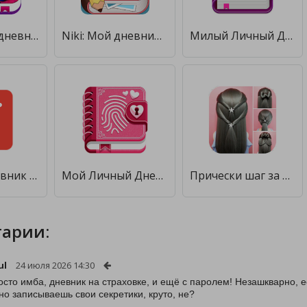
Секретный дневник с паролем для девочек [Без рекламы]
Niki: Мой дневник с паролем [Без рекламы]
Милый Личный Дневник [Полная версия]
Личный дневник с паролем [Premium]
Мой Личный Дневник с Паролем [Полная версия]
Прически шаг за шагом для девушек [Premium]
арии:
ul
24 июля 2026 14:30
осто имба, дневник на страховке, и ещё с паролем! Незашкварно, ес
но записываешь свои секретики, круто, не?