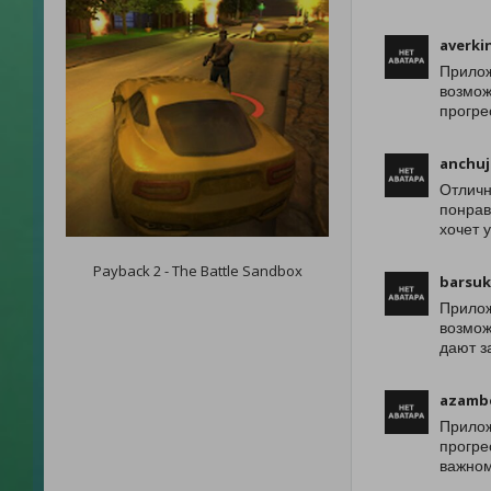
averki
Прилож
возмож
прогре
anchuj
Отличн
понрав
хочет 
Payback 2 - The Battle Sandbox
barsu
Прилож
возмож
дают з
azamb
Прилож
прогре
важном