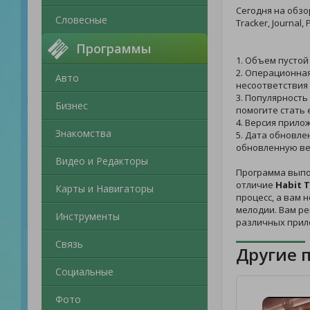
Сегодня на обз
Словесные
Tracker, Journal, 
Программы
1. Объем пустой
2. Операционная
Авто
несоответствия
3. Популярность
Бизнес
помогите стать 
4. Версия прилож
Знакомства
5. Дата обновле
обновленную ве
Видео и Редакторы
Программа выпо
отличие
Habit T
Карты и Навигаторы
процесс, а вам 
мелодии. Вам р
Инструменты
различных прил
Связь
Другие 
Социальные
Фото