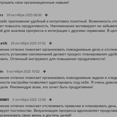
улучшить свои организационные навыки!
rs
30 октября 2025 06:00
ейс приложения удобный и интуитивно понятный. Возможность отс
ет повысить продуктивность. Напоминания мотивируют не забыват
й для анализа прогресса и интеграции с другими сервисами. В це
atik
26 октября 2025 01:02
ение отлично помогает организовать повседневные дела и отслеж
ность установки напоминаний делают процесс планирования удобн
жать. Отличный инструмент для повышения продуктивности!
in
9 октября 2025 10:02
ение отлично помогает организовать повседневные задачи и следи
ности настройки позволяют адаптировать под себя. Я очень доволен
цели. Рекомендую всем, кто хочет быть продуктивнее!
906801
5 октября 2025 12:06
ение отлично помогает отслеживать привычки и планировать ден
ирует постоянство. Визуализация прогресса вдохновляет продолжа
организовать свою жизнь и достичь целей!