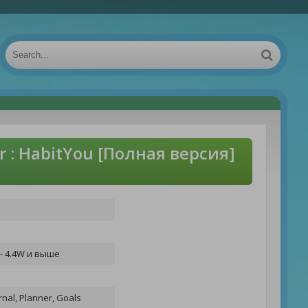
er : HabitYou [Полная версия]
- 4.4W и выше
rnal, Planner, Goals