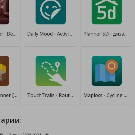
Room planner : Design & Ideas [Полная версия]
Daily Mood - Activity and Mood Tracker [Без рекламы]
Planner 5D - дизайн интерьера [Без рекламы]
3D Room Planner [Без рекламы]
TouchTrails - Route Planner, GPX Viewer/Editor [Premium]
Maplocs - Cycling Route Planner, Cycling Maps [Полная версия]
арии:
93
16 июля 2026 19:31