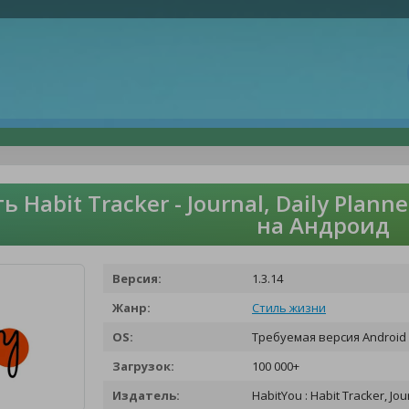
ь Habit Tracker - Journal, Daily Plann
на Андроид
Версия:
1.3.14
Жанр:
Стиль жизни
OS:
Требуемая версия Android 
Загрузок:
100 000+
Издатель:
HabitYou : Habit Tracker, Jou