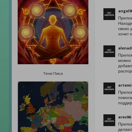
angel9
Прилож
Находи
своих 
хочет 
alenad
Прилож
можно 
добавл
распор
Тени Пика
artemi
Прилож
помога
поддер
arev96
Прилож
делают