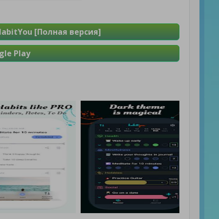
: HabitYou [Полная версия]
le Play