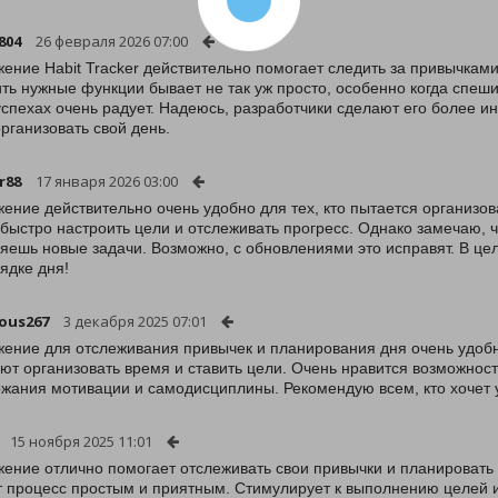
804
26 февраля 2026 07:00
ение Habit Tracker действительно помогает следить за привычкам
ть нужные функции бывает не так уж просто, особенно когда спеши
успехах очень радует. Надеюсь, разработчики сделают его более ин
организовать свой день.
r88
17 января 2026 03:00
ение действительно очень удобно для тех, кто пытается организов
быстро настроить цели и отслеживать прогресс. Однако замечаю, ч
яешь новые задачи. Возможно, с обновлениями это исправят. В цел
ядке дня!
ous267
3 декабря 2025 07:01
ение для отслеживания привычек и планирования дня очень удобн
ют организовать время и ставить цели. Очень нравится возможнос
жания мотивации и самодисциплины. Рекомендую всем, кто хочет 
15 ноября 2025 11:01
ение отлично помогает отслеживать свои привычки и планировать
 процесс простым и приятным. Стимулирует к выполнению целей и