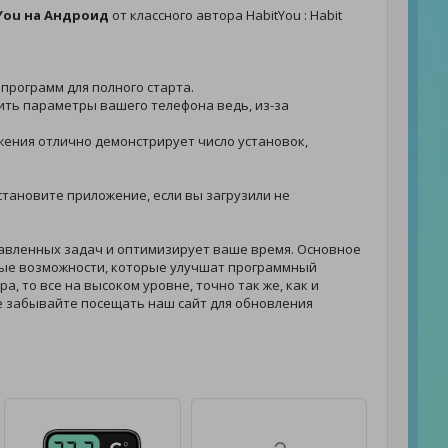
itYou на Андроид
от классного автора HabitYou : Habit
 программ для полного старта.
рить параметры вашего телефона ведь, из-за
ложения отлично демонстрирует число установок,
 установите приложение, если вы загрузили не
авленных задач и оптимизирует ваше время. Основное
ые возможности, которые улучшат программный
а, то все на высоком уровне, точно так же, как и
е забывайте посещать наш сайт для обновления