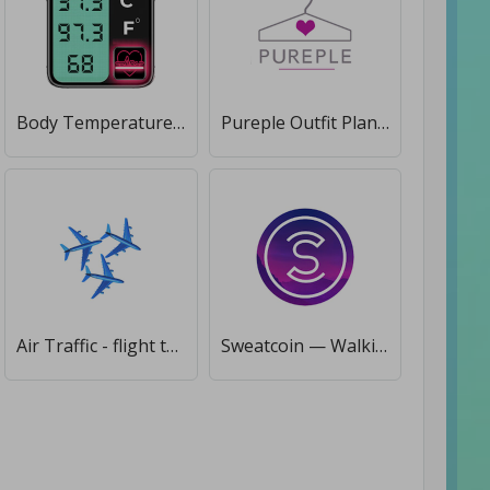
Body Temperature Tracker [Полная версия]
Pureple Outfit Planner [Premium]
Air Traffic - flight tracker [Premium]
Sweatcoin — Walking step counter & tracker [Полная версия]