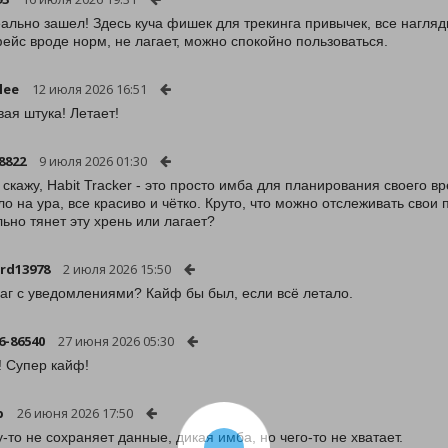
ально зашел! Здесь куча фишек для трекинга привычек, все нагляд
ейс вроде норм, не лагает, можно спокойно пользоваться.
lee
12 июля 2026 16:51
ая штука! Летает!
8822
9 июля 2026 01:30
 скажу, Habit Tracker - это просто имба для планирования своего 
ло на ура, все красиво и чётко. Круто, что можно отслеживать свои
ьно тянет эту хрень или лагает?
rd13978
2 июля 2026 15:50
баг с уведомлениями? Кайф бы был, если всё летало.
6-86540
27 июня 2026 05:30
! Супер кайф!
p
26 июня 2026 17:50
-то не сохраняет данные, дикая имба, но чего-то не хватает.