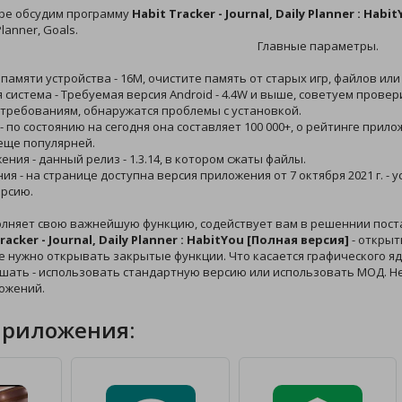
оре обсудим программу
Habit Tracker - Journal, Daily Planner : Hab
Planner, Goals.
Главные параметры.
 памяти устройства - 16M, очистите память от старых игр, файлов или
 система - Требуемая версия Android - 4.4W и выше, советуем прове
 требованиям, обнаружатся проблемы с установкой.
 - по состоянию на сегодня она составляет 100 000+, о рейтинге при
еще популярней.
ения - данный релиз - 1.3.14, в котором сжаты файлы.
ния - на странице доступна версия приложения от 7 октября 2021 г. -
рсию.
лняет свою важнейшую функцию, содействует вам в решеннии пост
racker - Journal, Daily Planner : HabitYou [Полная версия]
- открыт
не нужно открывать закрытые функции. Что касается графического ядр
ешать - использовать стандартную версию или использовать МОД. Н
ожений.
приложения: