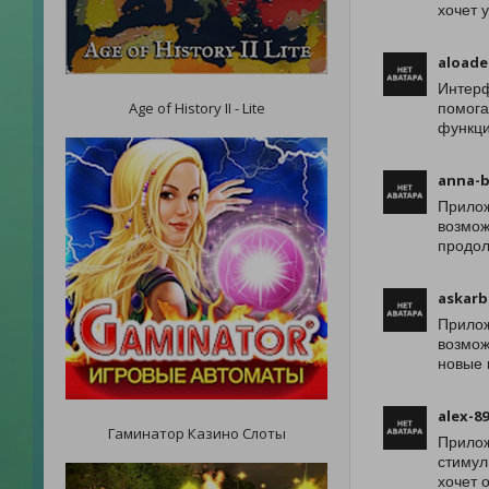
хочет 
aloade
Интерф
Age of History II - Lite
помога
функци
anna-b
Прилож
возмож
продол
askarb
Прилож
возмож
новые 
alex-8
Гаминатор Казино Слоты
Прилож
стимул
хочет 