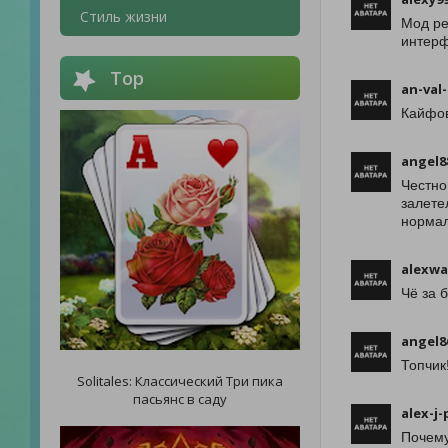
Стиль жизни
Мод ре
интерф
Top
an-val-
Кайфов
angel8
Честно
залете
нормал
alexwa
Чё за 
angel8
Топчик
Solitales: Классический Три пика
пасьянс в саду
alex-j-
Почему