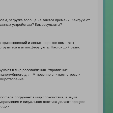
блем, загрузка вообще не заняла времени. Кайфую от
а разных устройствах? Как результаты?
их прикосновений и легких шорохов помогают
погрузиться в атмосферу уюта. Настоящий оазис
гружают в мир расслабления. Управление
 напряжённого дня. Мгновенно снимает стресс и
умиротворение.
осфера погружает в мир спокойствия, а звуки
управления и визуальная эстетика делают процесс
о дня!