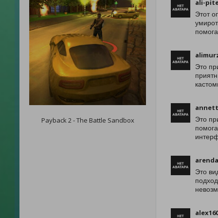
ali-pit
Этот о
умирот
помога
alimur
Это пр
приятн
кастом
annett
Это пр
Payback 2 - The Battle Sandbox
помога
интерф
arend
Это ви
подход
невозм
alex16