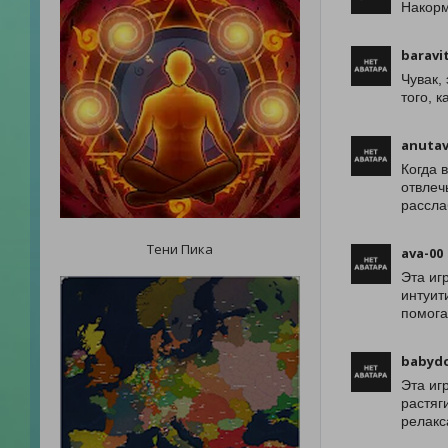
Накорм
baravi
Чувак,
того, 
anutav
Когда 
отвлеч
рассла
Тени Пика
ava-00
Эта иг
интуит
помога
babydo
Эта иг
растяг
релакс