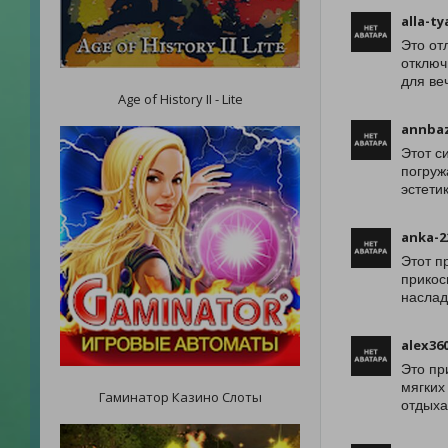
alla-t
Это от
отключ
для ве
Age of History II - Lite
annba
Этот с
погруж
эстети
anka-2
Этот п
прикос
наслад
alex36
Это пр
мягких
Гаминатор Казино Слоты
отдыха