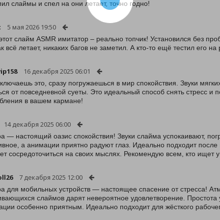
ил слаймы и спел на они летает, точно годно!
t
5 мая 2026 19:50
 этот слайм ASMR имитатор – реально топчик! Установился без про
как всё летает, никаких багов не заметил. А кто-то ещё тестил его н
ip158
16 декабря 2025 06:01
включаешь это, сразу погружаешься в мир спокойствия. Звуки мягк
ься от повседневной суеты. Это идеальный способ снять стресс и 
бления в вашем кармане!
14 декабря 2025 06:00
ра — настоящий оазис спокойствия! Звуки слайма успокаивают, по
ивное, а анимации приятно радуют глаз. Идеально подходит после
ет сосредоточиться на своих мыслях. Рекомендую всем, кто ищет 
ll26
7 декабря 2025 12:00
ра для мобильных устройств — настоящее спасение от стресса! Атм
ивающихся слаймов дарят невероятное удовлетворение. Простота 
ации особенно приятным. Идеально подходит для жёсткого рабочег