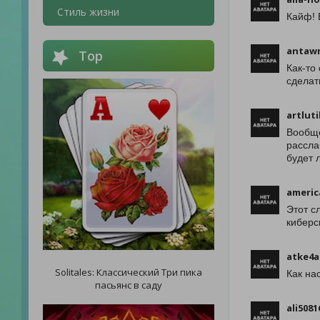
Стиль жизни
Кайф! 
antawn
Top
Как-то
сделат
artlut
Вообще
рассла
будет 
americ
Этот с
киберс
atke4
Solitales: Классический Три пика
Как на
пасьянс в саду
ali5081