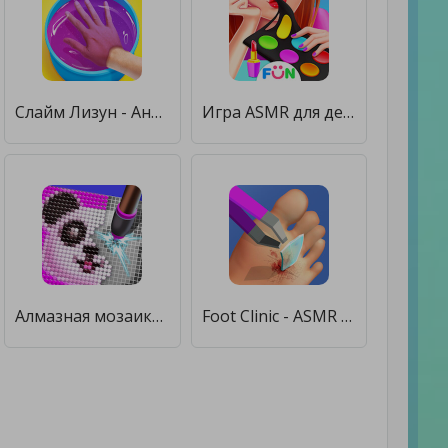
Слайм Лизун - Антистресс АСМР [Unlocked]
Игра ASMR для девочек съедобной косметики [Premium]
Алмазная мозаика ASMR [Много монет]
Foot Clinic - ASMR Feet Care [Много монет]