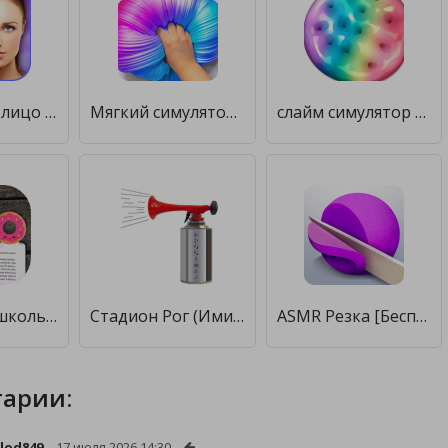
Возрастное лицо - сделай меня молодым [Premium]
Мягкий симулятор волшебной слизи: ASMR Slime Games [Полная версия]
слайм симулятор - слаймы АСМР антистресс slime [Без рекламы]
сделай сам школьные хаки [Premium]
Стадион Рог (Имитатор) [Мод меню]
ASMR Резка [Бесплатные покупки]
арии:
olod849
17 июля 2026 14:30