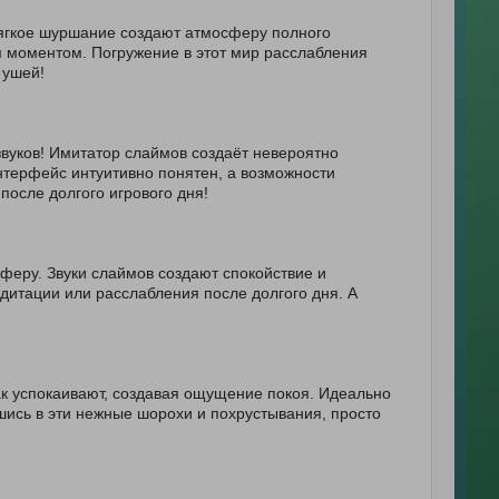
мягкое шуршание создают атмосферу полного
я моментом. Погружение в этот мир расслабления
 ушей!
уков! Имитатор слаймов создаёт невероятно
нтерфейс интуитивно понятен, а возможности
после долгого игрового дня!
сферу. Звуки слаймов создают спокойствие и
дитации или расслабления после долгого дня. А
ак успокаивают, создавая ощущение покоя. Идеально
шись в эти нежные шорохи и похрустывания, просто