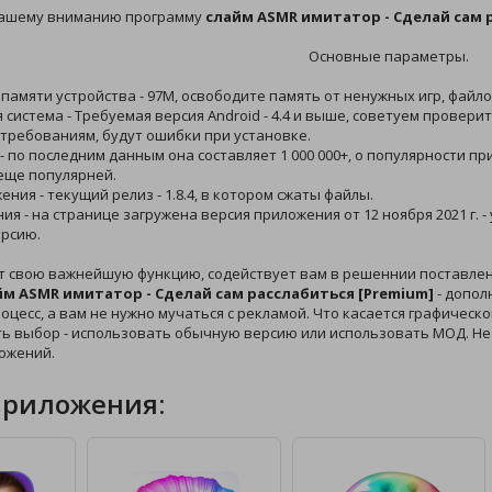
вашему вниманию программу
слайм ASMR имитатор - Сделай сам 
Основные параметры.
 памяти устройства - 97M, освободите память от ненужных игр, файл
 система - Требуемая версия Android - 4.4 и выше, советуем провери
требованиям, будут ошибки при установке.
 - по последним данным она составляет 1 000 000+, о популярности 
еще популярней.
ения - текущий релиз - 1.8.4, в котором сжаты файлы.
ния - на странице загружена версия приложения от 12 ноября 2021 г. 
рсию.
т свою важнейшую функцию, содействует вам в решеннии поставлен
йм ASMR имитатор - Сделай сам расслабиться [Premium]
- допол
цесс, а вам не нужно мучаться с рекламой. Что касается графического
ть выбор - использовать обычную версию или использовать МОД. Н
ожений.
приложения: