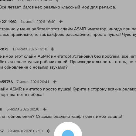
Всё летает, багов нет, реально классный мод для релакса.
2211960
14 июля 2026 16:40
 странно у меня работает этот слайм ASMR имитатор, иногда при п
ь всё правильно, то так кайфово расслабляет, просто пушка! Чувств
ik875
13 июля 2026 16:10
 имба этот слайм ASMR имитатор! Установил без проблем, все чет
биться после тупых рабочих дней. Производительность - огонь, не 
ли обновление с новыми звуками?
a55758
7 июля 2026 20:41
лайм ASMR имитатор просто пушка! Курите в сторону всякие релакс
порт шагнет в небеса!
au
6 июля 2026 00:30
счет обновления? Слаймы реально кайф ловят, имба вышла!
67
29 июня 2026 07:50