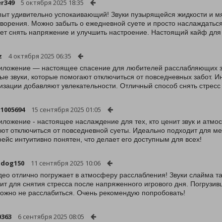
er349
5 октября 2025 18:35
пыт удивительно успокаивающий! Звуки пузырящейся жидкости и 
ворения. Можно забыть о ежедневной суете и просто наслаждатьс
ет снять напряжение и улучшить настроение. Настоящий кайф для
z
4 октября 2025 06:35
иложение — настоящее спасение для любителей расслабляющих зв
ые звуки, которые помогают отключиться от повседневных забот. И
изации добавляют увлекательности. Отличный способ снять стресс 
1005694
15 сентября 2025 01:05
иложение - настоящее наслаждение для тех, кто ценит звук и атмо
ют отключиться от повседневной суеты. Идеально подходит для ме
ейс интуитивно понятен, что делает его доступным для всех!
adog150
11 сентября 2025 10:06
део отлично погружает в атмосферу расслабления! Звуки слайма т
ит для снятия стресса после напряженного игрового дня. Погрузив
ожно не расслабиться. Очень рекомендую попробовать!
0363
6 сентября 2025 08:05