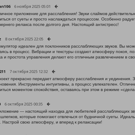
yan106
6 ноября 2025 05:01
личное приложение для расслабления! Звуки слаймов действитель
иться от суеты и просто наслаждаться процессом. Особенно радует
чернего релакса после долгого дня. Настоящий антистресс!
z
8 октября 2025 22:05
имулятор идеален для поклонников расслабляющих звуков. Вы мож
аясь в процесс. Вибрации и текстуры создают атмосферу покоя, по
ка и простота управления делают его отличным развлечением в св
211
7 октября 2025 12:32
роект прекрасно передает атмосферу расслабления и уединения. 
новения. Инструменты интуитивны, а процесс увлекателен. Отличн
иться моментом спокойствия, оставаясь при этом в режиме «сдела
0
6 октября 2025 00:35
иложение — настоящий находка для любителей расслабляющих зву
 шлепков, которые помогают отвлечься от будничной суеты. Идеал
. Настрой свою атмосферу, и вперед к релаксации!