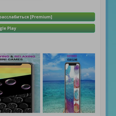
расслабиться [Premium]
le Play