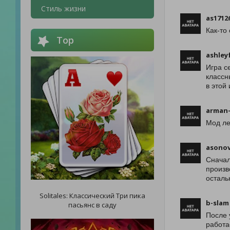
Стиль жизни
as1712
Как-то
Top
ashley
Игра с
классн
в этой
arman
Мод ле
asono
Сначал
произв
осталь
Solitales: Классический Три пика
b-slam
пасьянс в саду
После 
работа