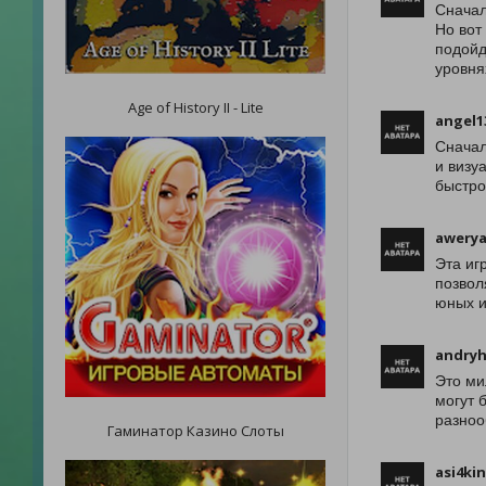
Сначал
Но вот
подойд
уровня
Age of History II - Lite
angel1
Сначал
и визу
быстро
awery
Эта иг
позвол
юных и
andryh
Это ми
могут 
разноо
Гаминатор Казино Слоты
asi4ki