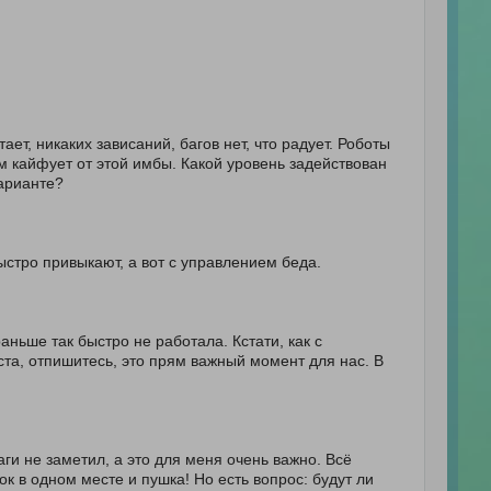
!
ает, никаких зависаний, багов нет, что радует. Роботы
м кайфует от этой имбы. Какой уровень задействован
варианте?
ыстро привыкают, а вот с управлением беда.
аньше так быстро не работала. Кстати, как с
ста, отпишитесь, это прям важный момент для нас. В
аги не заметил, а это для меня очень важно. Всё
к в одном месте и пушка! Но есть вопрос: будут ли