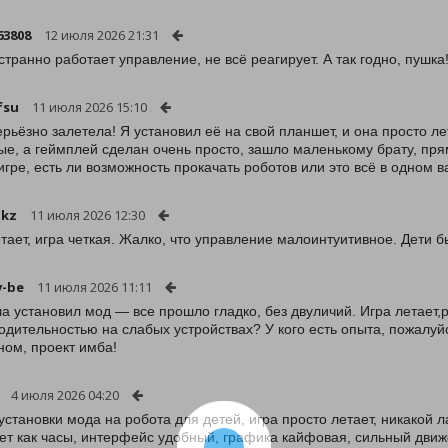
63808
12 июля 2026 21:31
 странно работает управление, не всё реагирует. А так годно, пушка
fsu
11 июля 2026 15:10
ерьёзно залетела! Я установил её на свой планшет, и она просто лет
ые, а геймплей сделан очень просто, зашло маленькому брату, пря
 игре, есть ли возможность прокачать роботов или это всё в одном 
-kz
11 июля 2026 12:30
тает, игра четкая. Жалко, что управление малоинтуитивное. Дети б
v-be
11 июля 2026 11:11
а установил мод — все прошло гладко, без двуличий. Игра летает,р
одительностью на слабых устройствах? У кого есть опыта, пожалуй
ном, проект имба!
4 июля 2026 04:20
установки мода на робота для детей, игра просто летает, никакой л
ет как часы, интерфейс удобный, графика кайфовая, сильный движо