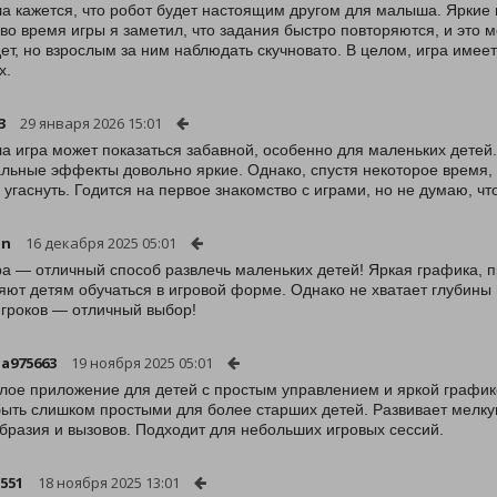
а кажется, что робот будет настоящим другом для малыша. Яркие 
 во время игры я заметил, что задания быстро повторяются, и это 
ет, но взрослым за ним наблюдать скучновато. В целом, игра имее
х.
3
29 января 2026 15:01
а игра может показаться забавной, особенно для маленьких детей.
альные эффекты довольно яркие. Однако, спустя некоторое время, 
 угаснуть. Годится на первое знакомство с играми, но не думаю, чт
an
16 декабря 2025 05:01
ра — отличный способ развлечь маленьких детей! Яркая графика, 
яют детям обучаться в игровой форме. Однако не хватает глубины 
гроков — отличный выбор!
a975663
19 ноября 2025 05:01
лое приложение для детей с простым управлением и яркой график
быть слишком простыми для более старших детей. Развивает мелку
бразия и вызовов. Подходит для небольших игровых сессий.
n551
18 ноября 2025 13:01