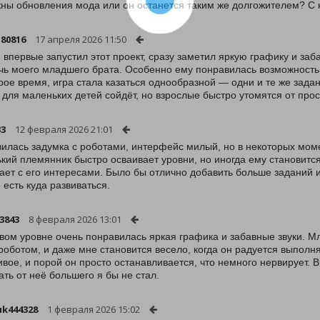
ны обновления мода или он останется таким же долгожителем? С
80816
17 апреля 2026 11:50
я впервые запустил этот проект, сразу заметил яркую графику и за
чь моего младшего брата. Особенно ему понравилась возможность 
рое время, игра стала казаться однообразной — одни и те же задан
 для маленьких детей сойдёт, но взрослые быстро утомятся от прос
33
12 февраля 2026 21:01
илась задумка с роботами, интерфейс милый, но в некоторых мом
кий племянник быстро осваивает уровни, но иногда ему становится 
ает с его интересами. Было бы отлично добавить больше заданий и
 есть куда развиваться.
3843
8 февраля 2026 13:01
вом уровне очень понравилась яркая графика и забавные звуки. 
роботом, и даже мне становится весело, когда он радуется выполн
ивое, и порой он просто останавливается, что немного нервирует. 
ать от неё большего я бы не стал.
k444328
1 февраля 2026 15:02