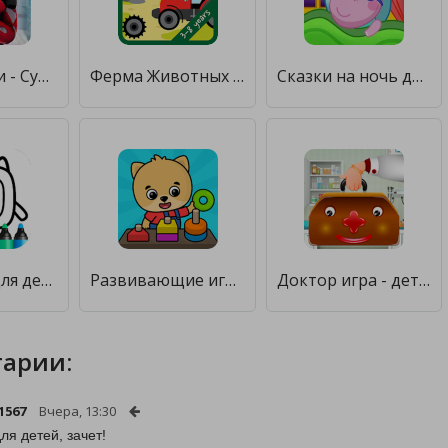
Робот Драки - Супергерои Драка [Много монет]
Ферма Животных для Детей [Много денег]
Сказки на ночь для детей [Много денег]
Рисовалка для детей
Развивающие игры для детей [Много денег]
Доктор игра - детей игры
арии:
1567
Вчера, 13:30
ля детей, зачет!