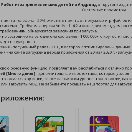
у
Робот игра для маленьких детей на Андроид
от крутого издате
Системные параметры.
й памяти телефона - 29M, очистите память от ненужных игр, файлов и
 система - Требуемая версия Android - 4.2 и выше, рекомендуем расс
требованиям, обнаружатся зависания при запуске.
 - по состоянию на сегодня она составляет 1 000 000+, о крутости п
лад в популярность.
жения - полученный релиз - 3.0.0, в котором оптимизированы данные.
ния - на сайте загружена версия приложения от 20 мая 2020 г. - загр
свою основную функцию, позволяет вам расслабиться и отлично про
ей [Много денег]
- дополнительные перспективы, которые ускорят в
то касается картинки, то все на высоком уровне, точно так же, как 
 или загрузить МОД. Не забывайте посещать наш портал для загруз
приложения: