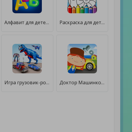
Алфавит для детей! Азбука! Учим буквы АБВ! [Много денег]
Раскраска для детей 3-4 лет [Много денег]
Игра грузовик-робот [Много денег]
Доктор Машинкова: Игры Головоломки для Детей [Много денег]