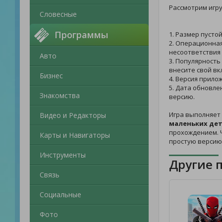
Рассмотрим игр
Словесные
Программы
1. Размер пусто
2. Операционная
несоответствия 
Авто
3. Популярность
внесите свой вк
Бизнес
4. Версия прило
5. Дата обновле
Знакомства
версию.
Игра выполняет 
Видео и Редакторы
маленьких дет
прохождением. Ч
Карты и Навигаторы
простую версию
Инструменты
Другие 
Связь
Социальные
Фото