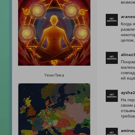
возмож
araneo
Когда 
развле
некото
целом,
alinaz
Понрав
малень
совпад
Тени Пика
ей ещё
aysha2
На пер
своим 
отзывч
требов
aminau