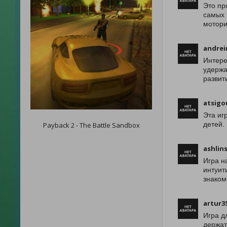
Это пр
самых 
мотори
andrei
Интере
удержа
развит
atsigo
Эта иг
детей.
Payback 2 - The Battle Sandbox
ashlin
Игра н
интуит
знаком
artur3
Игра д
держат