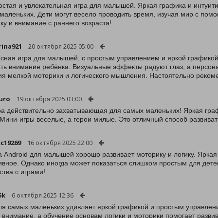
остая и увлекательная игра для малышей. Яркая графика и интуит
маленьких. Дети могут весело проводить время, изучая мир с по
ку и внимание с раннего возраста!
rina921
20 октября 2025 05:00
сная игра для малышей, с простым управлением и яркой графикой
ть внимание ребёнка. Визуальные эффекты радуют глаз, а персон
ия мелкой моторики и логического мышления. Настоятельно реком
uro
19 октября 2025 03:00
ра действительно захватывающая для самых маленьких! Яркая гра
 Мини-игры веселые, а герои милые. Это отличный способ развива
sc19269
16 октября 2025 22:00
а Android для малышей хорошо развивает моторику и логику. Яркая
ивное. Однако иногда может показаться слишком простым для дете
ства с играми!
5k
6 октября 2025 12:36
ля самых маленьких удивляет яркой графикой и простым управлен
 внимание, а обучение основам логики и моторики помогает разви