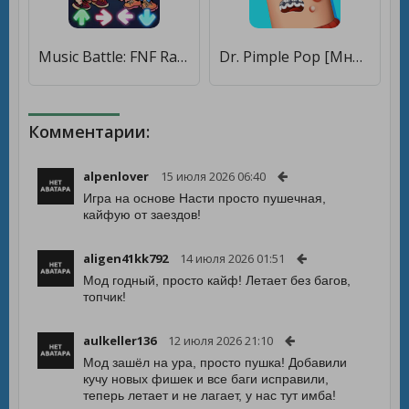
Music Battle: FNF Rap [Много денег]
Dr. Pimple Pop [Много денег]
Комментарии:
alpenlover
15 июля 2026 06:40
Игра на основе Насти просто пушечная,
кайфую от заездов!
aligen41kk792
14 июля 2026 01:51
Мод годный, просто кайф! Летает без багов,
топчик!
aulkeller136
12 июля 2026 21:10
Мод зашёл на ура, просто пушка! Добавили
кучу новых фишек и все баги исправили,
теперь летает и не лагает, у нас тут имба!