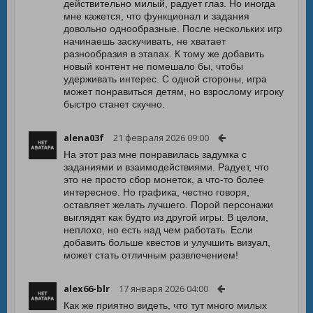
действительно милый, радует глаз. Но иногда
мне кажется, что функционал и задания
довольно однообразные. После нескольких игр
начинаешь заскучивать, не хватает
разнообразия в этапах. К тому же добавить
новый контент не помешало бы, чтобы
удерживать интерес. С одной стороны, игра
может понравиться детям, но взрослому игроку
быстро станет скучно.
alena03f
21 февраля 2026 09:00
На этот раз мне понравилась задумка с
заданиями и взаимодействиями. Радует, что
это не просто сбор монеток, а что-то более
интересное. Но графика, честно говоря,
оставляет желать лучшего. Порой персонажи
выглядят как будто из другой игры. В целом,
неплохо, но есть над чем работать. Если
добавить больше квестов и улучшить визуал,
может стать отличным развлечением!
alex66-blr
17 января 2026 04:00
Как же приятно видеть, что тут много милых