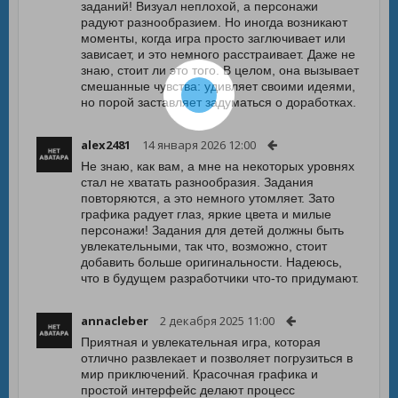
заданий! Визуал неплохой, а персонажи
радуют разнообразием. Но иногда возникают
моменты, когда игра просто заглючивает или
зависает, и это немного расстраивает. Даже не
знаю, стоит ли это того. В целом, она вызывает
смешанные чувства: удивляет своими идеями,
но порой заставляет задуматься о доработках.
alex2481
14 января 2026 12:00
Не знаю, как вам, а мне на некоторых уровнях
стал не хватать разнообразия. Задания
повторяются, а это немного утомляет. Зато
графика радует глаз, яркие цвета и милые
персонажи! Задания для детей должны быть
увлекательными, так что, возможно, стоит
добавить больше оригинальности. Надеюсь,
что в будущем разработчики что-то придумают.
annacleber
2 декабря 2025 11:00
Приятная и увлекательная игра, которая
отлично развлекает и позволяет погрузиться в
мир приключений. Красочная графика и
простой интерфейс делают процесс