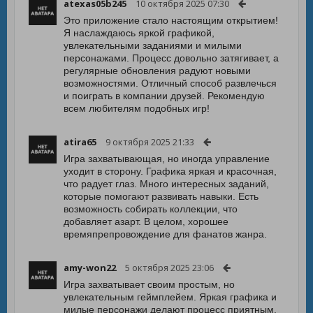
atexas05b245
10 октября 2025 07:30
Это приложение стало настоящим открытием!
Я наслаждаюсь яркой графикой,
увлекательными заданиями и милыми
персонажами. Процесс довольно затягивает, а
регулярные обновления радуют новыми
возможностями. Отличный способ развлечься
и поиграть в компании друзей. Рекомендую
всем любителям подобных игр!
atira65
9 октября 2025 21:33
Игра захватывающая, но иногда управление
уходит в сторону. Графика яркая и красочная,
что радует глаз. Много интересных заданий,
которые помогают развивать навыки. Есть
возможность собирать коллекции, что
добавляет азарт. В целом, хорошее
времяпрепровождение для фанатов жанра.
amy-won22
5 октября 2025 23:06
Игра захватывает своим простым, но
увлекательным геймплейем. Яркая графика и
милые персонажи делают процесс приятным.