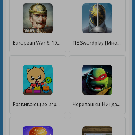
European War 6: 1914 - WW1 SLG [Много денег]
FIE Swordplay [Много денег]
Развивающие игры для детей [Много денег]
Черепашки-Ниндзя: Легенды [Много денег]