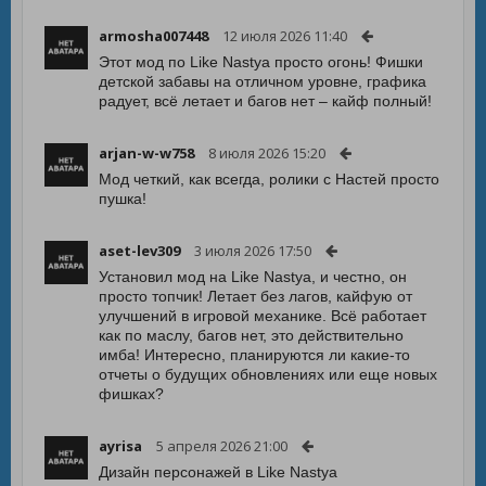
armosha007448
12 июля 2026 11:40
Этот мод по Like Nastya просто огонь! Фишки
детской забавы на отличном уровне, графика
радует, всё летает и багов нет – кайф полный!
arjan-w-w758
8 июля 2026 15:20
Мод четкий, как всегда, ролики с Настей просто
пушка!
aset-lev309
3 июля 2026 17:50
Установил мод на Like Nastya, и честно, он
просто топчик! Летает без лагов, кайфую от
улучшений в игровой механике. Всё работает
как по маслу, багов нет, это действительно
имба! Интересно, планируются ли какие-то
отчеты о будущих обновлениях или еще новых
фишках?
ayrisa
5 апреля 2026 21:00
Дизайн персонажей в Like Nastya