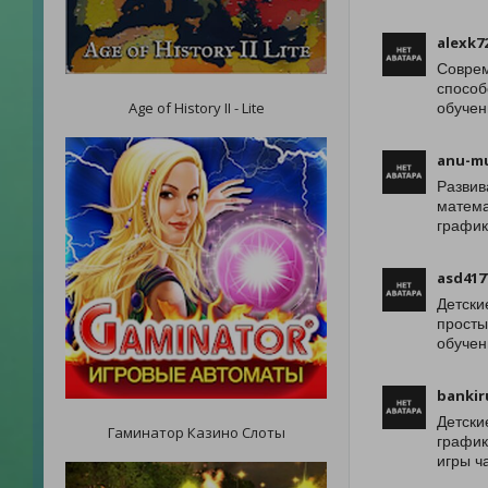
alexk7
Соврем
способ
Age of History II - Lite
обучен
anu-m
Развив
матема
график
asd417
Детски
просты
обучен
bankir
Детски
Гаминатор Казино Слоты
график
игры ч