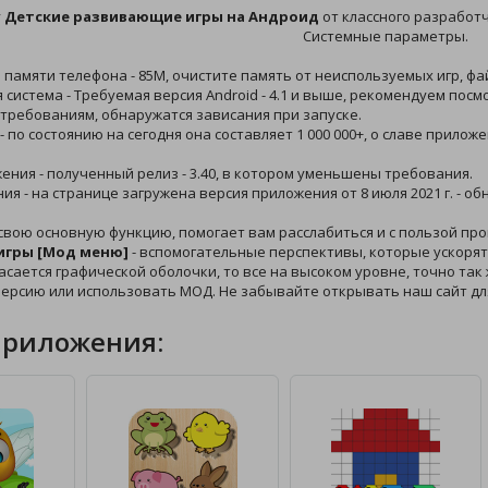
у
Детские развивающие игры на Андроид
от классного разработчи
Системные параметры.
й памяти телефона - 85M, очистите память от неиспользуемых игр, фа
 система - Требуемая версия Android - 4.1 и выше, рекомендуем пос
требованиям, обнаружатся зависания при запуске.
 - по состоянию на сегодня она составляет 1 000 000+, о славе прило
жения - полученный релиз - 3.40, в котором уменьшены требования.
ния - на странице загружена версия приложения от 8 июля 2021 г. - 
свою основную функцию, помогает вам расслабиться и с пользой про
игры [Мод меню]
- вспомогательные перспективы, которые ускорят 
касается графической оболочки, то все на высоком уровне, точно так
версию или использовать МОД. Не забывайте открывать наш сайт д
приложения: