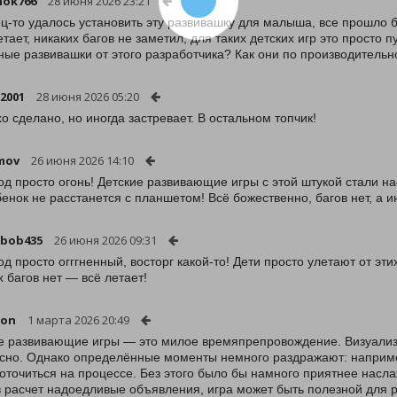
nok766
28 июня 2026 23:21
ц-то удалось установить эту развивашку для малыша, все прошло бе
етает, никаких багов не заметил, для таких детских игр это просто 
ные развивашки от этого разработчика? Как они по производительн
2001
28 июня 2026 05:20
о сделано, но иногда застревает. В остальном топчик!
mov
26 июня 2026 14:10
од просто огонь! Детские развивающие игры с этой штукой стали 
бенок не расстанется с планшетом! Всё божественно, багов нет, а 
-bob435
26 июня 2026 09:31
од просто огггненный, восторг какой-то! Дети просто улетают от эт
х багов нет — всё летает!
non
1 марта 2026 20:49
е развивающие игры — это милое времяпрепровождение. Визуализ
сно. Однако определённые моменты немного раздражают: наприме
оточиться на процессе. Без этого было бы намного приятнее насл
в расчет надоедливые объявления, игра может быть полезной для р