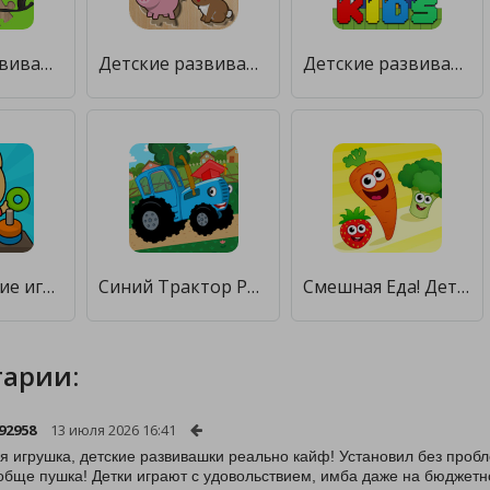
детские развивающие пазлы [Мод меню]
Детские развивающие игры [Бесплатные покупки]
Детские развивающие игры 5 [Много денег]
Развивающие игры для детей [Много денег]
Синий Трактор Развивающие Игры [Мод меню]
Смешная Еда! Детские Развивающие Игры для Детей 3 [Бесплатные покупки]
арии:
92958
13 июля 2026 16:41
я игрушка, детские развивашки реально кайф! Установил без пробл
ообще пушка! Детки играют с удовольствием, имба даже на бюджетн