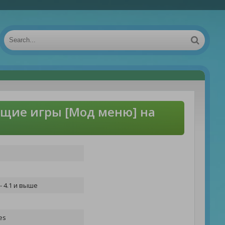
щие игры [Мод меню] на
- 4.1 и выше
es