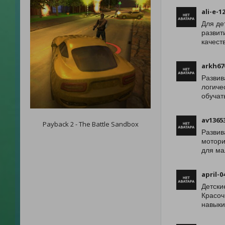
ali-e-1
Для де
развит
качест
arkh67
Развив
логиче
обучат
av1365
Payback 2 - The Battle Sandbox
Развив
мотори
для ма
april-0
Детски
Красоч
навыки