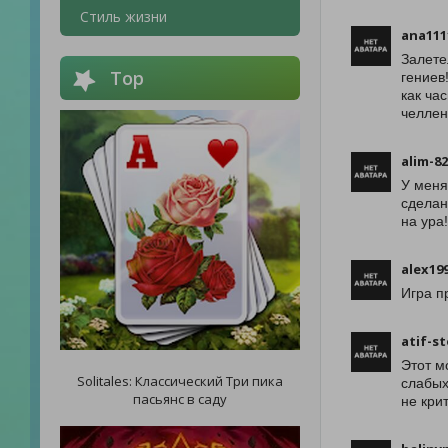
Стиль жизни
ana111
Залете
Top
гениев
как ча
челлен
alim-8
У меня
сделан
на ура!
alex19
Игра п
atif-s
Этот м
Solitales: Классический Три пика
слабых
пасьянс в саду
не кри