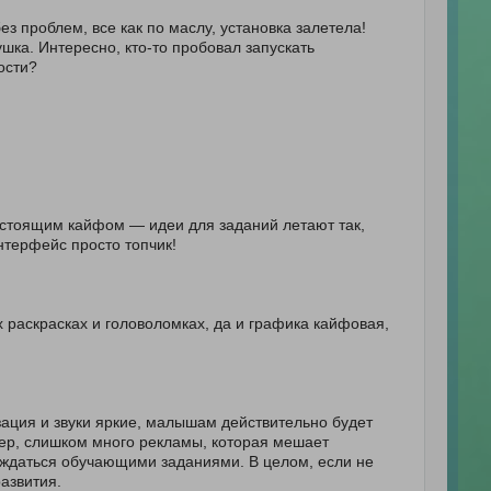
з проблем, все как по маслу, установка залетела!
пушка. Интересно, кто-то пробовал запускать
ости?
настоящим кайфом — идеи для заданий летают так,
интерфейс просто топчик!
их раскрасках и головоломках, да и графика кайфовая,
ация и звуки яркие, малышам действительно будет
р, слишком много рекламы, которая мешает
аждаться обучающими заданиями. В целом, если не
азвития.