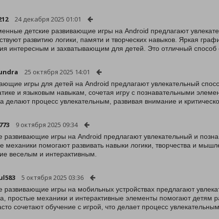
212
24 декабря 2025 01:01
енные детские развивающие игры на Android предлагают увлекат
ствуют развитию логики, памяти и творческих навыков. Яркая гра
ия интересным и захватывающим для детей. Это отличный способ 
undra
25 октября 2025 14:01
ающие игры для детей на Android предлагают увлекательный способ
тике и языковым навыкам, сочетая игру с познавательными элеме
а делают процесс увлекательным, развивая внимание и критическ
773
9 октября 2025 09:34
е развивающие игры на Android предлагают увлекательный и позн
е механики помогают развивать навыки логики, творчества и мышле
ие веселым и интерактивным.
ul583
5 октября 2025 03:36
е развивающие игры на мобильных устройствах предлагают увлека
а, простые механики и интерактивные элементы помогают детям раз
асто сочетают обучение с игрой, что делает процесс увлекательны