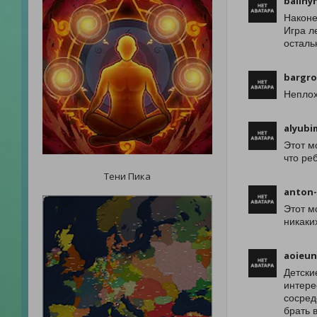
baliny
Наконе
Игра л
осталь
bargro
Неплох
alyubi
Этот м
что ре
Тени Пика
anton
Этот м
никаки
aoieu
Детски
интере
сосред
брать 