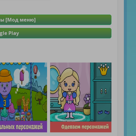
ы [Мод меню]
le Play