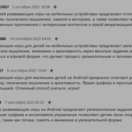
23637
2 октября 2025 18:08
тей развивающие игры на мобильных устройствах предлагают отлич
ию логического мышления, памяти и моторики, а также позволяют 
венные приложения с интересным контентом и яркой визуализацие
688
14 сентября 2025 04:02
ающие игры для детей на мобильных устройствах предлагают увле
ское мышление, внимание и креативность через веселые задания и
ься в игровой форме, что делает процесс увлекательным и запом
37
9 сентября 2025 19:00
ающие игры для маленьких детей на Android прекрасно сочетают р
ку, логическое мышление и креативность. Яркая графика и прост
лышей. Отличный способ учиться, играя!
4
7 сентября 2025 05:32
е развивающие игры на Android предлагают увлекательные задани
ная графика и интуитивное управление позволяют детям легко погр
, такие как логика, память и внимание в увлекательной форме.