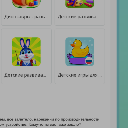
Динозавры - развивающие игры для детей и малышей [Мод меню]
Детские развивающие игры для детей и малышей 2,3,4 [Много денег]
Детские развивающие игры для детей от 2 до 7 лет [Бесплатные покупки]
Детские игры для малышей 2,3,4 лет [Мод меню]
ем, все залетело, нареканий по производительности
ом устройстве. Кому-то из вас тоже зашло?