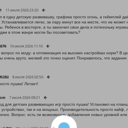
1
11 июля 2026 23:20
л в одну детскую развивашку, графика просто огонь, а геймплей д
! Устанавливается легко, за пару минут все на месте, что не может 
сы. Ребенок в восторге, а ты закончил свои дела и потихоньку игра
джи в этом жанре могли бы посоветовать?
2876
10 июля 2026 11:10
 вопрос по моду: а оптимизация на высоких настройках норм? В ц
ы очень круто, мелкий это точно оценит. Понравилось, что задания 
95282
8 июля 2026 02:50
росто пушка! Летает!
tom
7 июля 2026 09:21
од для детских развивающих игр просто пушка! Установил на планше
 устройствах, так и на мощных. Производительность просто кайф, л
тично. Вопрос: есть ли возможность добавления новых уровней или