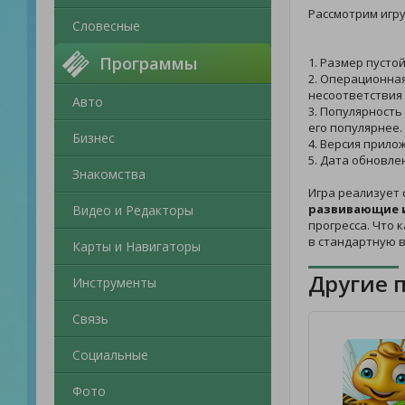
Рассмотрим игр
Словесные
Программы
1. Размер пусто
2. Операционная
несоответствия 
Авто
3. Популярность
его популярнее.
Бизнес
4. Версия прило
5. Дата обновле
Знакомства
Игра реализует 
развивающие 
Видео и Редакторы
прогресса. Что 
в стандартную 
Карты и Навигаторы
Другие 
Инструменты
Связь
Социальные
Фото