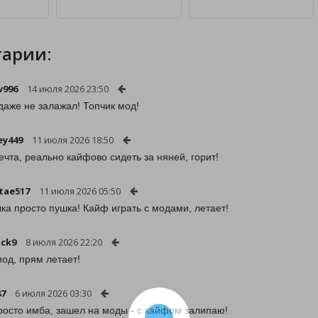
арии:
w996
14 июля 2026 23:50
даже не залажал! Топчик мод!
ey449
11 июля 2026 18:50
ечта, реально кайфово сидеть за няней, горит!
tae517
11 июля 2026 05:50
чка просто пушка! Кайф играть с модами, летает!
ck9
8 июля 2026 22:20
од, прям летает!
87
6 июля 2026 03:30
росто имба, зашел на моды - с кайфом залипаю!