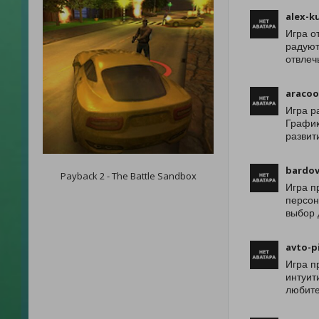
alex-k
Игра о
радуют
отвлеч
aracoo
Игра р
График
развит
bardov
Payback 2 - The Battle Sandbox
Игра п
персон
выбор 
avto-p
Игра п
интуит
любите