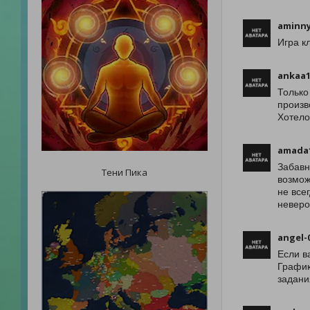
aminny
Игра к
ankaa
Только
произв
Хотело
amada
Забавн
Тени Пика
возмож
не все
неверо
angel-
Если в
График
задани