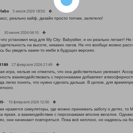
labs
5 июля 2026 18:50
ласс, реально кайф, дизайн просто топчик, залетело!
1
30 июня 2026 04:10
 что установил мод для My City: Babysitter, и он реально летает! Не
одительность на высоте, никаких лагов. На что вообще можно рас
сь бы увидеть какие-то имби в будущих версиях.
1189
27 февраля 2026 21:49
ая игра, нельзя не отметить, что она действительно увлекает. Асс
ность взаимодействовать с персонажами добавляет атмосферности
гда легко понять, что нужно сделать дальше. В целом, для времяпр
ятного.
05-
10 февраля 2026 12:00
ам нравятся симуляторы, где можно принимать заботу о детях, то My
а яркая, а взаимодействие с персонажами вполне веселое. Однак
ях, они начинают повторяться. Пока всё неплохо, но надеюсь на 