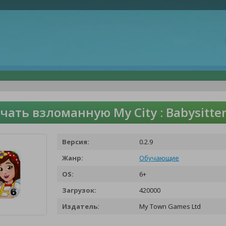
чать взломанную My City : Babysitt
Версия:
0.2.9
Жанр:
Обучающие
OS:
6+
Загрузок:
420000
Издатель:
My Town Games Ltd