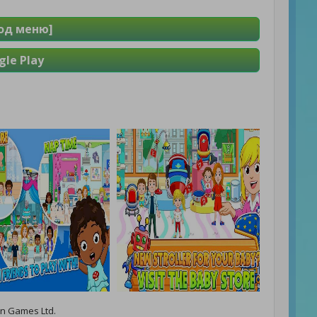
Мод меню]
le Play
n Games Ltd.