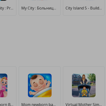
My Airport City : Pretend Town [Мод меню]
My City : Больница [Мод меню]
City Island 5 - Building Sim [Мод меню]
Mom & newborn Babysitter Game [Много монет]
Mom newborn babysitter care [Мод меню]
Virtual Mother Simulator:Single Mom Vs Babysitter [Без рекламы]