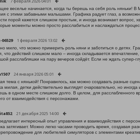
nik
7 февраля 2026 04:01
щее веселье начинается, когда ты берешь на себя роль няньки! В My
ия с этими забавными малышами. Графика радует глаз, а возможно
сти порой кажется слишком простым, и иногда возникает вопрос, х
торые моменты можно просто расслабиться и наслаждаться процес
k-06529
1 февраля 2026 13:02
но мило, что можно примерить роль няни и заботиться о детях. Гр
я, что действий слишком мало – иногда складывается впечатление, 
шой расслабляшки на пару вечеров сойдёт. Если не ждать супер-гл
1507
24 января 2026 05:01
ая тема с нянькой! Понравилось, как можно создавать разные сцена
а милая, детки действительно выглядят очаровательно, но иногда 
ешь в одном месте слишком долго. В целом, для расслабленного в
го от взаимодействия с персонажами.
ita852
21 декабря 2025 14:00
редлагает интересный опыт управления и взаимодействия с персон
ка затягивает. Можно легко часами проводить время, создавая раз
репровождение для любителей симуляторов с элементами креатив