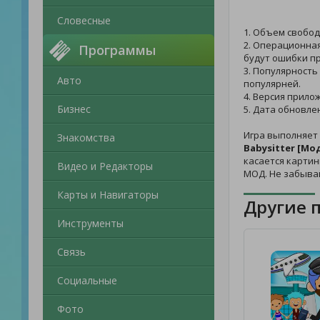
Словесные
1. Объем свобод
2. Операционная
Программы
будут ошибки пр
3. Популярность
Авто
популярней.
4. Версия прило
Бизнес
5. Дата обновле
Игра выполняет
Знакомства
Babysitter [Мо
касается картин
Видео и Редакторы
МОД. Не забыва
Карты и Навигаторы
Другие 
Инструменты
Связь
Социальные
Фото