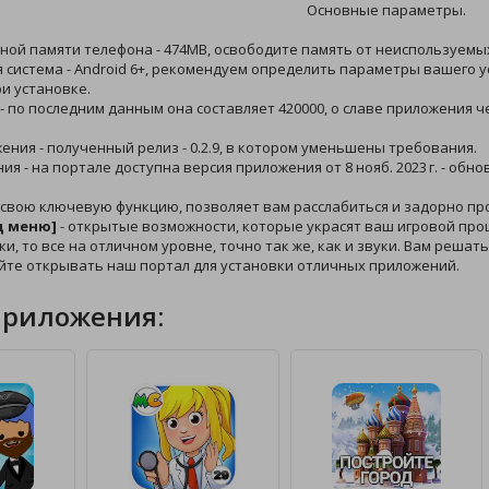
Основные параметры.
ной памяти телефона - 474MB, освободите память от неиспользуемых
 система - Android 6+, рекомендуем определить параметры вашего у
и установке.
 - по последним данным она составляет 420000, о славе приложения 
жения - полученный релиз - 0.2.9, в котором уменьшены требования.
ния - на портале доступна версия приложения от 8 нояб. 2023 г. - об
 свою ключевую функцию, позволяет вам расслабиться и задорно пр
д меню]
- открытые возможности, которые украсят ваш игровой проц
ки, то все на отличном уровне, точно так же, как и звуки. Вам реша
йте открывать наш портал для установки отличных приложений.
приложения: