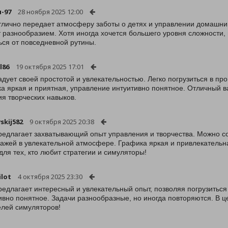
u-97
28 ноября 2025 12:00
тлично передает атмосферу заботы о детях и управлении домашни
 разнообразием. Хотя иногда хочется большего уровня сложности, 
ься от повседневной рутины.
l86
19 октября 2025 17:01
адует своей простотой и увлекательностью. Легко погрузиться в про
а яркая и приятная, управление интуитивно понятное. Отличный
ия творческих навыков.
skij582
9 октября 2025 20:38
редлагает захватывающий опыт управления и творчества. Можно со
ажей в увлекательной атмосфере. Графика яркая и привлекательна
для тех, кто любит стратегии и симуляторы!
ilot
4 октября 2025 23:30
редлагает интересный и увлекательный опыт, позволяя погрузиться
ивно понятное. Задачи разнообразные, но иногда повторяются. В
лей симуляторов!