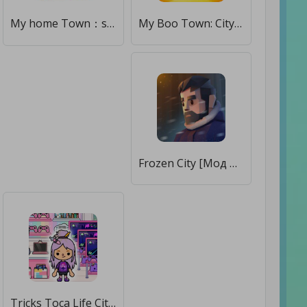
My home Town：super city [Мод меню]
My Boo Town: City Builder Game [Мод меню]
Frozen City [Мод меню]
Tricks Toca Life City World Town Tips [Мод меню]