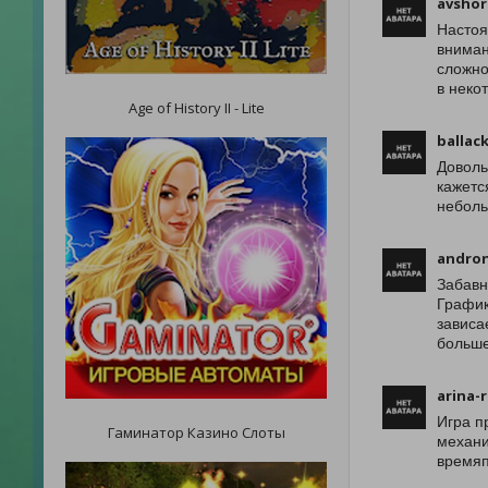
avshor
Настоя
вниман
сложно
в неко
Age of History II - Lite
ballac
Доволь
кажетс
неболь
andron
Забавн
График
зависа
больше
arina-r
Игра п
Гаминатор Казино Слоты
механи
времяп