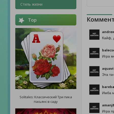
Стиль жизни
Коммент
Top
andre
Кайф, 
balecs
Игра м
aquavi
Эта та
bareba
Имба м
Solitales: Классический Три пика
пасьянс в саду
amanj
Игра п