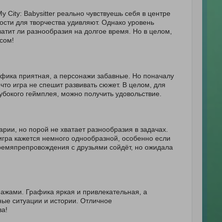
 City: Babysitter реально чувствуешь себя в центре
сти для творчества удивляют. Однако уровень
ватит ли разнообразия на долгое время. Но в целом,
сом!
афика приятная, а персонажи забавные. Но поначалу
что игра не спешит развивать сюжет. В целом, для
убокого геймплея, можно получить удовольствие.
рии, но порой не хватает разнообразия в задачах.
игра кажется немного однообразной, особенно если
ремяпрепровождения с друзьями сойдёт, но ожидала
ажами. Графика яркая и привлекательная, а
ные ситуации и истории. Отличное
а!