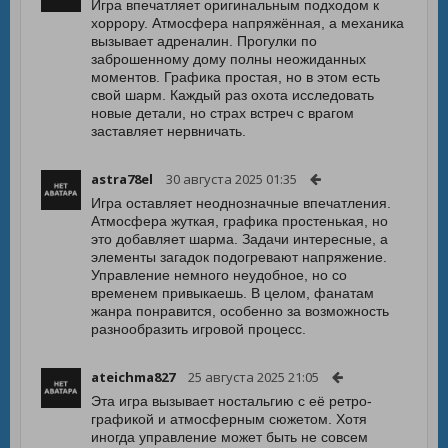
Игра впечатляет оригинальным подходом к
хоррору. Атмосфера напряжённая, а механика
вызывает адреналин. Прогулки по
заброшенному дому полны неожиданных
моментов. Графика простая, но в этом есть
свой шарм. Каждый раз охота исследовать
новые детали, но страх встреч с врагом
заставляет нервничать.
astra78el
30 августа 2025 01:35
Игра оставляет неоднозначные впечатления.
Атмосфера жуткая, графика простенькая, но
это добавляет шарма. Задачи интересные, а
элементы загадок подогревают напряжение.
Управление немного неудобное, но со
временем привыкаешь. В целом, фанатам
жанра понравится, особенно за возможность
разнообразить игровой процесс.
ateichma827
25 августа 2025 21:05
Эта игра вызывает ностальгию с её ретро-
графикой и атмосферным сюжетом. Хотя
иногда управление может быть не совсем