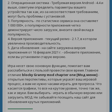
2. Операционная система - Требуемая версия Android - 4.4 и
выше, советуем определить параметры вашего
устройства так как, из-за несоответствия требованиям,
могут быть проблемы с установкой.
3. Популярность - по статистике сервиса она составляет
1 000 000+, о популярности приложения четко
демонстрирует число загрузок, внесите свой вклад в
популярность.
4. Версия приложения - текущий релиз - 2.1.7, в котором
увеличена производительность.
5. Дата обновления - на сайте загружена версия
приложения от 16 февраля 2021 г. - обновите приложение,
если вы установили старую версию.
Игра несет свою основную функцию, помогает вам
расслабиться и с пользой провести свое время. Главное
отличие
blocky Granny mod chapter one [Мод меню]
-
открытые перспективы, которые украсят ваш игровой
процесс, а вам не нужно часами играть для прогресса. Что
касается графики, то все на крутом уровне, точно так же,
как и звуки. Вам выбирать - играть в обычную версию или
загрузить МОД. Не забывайте посещать наш сайт для
обновления крутых приложений.