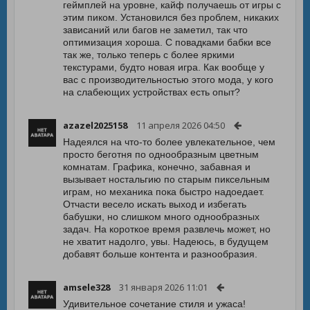
геймплей на уровне, кайф получаешь от игры с
этим пиком. Установился без проблем, никаких
зависаний или багов не заметил, так что
оптимизация хороша. С повадками бабки все
так же, только теперь с более яркими
текстурами, будто новая игра. Как вообще у
вас с производительностью этого мода, у кого
на слабеющих устройствах есть опыт?
azazel2025158
11 апреля 2026 04:50
Надеялся на что-то более увлекательное, чем
просто беготня по однообразным цветным
комнатам. Графика, конечно, забавная и
вызывает ностальгию по старым пиксельным
играм, но механика пока быстро надоедает.
Отчасти весело искать выход и избегать
бабушки, но слишком много однообразных
задач. На короткое время развлечь может, но
не хватит надолго, увы. Надеюсь, в будущем
добавят больше контента и разнообразия.
amsele328
31 января 2026 11:01
Удивительное сочетание стиля и ужаса!