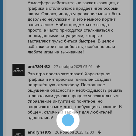
Атмосфера действительно захватывающая, а
графика в стиле блоков придаёт игре особый
шарм. Однако, иногда управление может быть
довольно неуклюжим, и это немного портит
впечатление. Найти предметы не всегда
просто, а часто приходится сталкиваться с
неожиданными ситуациями, которые
заставляют пульс биться быстрее. В целом,
всё-таки стоит попробовать, особенно если
любите игры на выживание!
ant7891432
27 ноября 2025 05:01
Эта игра просто затягивает! Характерная
графика и интересный геймплей создают
напряжённую атмосферу. Постоянное
ощущение опасности и необходимость решать
головоломки делают процесс увлекательным.
Управление интуитивно понятное, но
встречаются моменты, требующие ловкости. В
общем, отличный вариант для любителей
адреналина!
andryha975
26 ноября 2025 12:00