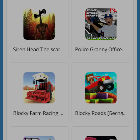
Siren Head The scary Granny Mod [Мод меню]
Police Granny Officer Mod : Best Horror Games 2020 [Много монет]
Blocky Farm Racing & Simulator - Тренажер фермы [Мод меню]
Blocky Roads [Бесплатные покупки]