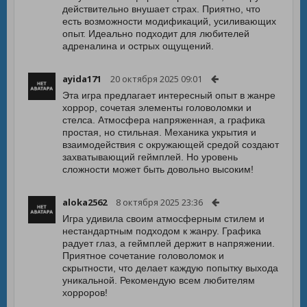
действительно внушает страх. Приятно, что
есть возможности модификаций, усиливающих
опыт. Идеально подходит для любителей
адреналина и острых ощущений.
ayida171
20 октября 2025 09:01
Эта игра предлагает интересный опыт в жанре
хоррор, сочетая элементы головоломки и
стелса. Атмосфера напряженная, а графика
простая, но стильная. Механика укрытия и
взаимодействия с окружающей средой создают
захватывающий геймплей. Но уровень
сложности может быть довольно высоким!
aloka2562
8 октября 2025 23:36
Игра удивила своим атмосферным стилем и
нестандартным подходом к жанру. Графика
радует глаз, а геймплей держит в напряжении.
Приятное сочетание головоломок и
скрытности, что делает каждую попытку выхода
уникальной. Рекомендую всем любителям
хорроров!