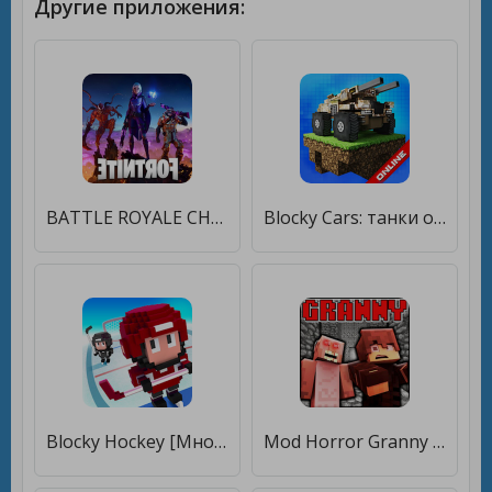
Другие приложения:
BATTLE ROYALE CHAPTER 2 SEASON 8 HD WALLPAPER [Без рекламы]
Blocky Cars: танки онлайн пвп [Бесплатные покупки]
Blocky Hockey [Много монет]
Mod Horror Granny Chapter Two [Много монет]