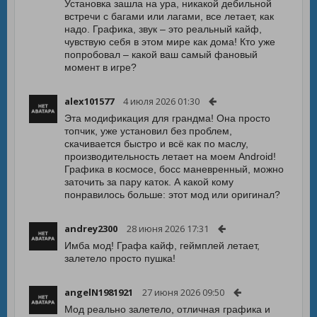
Установка зашла на ура, никакой дебильной
встречи с багами или лагами, все летает, как
надо. Графика, звук – это реальный кайф,
чувствую себя в этом мире как дома! Кто уже
попробовал – какой ваш самый фановый
момент в игре?
alex101577
4 июля 2026 01:30
Эта модификация для грандма! Она просто
топчик, уже установил без проблем,
скачивается быстро и всё как по маслу,
производительность летает на моем Android!
Графика в космосе, босс маневренный, можно
заточить за пару каток. А какой кому
понравилось больше: этот мод или оригинал?
andrey2300
28 июня 2026 17:31
Имба мод! Графа кайф, геймплей летает,
залетело просто пушка!
angelN1981921
27 июня 2026 09:50
Мод реально залетело, отличная графика и