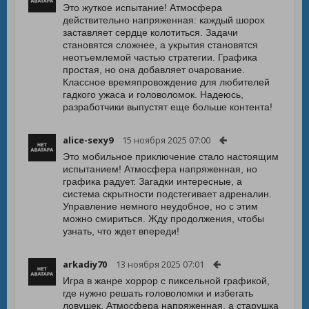
Это жуткое испытание! Атмосфера
действительно напряженная: каждый шорох
заставляет сердце колотиться. Задачи
становятся сложнее, а укрытия становятся
неотъемлемой частью стратегии. Графика
простая, но она добавляет очарование.
Классное времяпровождение для любителей
гадкого ужаса и головоломок. Надеюсь,
разработчики выпустят еще больше контента!
alice-sexy9
15 ноября 2025 07:00
Это мобильное приключение стало настоящим
испытанием! Атмосфера напряженная, но
графика радует. Загадки интересные, а
система скрытности подстегивает адреналин.
Управление немного неудобное, но с этим
можно смириться. Жду продолжения, чтобы
узнать, что ждет впереди!
arkadiy70
13 ноября 2025 07:01
Игра в жанре хоррор с пиксельной графикой,
где нужно решать головоломки и избегать
ловушек. Атмосфера напряженная, а старушка