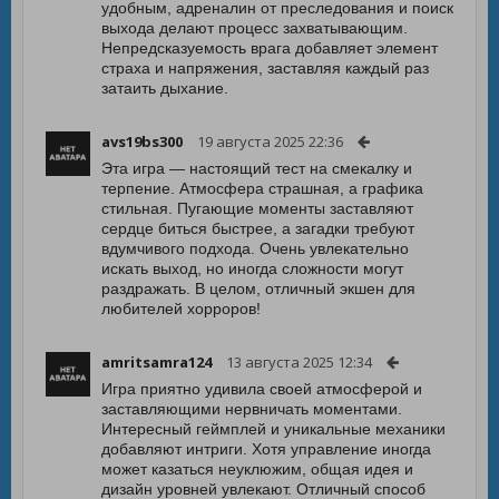
удобным, адреналин от преследования и поиск
выхода делают процесс захватывающим.
Непредсказуемость врага добавляет элемент
страха и напряжения, заставляя каждый раз
затаить дыхание.
avs19bs300
19 августа 2025 22:36
Эта игра — настоящий тест на смекалку и
терпение. Атмосфера страшная, а графика
стильная. Пугающие моменты заставляют
сердце биться быстрее, а загадки требуют
вдумчивого подхода. Очень увлекательно
искать выход, но иногда сложности могут
раздражать. В целом, отличный экшен для
любителей хорроров!
amritsamra124
13 августа 2025 12:34
Игра приятно удивила своей атмосферой и
заставляющими нервничать моментами.
Интересный геймплей и уникальные механики
добавляют интриги. Хотя управление иногда
может казаться неуклюжим, общая идея и
дизайн уровней увлекают. Отличный способ