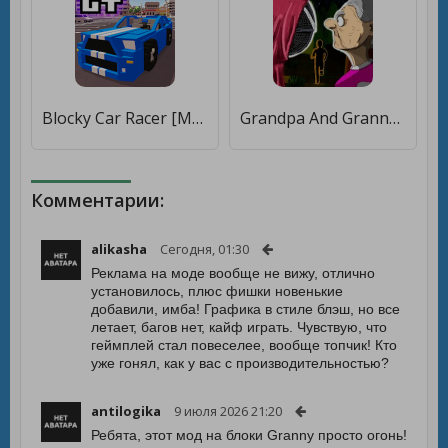
Blocky Car Racer [Много монет]
Grandpa And Granny Two Night Hunters [Мод меню]
Комментарии:
alikasha
Сегодня, 01:30
Реклама на моде вообще не вижу, отлично
установилось, плюс фишки новенькие
добавили, имба! Графика в стиле блэш, но все
летает, багов нет, кайф играть. Чувствую, что
геймплей стал повеселее, вообще топчик! Кто
уже гонял, как у вас с производительностью?
antilogika
9 июля 2026 21:20
Ребята, этот мод на блоки Granny просто огонь!