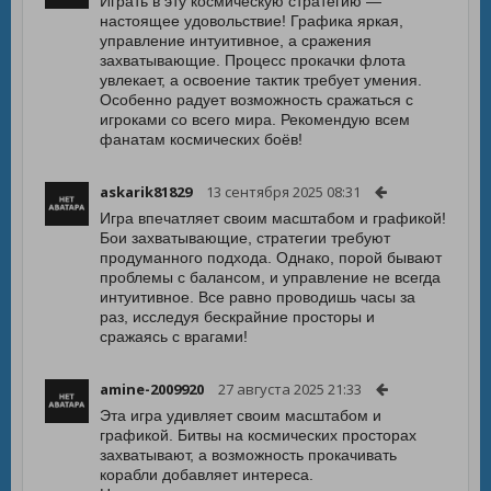
Играть в эту космическую стратегию —
настоящее удовольствие! Графика яркая,
управление интуитивное, а сражения
захватывающие. Процесс прокачки флота
увлекает, а освоение тактик требует умения.
Особенно радует возможность сражаться с
игроками со всего мира. Рекомендую всем
фанатам космических боёв!
askarik81829
13 сентября 2025 08:31
Игра впечатляет своим масштабом и графикой!
Бои захватывающие, стратегии требуют
продуманного подхода. Однако, порой бывают
проблемы с балансом, и управление не всегда
интуитивное. Все равно проводишь часы за
раз, исследуя бескрайние просторы и
сражаясь с врагами!
amine-2009920
27 августа 2025 21:33
Эта игра удивляет своим масштабом и
графикой. Битвы на космических просторах
захватывают, а возможность прокачивать
корабли добавляет интереса.