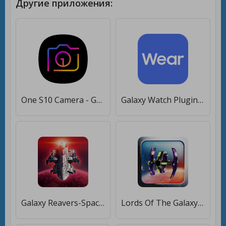
Другие приложения:
One S10 Camera - Galaxy S10 camera style [Unlocked]
Galaxy Watch Plugin [Полная версия]
Galaxy Reavers-Space RTS [Много денег]
Lords Of The Galaxy 3D - Build & Destroy [Много монет]