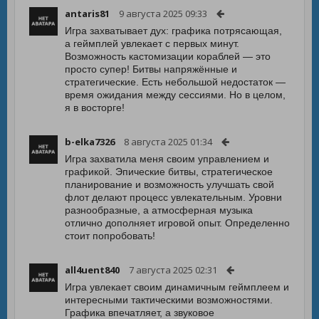
antaris81
9 августа 2025 09:33
Игра захватывает дух: графика потрясающая,
а геймплей увлекает с первых минут.
Возможность кастомизации кораблей — это
просто супер! Битвы напряжённые и
стратегические. Есть небольшой недостаток —
время ожидания между сессиями. Но в целом,
я в восторге!
b-elka7326
8 августа 2025 01:34
Игра захватила меня своим управлением и
графикой. Эпические битвы, стратегическое
планирование и возможность улучшать свой
флот делают процесс увлекательным. Уровни
разнообразные, а атмосферная музыка
отлично дополняет игровой опыт. Определенно
стоит попробовать!
all4uent840
7 августа 2025 02:31
Игра увлекает своим динамичным геймплеем и
интересными тактическими возможностями.
Графика впечатляет, а звуковое