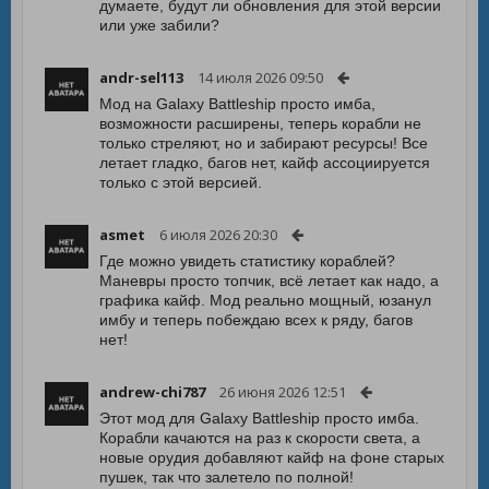
думаете, будут ли обновления для этой версии
или уже забили?
andr-sel113
14 июля 2026 09:50
Мод на Galaxy Battleship просто имба,
возможности расширены, теперь корабли не
только стреляют, но и забирают ресурсы! Все
летает гладко, багов нет, кайф ассоциируется
только с этой версией.
asmet
6 июля 2026 20:30
Где можно увидеть статистику кораблей?
Маневры просто топчик, всё летает как надо, а
графика кайф. Мод реально мощный, юзанул
имбу и теперь побеждаю всех к ряду, багов
нет!
andrew-chi787
26 июня 2026 12:51
Этот мод для Galaxy Battleship просто имба.
Корабли качаются на раз к скорости света, а
новые орудия добавляют кайф на фоне старых
пушек, так что залетело по полной!