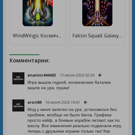
WindWings: Космический шутер, Galaxy Attack [Бесплатные покупки]
Falcon Squad: Galaxy Attack [Много монет]
Комментарии:
ananist444425
17 июля 2026 02:30
Игра вышла годной, космические баталии
зашли на ура, пушка!
aron89
16 июля 2026 10:41
Мод у меня залетел на ура, установился без
проблем, вообще не было багов. Графика
просто кайф, а боевые корабли летают, как по
маслу. Все изменения реально подкачали игру,
теперь с друзьями играем только так! Как