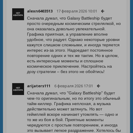
alexn6403513
17 февраля 2026 10:01
Сначала думал, что Galaxy Battleship будет
просто очередным космическим стрелялкой, но
она оказалась довольно увлекательной.
Графика приятная, а управление вполне
удобное, что радует. Однако некоторые уровни
кажутся слишком сложными, и иногда теряется
интерес из-за этого. Надоедает постоянное
повторение одних и тех же тактик. Но в целом,
есть интересные моменты и сплошное
космическое приключение. Настройтесь на
дозу стратегии – без этого не обойтись!
arijaters111
6 февраля 2026 17:01
Сначала думал, что "Galaxy Battleship" будет
чем-то оригинальным, но по итогу это обычный
тайм-киллер. Графика неплохая, а музыка
действительно может затянуть. Но вот
геймплей вскоре начинает утомлять — одно и
то же из боя в бой. Приятные моменты
чередуются с простым повторением, и иногда
это вызывает легкое раздражение. Хотелось бы