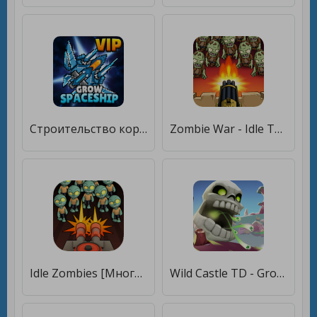
Строительство корабля VIP(Grow Spaceship) [Много денег]
Zombie War - Idle TD game [Бесплатные покупки]
Idle Zombies [Много денег]
Wild Castle TD - Grow Empire [Много денег]