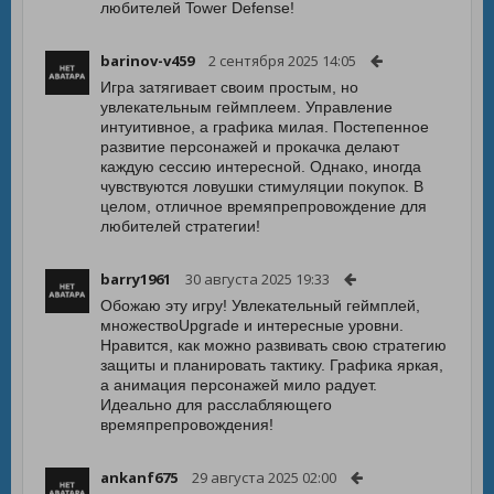
любителей Tower Defense!
barinov-v459
2 сентября 2025 14:05
Игра затягивает своим простым, но
увлекательным геймплеем. Управление
интуитивное, а графика милая. Постепенное
развитие персонажей и прокачка делают
каждую сессию интересной. Однако, иногда
чувствуются ловушки стимуляции покупок. В
целом, отличное времяпрепровождение для
любителей стратегии!
barry1961
30 августа 2025 19:33
Обожаю эту игру! Увлекательный геймплей,
множествоUpgrade и интересные уровни.
Нравится, как можно развивать свою стратегию
защиты и планировать тактику. Графика яркая,
а анимация персонажей мило радует.
Идеально для расслабляющего
времяпрепровождения!
ankanf675
29 августа 2025 02:00