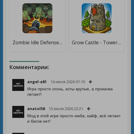
Zombie Idle Defense [Много монет]
Grow Castle - Tower Defense [Мод меню]
Комментарии:
angel-a81
14 июля 2026 01:10
Игра просто огонь, коты крутые, а прокачка
летает!
anatol58
13 июля 2026 22:21
Мод в этой игре просто имба, кайф, всё летает
и багов нет!