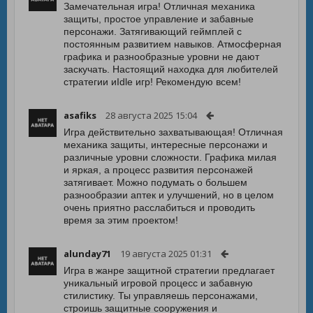
Замечательная игра! Отличная механика
защиты, простое управление и забавные
персонажи. Затягивающий геймплей с
постоянным развитием навыков. Атмосферная
графика и разнообразные уровни не дают
заскучать. Настоящий находка для любителей
стратегии иIdle игр! Рекомендую всем!
asafiks
28 августа 2025 15:04
Игра действительно захватывающая! Отличная
механика защиты, интересные персонажи и
различные уровни сложности. Графика милая
и яркая, а процесс развития персонажей
затягивает. Можно подумать о большем
разнообразии аптек и улучшений, но в целом
очень приятно расслабиться и проводить
время за этим проектом!
alunday71
19 августа 2025 01:31
Игра в жанре защитной стратегии предлагает
уникальный игровой процесс и забавную
стилистику. Ты управляешь персонажами,
строишь защитные сооружения и