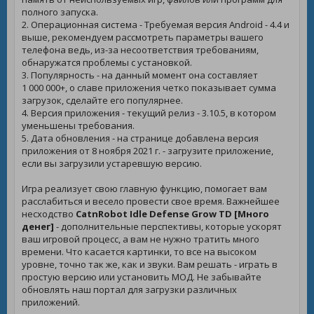
полного запуска.
2. Операционная система - Требуемая версия Android - 4.4 и
выше, рекомендуем рассмотреть параметры вашего
телефона ведь, из-за несоответствия требованиям,
обнаружатся проблемы с установкой.
3. Популярность - на данный момент она составляет
1 000 000+, о славе приложения четко показывает сумма
загрузок, сделайте его популярнее.
4. Версия приложения - текущий релиз - 3.10.5, в котором
уменьшены требования.
5. Дата обновления - на странице добавлена версия
приложения от 8 ноября 2021 г. - загрузите приложение,
если вы загрузили устаревшую версию.
Игра реализует свою главную функцию, помогает вам
расслабиться и весело провести свое время. Важнейшее
несходство
CatnRobot Idle Defense Grow TD [Много
денег]
- дополнительные перспективы, которые ускорят
ваш игровой процесс, а вам не нужно тратить много
времени. Что касается картинки, то все на высоком
уровне, точно так же, как и звуки. Вам решать - играть в
простую версию или установить МОД. Не забывайте
обновлять наш портал для загрузки различных
приложений.