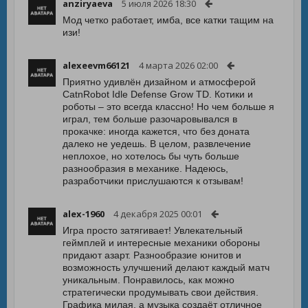
anziryaeva
5 июля 2026 18:30
Мод четко работает, имба, все катки тащим на
изи!
alexeevm66121
4 марта 2026 02:00
Приятно удивлён дизайном и атмосферой
CatnRobot Idle Defense Grow TD. Котики и
роботы – это всегда классно! Но чем больше я
играл, тем больше разочаровывался в
прокачке: иногда кажется, что без доната
далеко не уедешь. В целом, развлечение
неплохое, но хотелось бы чуть больше
разнообразия в механике. Надеюсь,
разработчики прислушаются к отзывам!
alex-1960
4 декабря 2025 00:01
Игра просто затягивает! Увлекательный
геймплей и интересные механики обороны
придают азарт. Разнообразие юнитов и
возможность улучшений делают каждый матч
уникальным. Понравилось, как можно
стратегически продумывать свои действия.
Графика милая, а музыка создаёт отличное