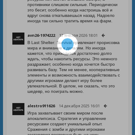
противники слишком сильные. Периодически
это бесит, особенно когда настроишь всё и
вдруг снова откатываешься назад. Надоело
иногда так сильно тратить время на фарм.
avn26-1974222
12 января 2026 18:01
В Last Shelter: Survival привлекает прорисовка
мира и внимание к деталям. Но иногда
кажется, что приходится достаточно долго
ждать, чтобы накопить ресурсы. Это немного
раздражает, особенно когда хочется быстро
развивать базу. Тем не менее, кооперативные
элементы и возможность взаимодействовать с
другими игроками делают игру более
увлекательной. В целом, не сказать, что это
шедевр, но поиграть можно.
alestro911626
14 декабря 2025 16:01
Игра захватывает своим миром после
апокалипсиса. Стратегия и управление
ресурсами создают уникальный опыт.
Сражения с зомби и другими игроками
заставляют постоянно быть на чеку.