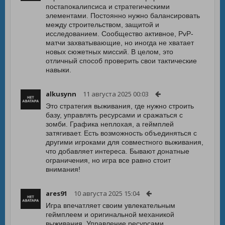
постапокалипсиса и стратегическими
элементами. Постоянно нужно балансировать
между строительством, защитой и
исследованием. Сообщество активное, PvP-
матчи захватывающие, но иногда не хватает
новых сюжетных миссий. В целом, это
отличный способ проверить свои тактические
навыки.
alkusynn
11 августа 2025 00:03
Это стратегия выживания, где нужно строить
базу, управлять ресурсами и сражаться с
зомби. Графика неплохая, а геймплей
затягивает. Есть возможность объединяться с
другими игроками для совместного выживания,
что добавляет интереса. Бывают донатные
ограничения, но игра все равно стоит
внимания!
ares91
10 августа 2025 15:04
Игра впечатляет своим увлекательным
геймплеем и оригинальной механикой
выживания. Управление ресурсами,