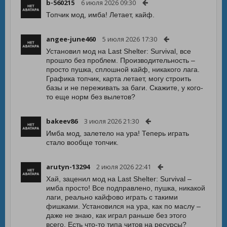
b-560215
6 июля 2026 09:30
Топчик мод, имба! Летает, кайф.
angee-june460
5 июля 2026 17:30
Установил мод на Last Shelter: Survival, все
прошло без проблем. Производительность –
просто пушка, сплошной кайф, никакого лага.
Графика топчик, карта летает, могу строить
базы и не переживать за баги. Скажите, у кого-
то еще норм без вылетов?
bakeev86
3 июля 2026 21:30
Имба мод, залетело на ура! Теперь играть
стало вообще топчик.
arutyn-13294
2 июля 2026 22:41
Хай, заценил мод на Last Shelter: Survival –
имба просто! Все подправлено, пушка, никакой
лаги, реально кайфово играть с такими
фишками. Установился на ура, как по маслу –
даже не знаю, как играл раньше без этого
всего. Есть что-то типа читов на ресурсы?