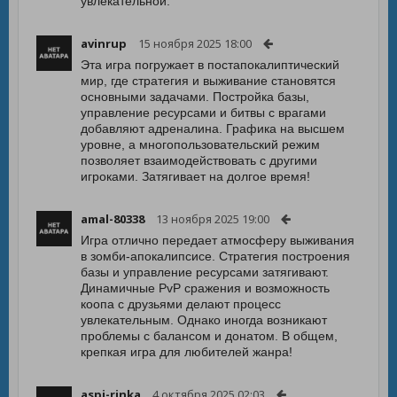
увлекательной.
avinrup
15 ноября 2025 18:00
Эта игра погружает в постапокалиптический
мир, где стратегия и выживание становятся
основными задачами. Постройка базы,
управление ресурсами и битвы с врагами
добавляют адреналина. Графика на высшем
уровне, а многопользовательский режим
позволяет взаимодействовать с другими
игроками. Затягивает на долгое время!
amal-80338
13 ноября 2025 19:00
Игра отлично передает атмосферу выживания
в зомби-апокалипсисе. Стратегия построения
базы и управление ресурсами затягивают.
Динамичные PvP сражения и возможность
коопа с друзьями делают процесс
увлекательным. Однако иногда возникают
проблемы с балансом и донатом. В общем,
крепкая игра для любителей жанра!
aspi-rinka
4 октября 2025 02:03