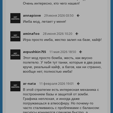
Очень интересно, кто чего нашел!
annapiove
29 июня 2026 03:50
Имба мод, летает у меня!
aminafoo
28 июня 2026 10:20
Игра просто имба, жестко залип на базе, кайф!
avpushkin755
11 мая 2026 18:50
Этот мод просто бомба, жесть, как вкусно
полетело. У тебя тут танки, которые в два раза
круче, реальный кайф, а багов, как ни странно,
вообще нет, полностью имба!
ar-nata
11 февраля 2026 19:01
В этой стратегии есть интересная механика с
построением базы и защитой от зомби.
Графика неплохая, и иногда даже
погружаешься в атмосферу. Но почему-то
часто сталкиваюсь с проблемами с балансом:
ресурсы кончаются слишком быстро, а