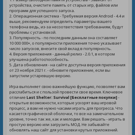
устройства, очистите память от старых игр, файлов или
программ для успешного запуска.
2. Операционная система - Требуемая версия Android - 4.4 и
выше, рекомендуем определить параметры вашего
телефона ведь, из-за несоответствия требованиям, будут
проблемы с установкой.
3. Популярность - по последним данным она составляет
10 000 000+, о популярности приложения точно указывает
число запусков, внесите свой вклад в популярность.
4. Версия приложения - данный релиз - 2.0.1, в котором
улучшена работоспособность.
5. Дата обновления - на сайте доступна версия приложения
от 23 ноября 2021 г. - обновите приложение, если вы
запустили устаревшую версию.
Игра выполняет свою важнейшую функцию, позволяет вам
расслабиться и с пользой провести свое время. Ключевое
отличие
Last Shelter: Survival [Бесплатные покупки]
-
открытые возможности, которые ускорят ваш игровой
процесс, а вам не нужно часами играть для прогресса. Что
касается графической оболочки, то все на замечательном
уровне, точно так же, как и мелодии. Вам решать - играть в
простую версию или загрузить МОД. Не забывайте
обновлять наш сайт для установки крутых приложений.