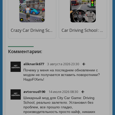
Crazy Car Driving School Games [Мод меню]
Car Driving School : Car Games [Мод меню]
Комментарии:
aliknarik677
3 августа 2026 23:30
Почему у меня на последнем обновлении с
модом не получается вставить поворотники?
НадоFIXить!
avtoroud190
14 июля 2026 08:30
Шикарный мод для City Car Game: Driving
School, реально залетело. Установил без
проблем, все прошло гладко,
производительность просто кайф, никаких