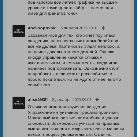
под капотом всё летает, графика на высшем
уровне и тачки просто кайф — настоящая
имба для фанатов гонок!
and-popov661
5 января 2026 19:01
Забавная игра для тех, кто хочет поучиться
вождению, но от реальных автомобилей она
всё же далека. Картинки выглядят неплохо, а
на улице довольно много деталей. Однако
иногда управление кажется слишком
чувствительным, и есть моменты, когда игра
начинает подтормаживать. Однозначно стоит
попробовать, если хотите расслабиться и
просто покататься, но не ждите от неё чего-то
серьёзного.
alise25381
8 декабря 2025 09:01
Отличная игра для изучения вождения!
Управление интуитивное, графика приятная.
Можно выбрать разные автомобили и уровни
сложности. Возможность учиться на практике,
выполнять задания и открывать новые машины
делает процесс увлекательным. Отлично