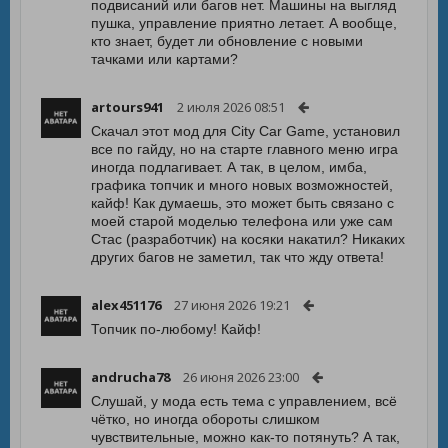
подвисаний или багов нет. Машины на выгляд
пушка, управление приятно летает. А вообще,
кто знает, будет ли обновление с новыми
тачками или картами?
artours941
2 июля 2026 08:51
Скачал этот мод для City Car Game, установил
все по гайду, но на старте главного меню игра
иногда подлагивает. А так, в целом, имба,
графика топчик и много новых возможностей,
кайф! Как думаешь, это может быть связано с
моей старой моделью телефона или уже сам
Стас (разработчик) на косяки накатил? Никаких
других багов не заметил, так что жду ответа!
alex451176
27 июня 2026 19:21
Топчик по-любому! Кайф!
andrucha78
26 июня 2026 23:00
Слушай, у мода есть тема с управлением, всё
чётко, но иногда обороты слишком
чувствительные, можно как-то потянуть? А так,