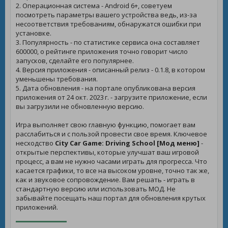
2. Операционная система - Android 6+, советуем
посмотреть параметры вашего устройства ведь, из-за
несоответствия требованиям, обнаружатся ошибки при
установке.
3. Популярность - по статистике сервиса она составляет
600000, о рейтинге приложения точно говорит число
запусков, сделайте его популярнее.
4. Версия приложения - описанный релиз - 0.1.8, в котором
уменьшены требования.
5. Дата обновления - на портале опубликована версия
приложения от 24 окт. 2023 г. - загрузите приложение, если
вы загрузили не обновленную версию.
Игра выполняет свою главную функцию, помогает вам
расслабиться и с пользой провести свое время. Ключевое
несходство
City Car Game: Driving School [Мод меню]
-
открытые перспективы, которые улучшат ваш игровой
процесс, а вам не нужно часами играть для прогресса. Что
касается графики, то все на высоком уровне, точно так же,
как и звуковое сопровождение. Вам решать - играть в
стандартную версию или использовать МОД. Не
забывайте посещать наш портал для обновления крутых
приложений.