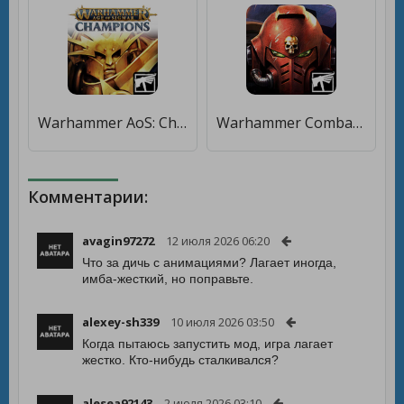
Warhammer AoS: Champions [Много денег]
Warhammer Combat Cards - 40K Edition [Много денег]
Комментарии:
avagin97272
12 июля 2026 06:20
Что за дичь с анимациями? Лагает иногда,
имба-жесткий, но поправьте.
alexey-sh339
10 июля 2026 03:50
Когда пытаюсь запустить мод, игра лагает
жестко. Кто-нибудь сталкивался?
alesea92143
2 июля 2026 03:10