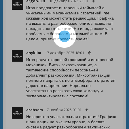
argon-001
18 декабря 2025 23:01
Игра предлагает интересный геймплей с
уникальными механиками и стратегией, где
каждый ход может стать решающим. Графика
на высоте, а разнообразие юнитов позволяет
находить новые тактики. Но иногда возникают
проблемы с балансом и матчмейкингом. В
целом, приятно провести время!
anyklim
17 декабря 2025 18:01
Игра радует хорошей графикой и интересной
механикой. Битвы захватывающие, а
тактические способности персонажей
добавляют разнообразия. Микротранзакции
немного напрягают, но атмосфера и стратегия
держат в напряжении. Нереально
увлекательно развивать свою команду и
экспериментировать с составом!
arabsem
7 ноября 2025 03:01
Невероятно увлекательная стратегия! Графика
и анимации на высшем уровне, а боевая
система радует разнообразием тактических