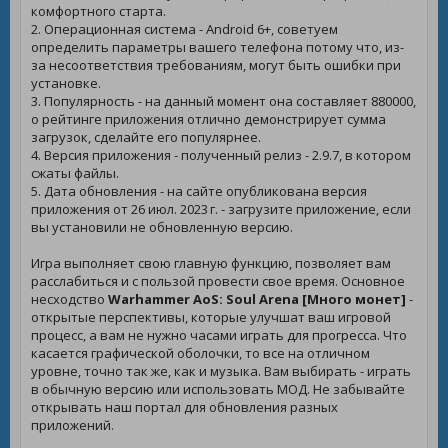
комфортного старта.
2. Операционная система - Android 6+, советуем
определить параметры вашего телефона потому что, из-
за несоответствия требованиям, могут быть ошибки при
установке.
3. Популярность - на данный момент она составляет 880000,
о рейтинге приложения отлично демонстрирует сумма
загрузок, сделайте его популярнее.
4. Версия приложения - полученный релиз - 2.9.7, в котором
сжаты файлы.
5. Дата обновления - на сайте опубликована версия
приложения от 26 июл. 2023 г. - загрузите приложение, если
вы установили не обновленную версию.
Игра выполняет свою главную функцию, позволяет вам
расслабиться и с пользой провести свое время. Основное
несходство
Warhammer AoS: Soul Arena [Много монет]
-
открытые перспективы, которые улучшат ваш игровой
процесс, а вам не нужно часами играть для прогресса. Что
касается графической оболочки, то все на отличном
уровне, точно так же, как и музыка. Вам выбирать - играть
в обычную версию или использовать МОД. Не забывайте
открывать наш портал для обновления разных
приложений.