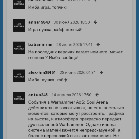
Имба игра, топчик!
anna19843
30 июня 2026 18:50
Игра пушка, кайф полный!
babaninrim
28 июня 2026 17:41
На последних версиях лагает немного, может
глянешь? Имба вообще!
alex-hm89151
28 июня 2026 01:31
Имба, пушка, кайф!
antua245
14 апреля 2026 17:50
События в Warhammer AoS: Soul Arena
действительно захватывают, но есть несколько
моментов, которые могут расстроить. Графика
на высоте, и атмосфера прекрасно передает
дух вселенной Warhammer. Однако иногда
система матчей кажется непредсказуемой, а
баланс персонажей вызывает сомнения. Не