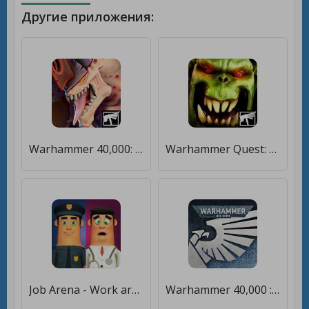
Другие приложения:
Warhammer 40,000: Tacticus [Мод меню]
Warhammer Quest: Silver Tower [Мод меню]
Job Arena - Work arena [Много монет]
Warhammer 40,000 : The App [Полная версия]