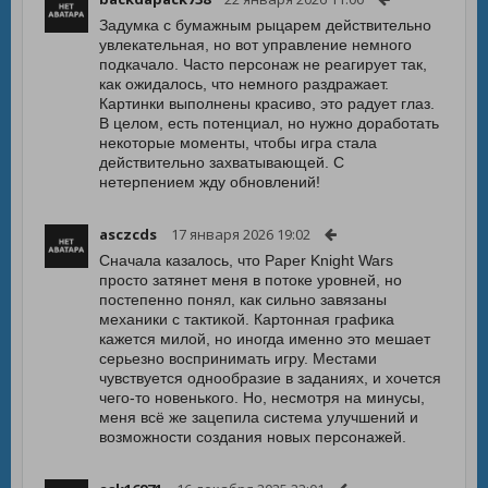
Задумка с бумажным рыцарем действительно
увлекательная, но вот управление немного
подкачало. Часто персонаж не реагирует так,
как ожидалось, что немного раздражает.
Картинки выполнены красиво, это радует глаз.
В целом, есть потенциал, но нужно доработать
некоторые моменты, чтобы игра стала
действительно захватывающей. С
нетерпением жду обновлений!
asczcds
17 января 2026 19:02
Сначала казалось, что Paper Knight Wars
просто затянет меня в потоке уровней, но
постепенно понял, как сильно завязаны
механики с тактикой. Картонная графика
кажется милой, но иногда именно это мешает
серьезно воспринимать игру. Местами
чувствуется однообразие в заданиях, и хочется
чего-то новенького. Но, несмотря на минусы,
меня всё же зацепила система улучшений и
возможности создания новых персонажей.