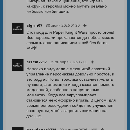
шикарная, такое ощущение, что играй и
кайфуй, с героями можно мутить реально
имбовые комбинации.
algrin07
30 июня 2026 01:30
Этот мод для Paper Knight Wars просто огонь!
Все персонажи прокачаются до небес, можно
сломать анпе написанием и всё без багов,
кайф!
artem7737
29 января 2026 17:00
Неплохо придумали с механикой сражений —
управление персонажем довольно простое, и
это радует. Но вот графика оставляет желать
лучшего, а анимация иногда кажется немного
медленной, особенно в напряженных
моментах. Когда всё вдруг замирает,
становится некомфортно играть. В целом, для
времяпрепровождения сойдет, но улучшения
явно нужны, чтобы зацепить внимание на
дольше.
backdapack738
22 января 2026 11:00