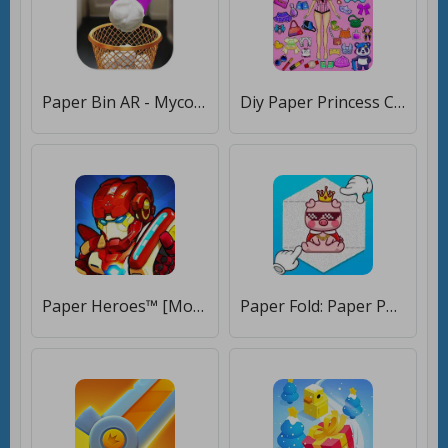
Paper Bin AR - Мусорное Ведро [Мод меню]
Diy Paper Princess Cute Dolls [Мод меню]
Paper Heroes™️ [Мод меню]
Paper Fold: Paper Puzzle 3D [Бесплатные покупки]