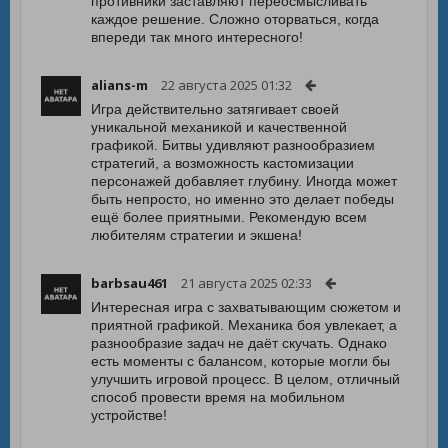
противники заставляют переосмысливать
каждое решение. Сложно оторваться, когда
впереди так много интересного!
alians-m
22 августа 2025 01:32
Игра действительно затягивает своей
уникальной механикой и качественной
графикой. Битвы удивляют разнообразием
стратегий, а возможность кастомизации
персонажей добавляет глубину. Иногда может
быть непросто, но именно это делает победы
ещё более приятными. Рекомендую всем
любителям стратегии и экшена!
barbsau461
21 августа 2025 02:33
Интересная игра с захватывающим сюжетом и
приятной графикой. Механика боя увлекает, а
разнообразие задач не даёт скучать. Однако
есть моменты с балансом, которые могли бы
улучшить игровой процесс. В целом, отличный
способ провести время на мобильном
устройстве!