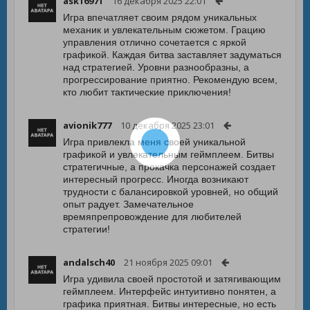
ask16971
16 декабря 2025 22:01
Игра впечатляет своим рядом уникальных
механик и увлекательным сюжетом. Грацию
управления отлично сочетается с яркой
графикой. Каждая битва заставляет задуматься
над стратегией. Уровни разнообразны, а
прогрессирование приятно. Рекомендую всем,
кто любит тактические приключения!
avionik777
10 декабря 2025 23:01
Игра привлекла меня своей уникальной
графикой и увлекательным геймплеем. Битвы
стратегичные, а прокачка персонажей создает
интересный прогресс. Иногда возникают
трудности с балансировкой уровней, но общий
опыт радует. Замечательное
времяпрепровождение для любителей
стратегии!
andalsch40
21 ноября 2025 09:01
Игра удивила своей простотой и затягивающим
геймплеем. Интерфейс интуитивно понятен, а
графика приятная. Битвы интересные, но есть