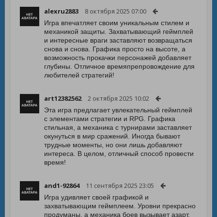
alexru2883
8 октября 2025 07:00
Игра впечатляет своим уникальным стилем и
механикой защиты. Захватывающий геймплей
и интересные враги заставляют возвращаться
снова и снова. Графика просто на высоте, а
возможность прокачки персонажей добавляет
глубины. Отличное времяпрепровождение для
любителей стратегий!
art12382562
2 октября 2025 10:02
Эта игра предлагает увлекательный геймплей
с элементами стратегии и RPG. Графика
стильная, а механика с турнирами заставляет
окунуться в мир сражений. Иногда бывают
трудные моменты, но они лишь добавляют
интереса. В целом, отличный способ провести
время!
and1-92864
11 сентября 2025 23:05
Игра удивляет своей графикой и
захватывающим геймплеем. Уровни прекрасно
продуманы, а механика боев вызывает азарт.