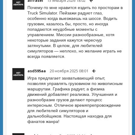
alfrasel
15 января 2026 18:02
Почему-то мне нравится ездить по просторам в
Truck Simulator. Пейзажи радуют глаз,
особенно когда выезжаешь на шоссе. Водить
грузовик, казалось бы, просто, но иногда
попадаются неудобные моменты с
управлением. Миссии разнообразные, хотя
некоторые задания кажутся чересчур
затянутыми. В целом, для любителей
симуляторов — неплохо, но желание играть не
всегда появляется.
asd595aa
20 ноября 2025 08:01
Игра предлагает захватывающий опыт,
позволяя управлять грузовиком по живописным
маршрутам. Графика радует, а физика
движений добавляет реализма. Улучшения и
разнообразие грузов делают процесс
интересным. Отличное времяпрепровождение
для любителей симуляторов и
дальнобойщиков. Настоящая находка для
фанатов жанра!