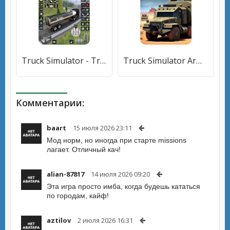
Truck Simulator - Truck Games [Много монет]
Truck Simulator Army Games 3D [Много денег]
Комментарии:
baart
15 июля 2026 23:11
Мод норм, но иногда при старте missions
лагает. Отличный кач!
alian-87817
14 июля 2026 09:20
Эта игра просто имба, когда будешь кататься
по городам, кайф!
aztilov
2 июля 2026 16:31