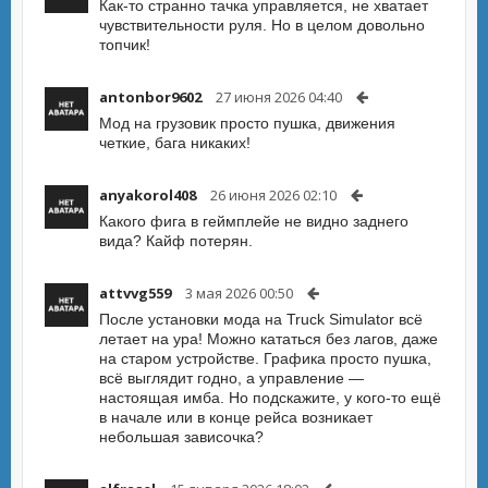
Как-то странно тачка управляется, не хватает
чувствительности руля. Но в целом довольно
топчик!
antonbor9602
27 июня 2026 04:40
Мод на грузовик просто пушка, движения
четкие, бага никаких!
anyakorol408
26 июня 2026 02:10
Какого фига в геймплейе не видно заднего
вида? Кайф потерян.
attvvg559
3 мая 2026 00:50
После установки мода на Truck Simulator всё
летает на ура! Можно кататься без лагов, даже
на старом устройстве. Графика просто пушка,
всё выглядит годно, а управление —
настоящая имба. Но подскажите, у кого-то ещё
в начале или в конце рейса возникает
небольшая зависочка?