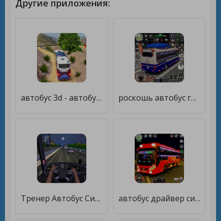
Другие приложения:
автобус 3d - автобусные игры [Много денег]
роскошь автобус город Водитель [Мод меню]
Тренер Автобус Симулятор Игра [Много монет]
автобус драйвер симулятор игра [Много денег]