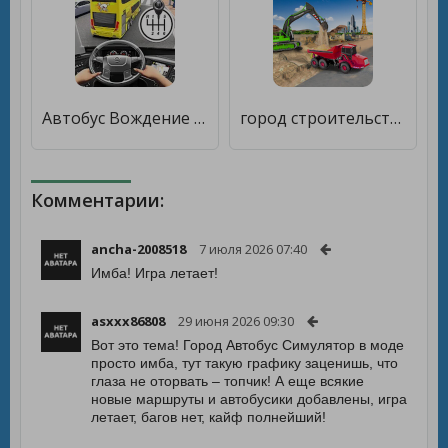
Автобус Вождение Школа Игры 3D [Мод меню]
город строительство симулятор [Много денег]
Комментарии:
ancha-2008518
7 июля 2026 07:40
Имба! Игра летает!
asxxx86808
29 июня 2026 09:30
Вот это тема! Город Автобус Симулятор в моде
просто имба, тут такую графику заценишь, что
глаза не оторвать – топчик! А еще всякие
новые маршруты и автобусики добавлены, игра
летает, багов нет, кайф полнейший!