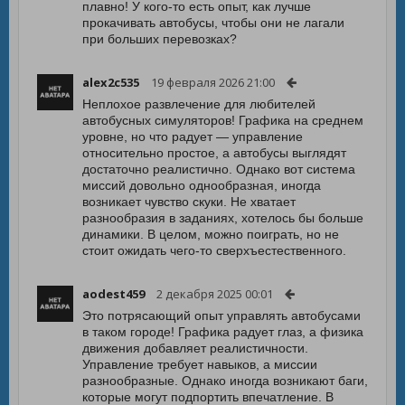
плавно! У кого-то есть опыт, как лучше
прокачивать автобусы, чтобы они не лагали
при больших перевозках?
alex2c535
19 февраля 2026 21:00
Неплохое развлечение для любителей
автобусных симуляторов! Графика на среднем
уровне, но что радует — управление
относительно простое, а автобусы выглядят
достаточно реалистично. Однако вот система
миссий довольно однообразная, иногда
возникает чувство скуки. Не хватает
разнообразия в заданиях, хотелось бы больше
динамики. В целом, можно поиграть, но не
стоит ожидать чего-то сверхъестественного.
aodest459
2 декабря 2025 00:01
Это потрясающий опыт управлять автобусами
в таком городе! Графика радует глаз, а физика
движения добавляет реалистичности.
Управление требует навыков, а миссии
разнообразные. Однако иногда возникают баги,
которые могут подпортить впечатление. В