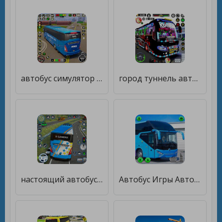
автобус симулятор вождения [Много монет]
город туннель автобус вождение [Бесплатные покупки]
настоящий автобус симулятор иг [Много денег]
Автобус Игры Автобус Вождение [Мод меню]