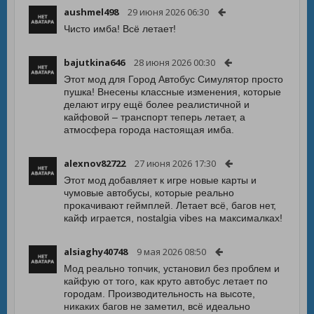
aushmel498
29 июня 2026 06:30
Чисто имба! Всё летает!
bajutkina646
28 июня 2026 00:30
Этот мод для Город Автобус Симулятор просто
пушка! Внесены классные изменения, которые
делают игру ещё более реалистичной и
кайфовой – транспорт теперь летает, а
атмосфера города настоящая имба.
alexnov82722
27 июня 2026 17:30
Этот мод добавляет к игре новые карты и
чумовые автобусы, которые реально
прокачивают геймплей. Летает всё, багов нет,
кайф играется, nostalgia vibes на максималках!
alsiaghy40748
9 мая 2026 08:50
Мод реально топчик, установил без проблем и
кайфую от того, как круто автобус летает по
городам. Производительность на высоте,
никаких багов не заметил, всё идеально