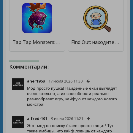
Tap Tap Monsters: Эволюция [Бесплатные покупки]
Find Out: находите спрятанное! [Бесплатные покупки]
Комментарии:
aner1968
17 июля 2026 11:30
Мод просто пушка! Найденные ёкаи выглядят
очень стильно, а их способности реально
разнообразят игру, кайфую от каждого нового
монстра!
alfred-101
9 июля 2026 11:21
Этот мод по поиску ёкаев просто тащит! Тут
такие имбицы, что кайф ловишь от каждого