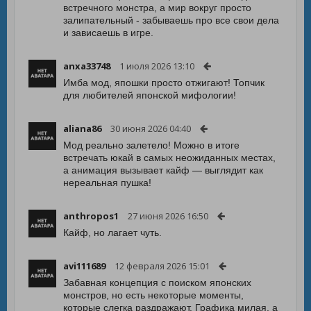
встречного монстра, а мир вокруг просто
залипательный - забываешь про все свои дела
и зависаешь в игре.
anxa33748
1 июля 2026 13:10
Имба мод, япошки просто отжигают! Топчик
для любителей японской мифологии!
aliana86
30 июня 2026 04:40
Мод реально залетело! Можно в итоге
встречать юкай в самых неожиданных местах,
а анимация вызывает кайф — выглядит как
нереальная пушка!
anthropos1
27 июня 2026 16:50
Кайф, но лагает чуть.
avi111689
12 февраля 2026 15:01
Забавная концепция с поиском японских
монстров, но есть некоторые моменты,
которые слегка раздражают. Графика милая, а