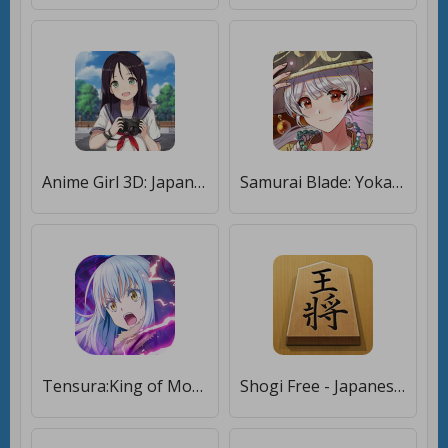
Anime Girl 3D: Japanese High School Life Simulator [Полная версия]
Samurai Blade: Yokai Hunting [Мод меню]
Tensura:King of Monsters [Бесплатные покупки]
Shogi Free - Japanese Chess [Мод меню]