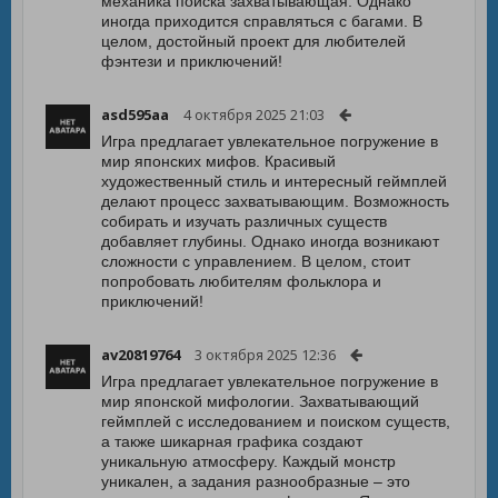
механика поиска захватывающая. Однако
иногда приходится справляться с багами. В
целом, достойный проект для любителей
фэнтези и приключений!
asd595aa
4 октября 2025 21:03
Игра предлагает увлекательное погружение в
мир японских мифов. Красивый
художественный стиль и интересный геймплей
делают процесс захватывающим. Возможность
собирать и изучать различных существ
добавляет глубины. Однако иногда возникают
сложности с управлением. В целом, стоит
попробовать любителям фольклора и
приключений!
av20819764
3 октября 2025 12:36
Игра предлагает увлекательное погружение в
мир японской мифологии. Захватывающий
геймплей с исследованием и поиском существ,
а также шикарная графика создают
уникальную атмосферу. Каждый монстр
уникален, а задания разнообразные – это