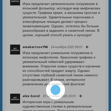
Игра предлагает увлекательное погружение в
японский фольклор, исследуя мир мифических
существ. Графика яркая, а механика простая и
увлекательная. Удивительные персонажи и
атмосферные локации делают процесс
захватывающим. Однако, хотелось бы больше
разнообразия в заданиях и сюжетной линии. В
целом, хороший способ узнать о культуре!
amakartsov796
24 ноября 2025 09:01
Игра предлагает уникальное погружение в
японскую мифологию. Красочная графика и
увлекательный геймплей удерживают
внимание. Открытие новых существ и изучение
их способностей придает азарту. Однако
отсутствие глубокой сюжетной линии немного
разочаровывает. В целом, интересное
развлечение для любителей фэнтези!
alex-bond
25 октября 2025 20:01
Интересная игра с уникальным
художественным стилем и увлекательным
игровым процессом. Погружает в японскую