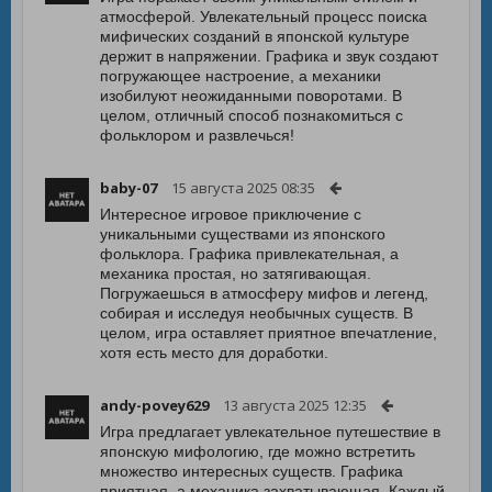
атмосферой. Увлекательный процесс поиска
мифических созданий в японской культуре
держит в напряжении. Графика и звук создают
погружающее настроение, а механики
изобилуют неожиданными поворотами. В
целом, отличный способ познакомиться с
фольклором и развлечься!
baby-07
15 августа 2025 08:35
Интересное игровое приключение с
уникальными существами из японского
фольклора. Графика привлекательная, а
механика простая, но затягивающая.
Погружаешься в атмосферу мифов и легенд,
собирая и исследуя необычных существ. В
целом, игра оставляет приятное впечатление,
хотя есть место для доработки.
andy-povey629
13 августа 2025 12:35
Игра предлагает увлекательное путешествие в
японскую мифологию, где можно встретить
множество интересных существ. Графика
приятная, а механика захватывающая. Каждый