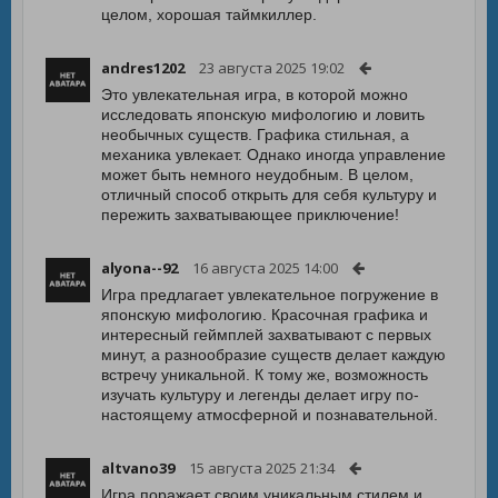
целом, хорошая таймкиллер.
andres1202
23 августа 2025 19:02
Это увлекательная игра, в которой можно
исследовать японскую мифологию и ловить
необычных существ. Графика стильная, а
механика увлекает. Однако иногда управление
может быть немного неудобным. В целом,
отличный способ открыть для себя культуру и
пережить захватывающее приключение!
alyona--92
16 августа 2025 14:00
Игра предлагает увлекательное погружение в
японскую мифологию. Красочная графика и
интересный геймплей захватывают с первых
минут, а разнообразие существ делает каждую
встречу уникальной. К тому же, возможность
изучать культуру и легенды делает игру по-
настоящему атмосферной и познавательной.
altvano39
15 августа 2025 21:34
Игра поражает своим уникальным стилем и