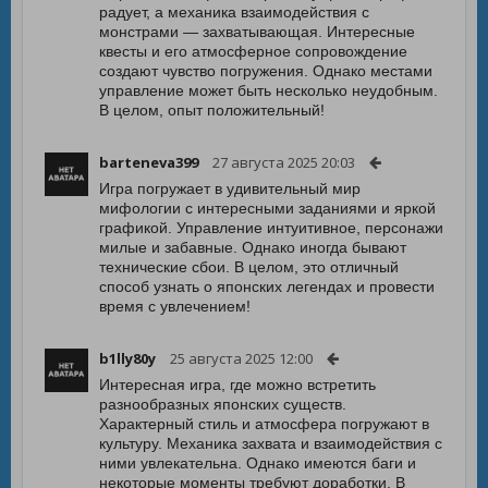
радует, а механика взаимодействия с
монстрами — захватывающая. Интересные
квесты и его атмосферное сопровождение
создают чувство погружения. Однако местами
управление может быть несколько неудобным.
В целом, опыт положительный!
barteneva399
27 августа 2025 20:03
Игра погружает в удивительный мир
мифологии с интересными заданиями и яркой
графикой. Управление интуитивное, персонажи
милые и забавные. Однако иногда бывают
технические сбои. В целом, это отличный
способ узнать о японских легендах и провести
время с увлечением!
b1lly80y
25 августа 2025 12:00
Интересная игра, где можно встретить
разнообразных японских существ.
Характерный стиль и атмосфера погружают в
культуру. Механика захвата и взаимодействия с
ними увлекательна. Однако имеются баги и
некоторые моменты требуют доработки. В