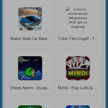
Water Slide Car Race games [Мод меню]
Trảm Tiên Quyết - Tru Tiên 5.0 [Мод меню]
Sheep Aliens - Escape [Мод меню]
Mindi - Play Ludo & More Games [Мод меню]