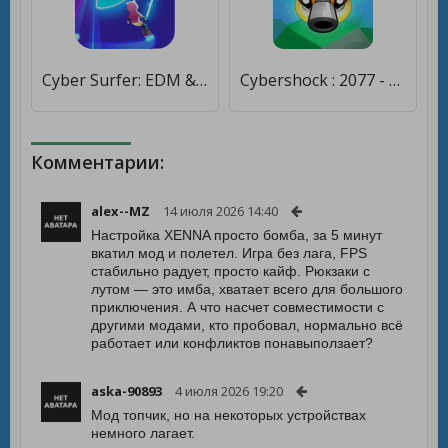
Cyber Surfer: EDM & Skateboard [Мод меню]
Cybershock : 2077 - TD Idle & Merge - Age of Cyber [Бесплатные покупки]
Комментарии:
alex--MZ
14 июля 2026 14:40
Настройка XENNA просто бомба, за 5 минут
вкатил мод и полетел. Игра без лага, FPS
стабильно радует, просто кайф. Рюкзаки с
лутом — это имба, хватает всего для большого
приключения. А что насчет совместимости с
другими модами, кто пробовал, нормально всё
работает или конфликтов понавыползает?
aska-90893
4 июля 2026 19:20
Мод топчик, но на некоторых устройствах
немного лагает.