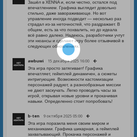
Зашёл в XENNA и, если честно, остался под
впечатлением. Графика выглядит довольно
стильно, даже завораживающе. Но вот
управление иногда подводит — несколько раз
страдал из-за неточностей, что раздражает. В
общем, есть за что похвалить, но до идеала
всё равно далеко. Надеюсь, разработчики учтут
эти нюансы и сделают игру более отзывчивой в
следующих обновлениях.
awbuwi
15 декабря 2025 16:00
Эта игра просто затягивает! Графика
впечатляет, геймплей динамичен, а сюжеты
интригующие. Возможности кастомизации
персонажей радуют, а разнообразные миссии
не дают заскучать. Легко проводить часы за
игрой, открывая новые уровни и прокачивая
навыки. Определенно стоит попробовать!
b-ten
9 октября 2025 05:00
Эта игра поразила меня своим миром и
механиками. Графика шикарная, а геймплей
захватывающий. Прокачка персонажей и