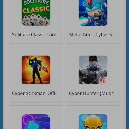
Solitaire Classic:Card Game [Мод меню]
Metal Gun - Cyber Soldier [Бесплатные покупки]
Cyber Stickman: Offline Game [Мод меню]
Cyber Hunter [Много монет]