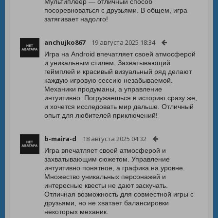
Мультиплеер — отличный способ
посоревноваться с друзьями. В общем, игра
затягивает надолго!
anchujko867
19 августа 2025 18:34
Игра на Android впечатляет своей атмосферой
и уникальным стилем. Захватывающий
геймплей и красивый визуальный ряд делают
каждую игровую сессию незабываемой.
Механики продуманы, а управление
интуитивно. Погружаешься в историю сразу же,
и хочется исследовать мир дальше. Отличный
опыт для любителей приключений!
b-maira-d
18 августа 2025 04:32
Игра впечатляет своей атмосферой и
захватывающим сюжетом. Управление
интуитивно понятное, а графика на уровне.
Множество уникальных персонажей и
интересные квесты не дают заскучать.
Отличная возможность для совместной игры с
друзьями, но не хватает балансировки
некоторых механик.