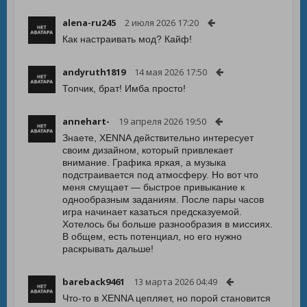
alena-ru245
2 июля 2026 17:20
Как настраивать мод? Кайф!
andyruth1819
14 мая 2026 17:50
Топчик, брат! Имба просто!
annehart-
19 апреля 2026 19:50
Знаете, XENNA действительно интересует
своим дизайном, который привлекает
внимание. Графика яркая, а музыка
подстраивается под атмосферу. Но вот что
меня смущает — быстрое привыкание к
однообразным заданиям. После пары часов
игра начинает казаться предсказуемой.
Хотелось бы больше разнообразия в миссиях.
В общем, есть потенциал, но его нужно
раскрывать дальше!
bareback9461
13 марта 2026 04:49
Что-то в XENNA цепляет, но порой становится