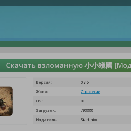
Скачать взломанную 小小蟻國 [Мод
Версия:
0.3.6
Жанр:
Стратегии
OS:
8+
Загрузок:
790000
Издатель:
StarUnion