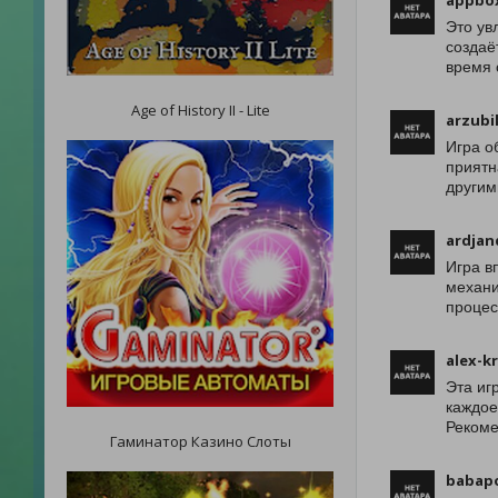
appbo
Это ув
создаё
время 
Age of History II - Lite
arzubi
Игра о
приятн
другим
ardjan
Игра в
механи
процес
alex-k
Эта иг
каждое
Рекоме
Гаминатор Казино Слоты
babap