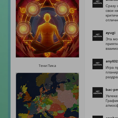
Сразу 
свои н
критич
отличн
ayugi
Эта мо
приятн
взаимо
any032
Тени Пика
Игра п
планир
раздра
bac-p
Увлека
График
атмосф