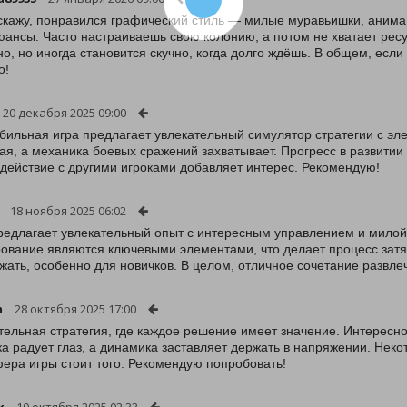
скажу, понравился графический стиль — милые муравьишки, анимац
юансы. Часто настраиваешь свою колонию, а потом не хватает ресу
но, но иногда становится скучно, когда долго ждёшь. В общем, есл
о!
20 декабря 2025 09:00
бильная игра предлагает увлекательный симулятор стратегии с эл
ая, а механика боевых сражений захватывает. Прогресс в развитии
действие с другими игроками добавляет интерес. Рекомендую!
18 ноября 2025 06:02
редлагает увлекательный опыт с интересным управлением и милой
ование являются ключевыми элементами, что делает процесс зат
жать, особенно для новичков. В целом, отличное сочетание развле
m
28 октября 2025 17:00
тельная стратегия, где каждое решение имеет значение. Интересно
а радует глаз, а динамика заставляет держать в напряжении. Нек
ера игры стоит того. Рекомендую попробовать!