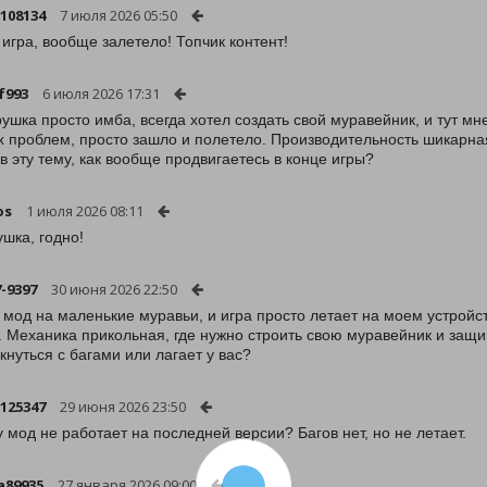
108134
7 июля 2026 05:50
 игра, вообще залетело! Топчик контент!
f993
6 июля 2026 17:31
рушка просто имба, всегда хотел создать свой муравейник, и тут мн
х проблем, просто зашло и полетело. Производительность шикарная,
 в эту тему, как вообще продвигаетесь в конце игры?
os
1 июля 2026 08:11
ушка, годно!
-9397
30 июня 2026 22:50
 мод на маленькие муравьи, и игра просто летает на моем устройст
. Механика прикольная, где нужно строить свою муравейник и защищ
лкнуться с багами или лагает у вас?
125347
29 июня 2026 23:50
 мод не работает на последней версии? Багов нет, но не летает.
a89935
27 января 2026 09:00