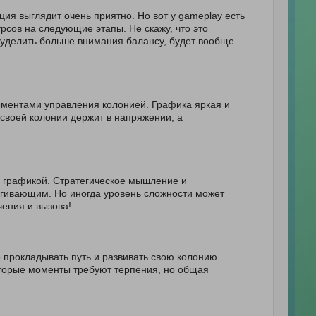
ия выглядит очень приятно. Но вот у gameplay есть
рсов на следующие этапы. Не скажу, что это
и уделить больше внимания балансу, будет вообще
ементами управления колонией. Графика яркая и
 своей колонии держит в напряжении, а
 графикой. Стратегическое мышление и
ягивающим. Но иногда уровень сложности может
чения и вызова!
 прокладывать путь и развивать свою колонию.
оторые моменты требуют терпения, но общая