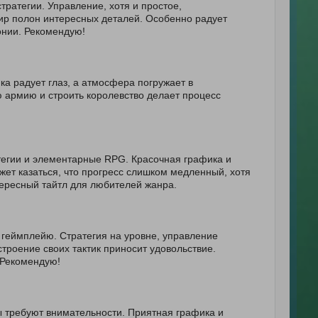
ратегии. Управление, хотя и простое,
ир полон интересных деталей. Особенно радует
онии. Рекомендую!
а радует глаз, а атмосфера погружает в
 армию и строить королевство делает процесс
тегии и элементарные RPG. Красочная графика и
ет казаться, что прогресс слишком медленный, хотя
тересный тайтл для любителей жанра.
 геймплейю. Стратегия на уровне, управление
троение своих тактик приносит удовольствие.
 Рекомендую!
ы требуют внимательности. Приятная графика и