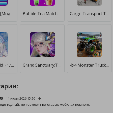
Trivia Crush [Мод меню]
Bubble Tea Match Puzzle [Мод меню]
Cargo Transport Truck Driving [Мод меню]
World II World（ワールド・ツー・ワールド） [Мод меню]
Grand Sanctuary:Troth of Angel [Мод меню]
4x4 Monster Truck Racing Games [Мод меню]
арии:
75
11 июля 2026 15:50
оде годный, но тормозит на старых мобилах немного.