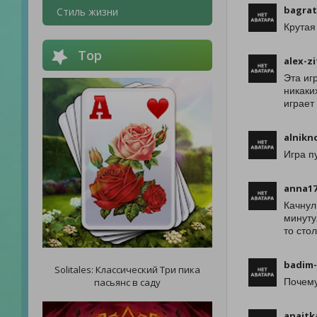
bagrat
Стиль жизни
Крутая
Top
alex-zi
Эта иг
никаки
играет
alnikn
Игра п
anna17
Качнул
минуту
то сто
badim-
Solitales: Классический Три пика
пасьянс в саду
Почему
anaitk