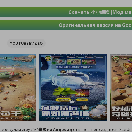
Скачать 小小蟻國 [Мод ме
Оригинальная версия на Goog
YOUTUBE ВИДЕО
ре обсудим игру
小小蟻國 на Андроид
от известного издателя StarUn