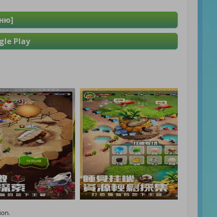
ню]
le Play
ion.