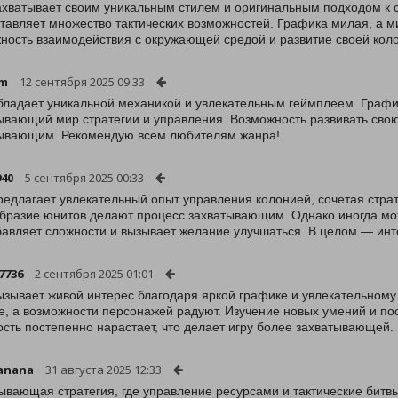
ахватывает своим уникальным стилем и оригинальным подходом к ст
тавляет множество тактических возможностей. Графика милая, а м
ность взаимодействия с окружающей средой и развитие своей кол
rm
12 сентября 2025 09:33
бладает уникальной механикой и увлекательным геймплеем. График
ывающий мир стратегии и управления. Возможность развивать свою
ывающим. Рекомендую всем любителям жанра!
940
5 сентября 2025 00:33
редлагает увлекательный опыт управления колонией, сочетая стра
бразие юнитов делают процесс захватывающим. Однако иногда мож
бавляет сложности и вызывает желание улучшаться. В целом — ин
7736
2 сентября 2025 01:01
ызывает живой интерес благодаря яркой графике и увлекательному
е, а возможности персонажей радуют. Изучение новых умений и пос
сть постепенно нарастает, что делает игру более захватывающей.
anana
31 августа 2025 12:33
ывающая стратегия, где управление ресурсами и тактические битв