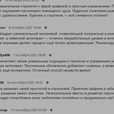
x
10 октября 2025 02:33
лекательная стратегия с яркой графикой и простым управлением. 
т ощущение настоящего командного духа. Чудесное сочетание разв
с удовольствием. Курочки и стратегии — всё сливается отлично!
kov
8 октября 2025 10:06
бладает увлекательной механикой, позволяющей погрузиться в уни
ая, а геймплей затягивает — отлично проработанные уровни и ин
и игроками делает процесс ещё более захватывающим. Рекоменду
dja890
7 октября 2025 18:00
печатляет своим уникальным подходом к стратегии и управлению р
ка затягивает. Постоянные обновления добавляют новизны, а возм
с ещё интереснее. Отличный способ провести время!
r93
16 сентября 2025 16:02
ра увлекает своей простотой и стратегией. Приятная графика и заб
 решение имеет значение. Увлекательные квесты и развитие перс
ндую попробовать всем любителям спокойных и продуманных игр!
otap
13 сентября 2025 07:00