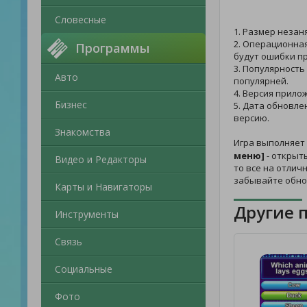
Словесные
1. Размер незан
2. Операционная
Программы
будут ошибки пр
3. Популярность
Авто
популярней.
4. Версия прило
Бизнес
5. Дата обновле
версию.
Знакомства
Игра выполняет
меню]
- открыты
Видео и Редакторы
то все на отлич
забывайте обно
Карты и Навигаторы
Другие 
Инструменты
Связь
Социальные
Фото