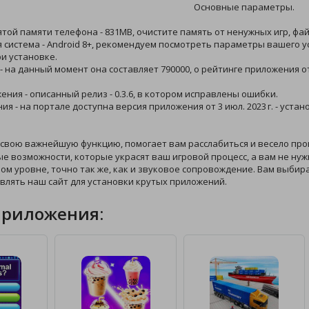
Основные параметры.
ятой памяти телефона - 831MB, очистите память от ненужных игр, фай
 система - Android 8+, рекомендуем посмотреть параметры вашего у
и установке.
 - на данный момент она составляет 790000, о рейтинге приложения 
жения - описанный релиз - 0.3.6, в котором исправлены ошибки.
ния - на портале доступна версия приложения от 3 июл. 2023 г. - ус
 свою важнейшую функцию, помогает вам расслабиться и весело про
е возможности, которые украсят ваш игровой процесс, а вам не нужн
ном уровне, точно так же, как и звуковое сопровождение. Вам выбир
влять наш сайт для установки крутых приложений.
приложения: