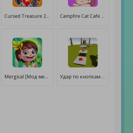
Cursed Treasure 2 [Мод меню]
Campfire Cat Cafe [Мод меню]
Mergical [Мод меню]
Удар по кнопкам 3D [Мод меню]