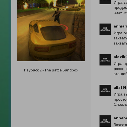
Игра з
предос
возмож
annia
Игра о
захват
захват
alozik
Игра п
разноо
Payback 2 - The Battle Sandbox
это до
alla191
Игра в
просто
Сложно
annab
Захват