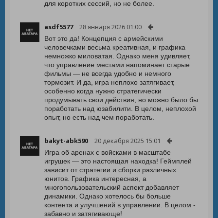
для коротких сессий, но не более.
asdf5577
28 января 2026 01:00
Вот это да! Концепция с армейскими
человечками весьма креативная, и графика
немножко миловатая. Однако меня удивляет,
что управление местами напоминает старые
фильмы — не всегда удобно и немного
тормозит. И да, игра неплохо затягивает,
особенно когда нужно стратегически
продумывать свои действия, но можно было бы
поработать над юзабилити. В целом, неплохой
опыт, но есть над чем поработать.
bakyt-abk590
20 декабря 2025 15:01
Игра об аренах с войсками в масштабе
игрушек — это настоящая находка! Геймплей
зависит от стратегии и сборки различных
юнитов. Графика интересная, а
многопользовательский аспект добавляет
динамики. Однако хотелось бы больше
контента и улучшений в управлении. В целом -
забавно и затягивающе!