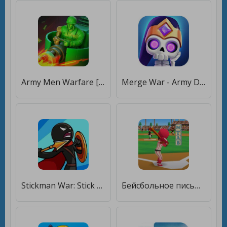
Army Men Warfare [Много монет]
Merge War - Army Draft Battler [Много монет]
Stickman War: Stick Fight Army [Много монет]
Бейсбольное письмо Strike Home [Много монет]