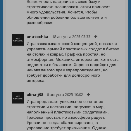
Возможность настраивать свою базу и
стратегически планировать атаки приносит
много удовольствия. Хочется, чтобы
обновления добавили больше контента и
разнообразия.
anutochka
18 августа 2025 03:33
Игра захватывает своей концепцией, позволяя
управлять армией пластиковых солдат в битвах
на столах и коврах. Графика простая, но
атмосферная. Механика интересная, хотя есть
недостатки с балансом. Хорошо подойдет для
ненавязчивого времяпрепровождения, но
требует доработки для долгосрочного
интереса.
alina-j98
6 августа 2025 10:02
Игра предлагает уникальное сочетание
стратегии и ностальгии, погружая в мир,
наполненный пластиковыми солдатиками.
Графика простая, но атмосфера радует.
Уровни не всегда сбалансированы, а
управление требует привыкания. Однако