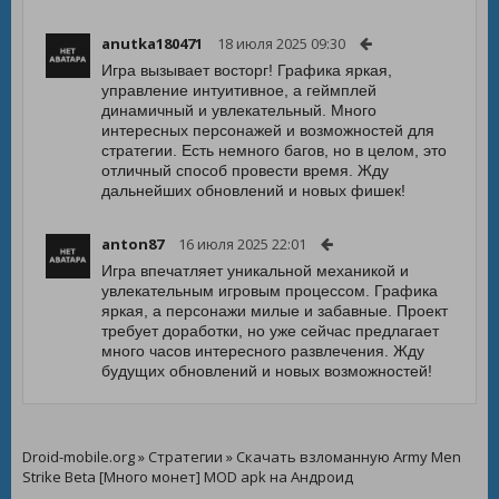
anutka180471
18 июля 2025 09:30
Игра вызывает восторг! Графика яркая,
управление интуитивное, а геймплей
динамичный и увлекательный. Много
интересных персонажей и возможностей для
стратегии. Есть немного багов, но в целом, это
отличный способ провести время. Жду
дальнейших обновлений и новых фишек!
anton87
16 июля 2025 22:01
Игра впечатляет уникальной механикой и
увлекательным игровым процессом. Графика
яркая, а персонажи милые и забавные. Проект
требует доработки, но уже сейчас предлагает
много часов интересного развлечения. Жду
будущих обновлений и новых возможностей!
Droid-mobile.org
»
Стратегии
» Скачать взломанную Army Men
Strike Beta [Много монет] MOD apk на Андроид