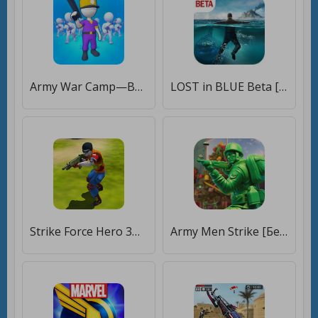
Army War Camp—Battle Game [Много монет]
LOST in BLUE Beta [Мод меню]
Strike Force Hero 3D [Мод меню]
Army Men Strike [Бесплатные покупки]