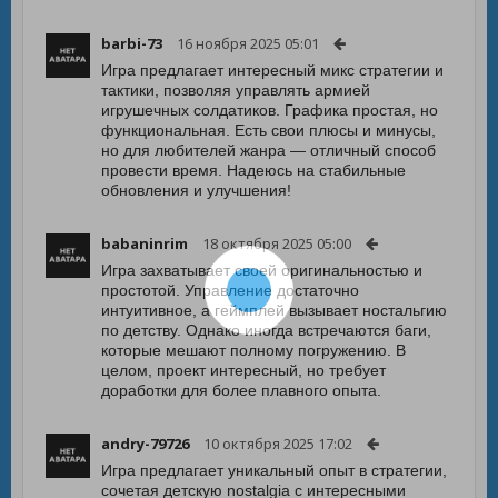
barbi-73
16 ноября 2025 05:01
Игра предлагает интересный микс стратегии и
тактики, позволяя управлять армией
игрушечных солдатиков. Графика простая, но
функциональная. Есть свои плюсы и минусы,
но для любителей жанра — отличный способ
провести время. Надеюсь на стабильные
обновления и улучшения!
babaninrim
18 октября 2025 05:00
Игра захватывает своей оригинальностью и
простотой. Управление достаточно
интуитивное, а геймплей вызывает ностальгию
по детству. Однако иногда встречаются баги,
которые мешают полному погружению. В
целом, проект интересный, но требует
доработки для более плавного опыта.
andry-79726
10 октября 2025 17:02
Игра предлагает уникальный опыт в стратегии,
сочетая детскую nostalgia с интересными