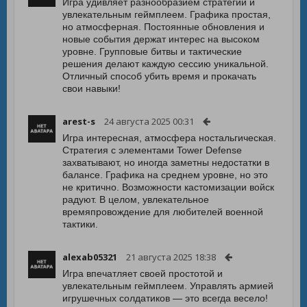
Игра удивляет разнообразием стратегий и
увлекательным геймплеем. Графика простая,
но атмосферная. Постоянные обновления и
новые события держат интерес на высоком
уровне. Групповые битвы и тактические
решения делают каждую сессию уникальной.
Отличный способ убить время и прокачать
свои навыки!
arest-s
24 августа 2025 00:31
Игра интересная, атмосфера ностальгическая.
Стратегия с элементами Tower Defense
захватывают, но иногда заметны недостатки в
балансе. Графика на среднем уровне, но это
не критично. Возможности кастомизации войск
радуют. В целом, увлекательное
времяпровождение для любителей военной
тактики.
alexab05321
21 августа 2025 18:38
Игра впечатляет своей простотой и
увлекательным геймплеем. Управлять армией
игрушечных солдатиков — это всегда весело!