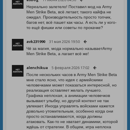
Нереально залетело! Поставил мод на Army
Men Strike Beta, всё летает, такого кайфа не
ожидал. Производительность просто топчик,
багов нет, всё пашет как часы. А есть ли у кого-
то ещё фишки или советы по прокачке?
avk231990
31 мая 2026 19:50
Чё за магия, мода нормально называетArmy
Men Strike Beta, а лагает всё же!
alenchikua
5 февраля 2026 17:02
После нескольких часов в Army Men Strike Beta
мне стало ясно, что идея с армейскими
человечками может показаться интересной, но
реализация оставляет желать лучшего.
Графика неплохая, а анимации человечков
вызывают улыбку, но другой контент не так
увлекает. Иногда управлять войсками кажется
довольно утомительным, особенно когда они
просто останавливаются, когда должны
атаковать. Как-то не хватает динамики, которой
ждёшь от стратегии. В общем, игра неплоха