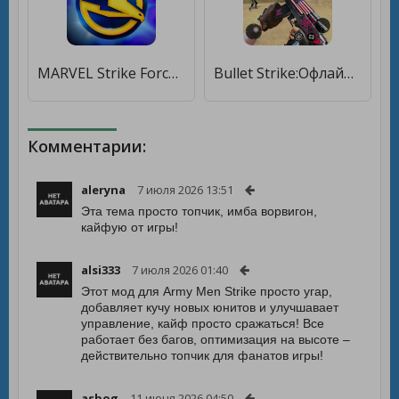
MARVEL Strike Force [Бесплатные покупки]
Bullet Strike:Офлайн-шутер [Много монет]
Комментарии:
aleryna
7 июля 2026 13:51
Эта тема просто топчик, имба ворвигон,
кайфую от игры!
alsi333
7 июля 2026 01:40
Этот мод для Army Men Strike просто угар,
добавляет кучу новых юнитов и улучшавает
управление, кайф просто сражаться! Все
работает без багов, оптимизация на высоте –
действительно топчик для фанатов игры!
asbog
11 июня 2026 04:50