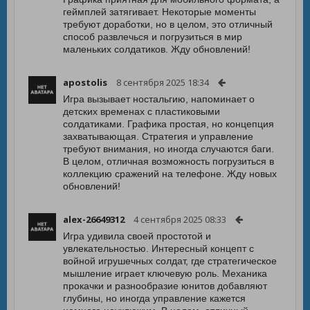
геймплей затягивает. Некоторые моменты
требуют доработки, но в целом, это отличный
способ развлечься и погрузиться в мир
маленьких солдатиков. Жду обновлений!
apostolis
8 сентября 2025 18:34
Игра вызывает ностальгию, напоминает о
детских временах с пластиковыми
солдатиками. Графика простая, но концепция
захватывающая. Стратегия и управление
требуют внимания, но иногда случаются баги.
В целом, отличная возможность погрузиться в
коллекцию сражений на телефоне. Жду новых
обновлений!
alex-26649312
4 сентября 2025 08:33
Игра удивила своей простотой и
увлекательностью. Интересный концепт с
войной игрушечных солдат, где стратегическое
мышление играет ключевую роль. Механика
прокачки и разнообразие юнитов добавляют
глубины, но иногда управление кажется