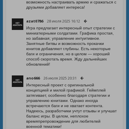
возможность настраивать армию и сражаться с
друзьями добавляет интереса!
azat0786
28 июля 2025 16:12
Игра предлагает интересный опыт стратегии с
миниатюрными солдатами. Графика простая,
но забавная; управление интуитивное.
Занятные битвы и возможность прокачки
юнитов добавляют глубины. Есть некоторые
баги и ограничения, но в целом — хороший
способ скоротать время. Жду дальнейших
обновлений!
ano666
26 июля 2025 20:31
Интересный проект с оригинальной
концепцией и милой графикой. Геймплей
затягивает, особенно благодаря стратегии и
управлению юнитами. Однако иногда
встречаются баги и не хватает контента.
Надеюсь, разработчики учтут отзывы и улучшат
баланс игры. В целом, неплохое
времяпрепровождение для любителей
военной тематики!