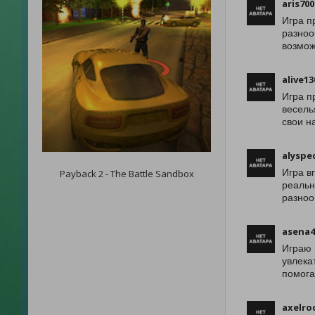
aris700
Игра п
разноо
возмож
alive13
Игра п
весель
свои н
alyspe
Игра в
Payback 2 - The Battle Sandbox
реальн
разноо
asena4
Играю 
увлека
помога
axelro