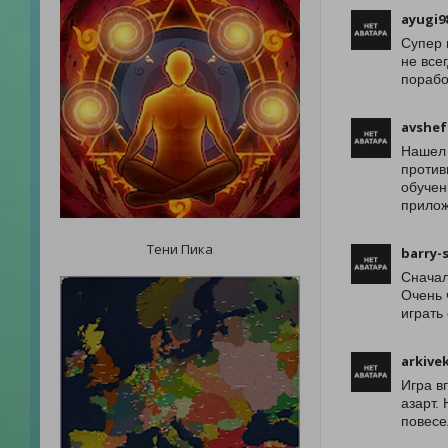
ayugi9
Супер 
не все
порабо
avshef
Нашел 
против
обучен
прилож
Тени Пика
barry-s
Сначал
Очень 
играть
arkive
Игра в
азарт.
повесе