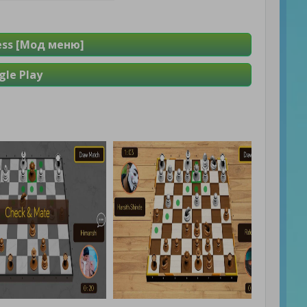
ess [Мод меню]
le Play