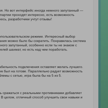
мя. Но вот интерфейс иногда немного запутанный —
, партии проходят интересно, есть возможность
юсь, разработчики учтут отзывы!
гопользовательском режиме. Интересный выбор
идания можно было бы сократить. Понравилась система
ого запутанный, особенно если ты не знаком с
елей шахмат, но есть над чем поработать.
табильность подключения оставляет желать лучшего.
ник был на готове. Параллельно радует возможность
лемы с сетью, игра была бы на 5 из 5.
ть сражаться с реальными противниками добавляет
 В целом, отличный способ улучшить свои навыки и