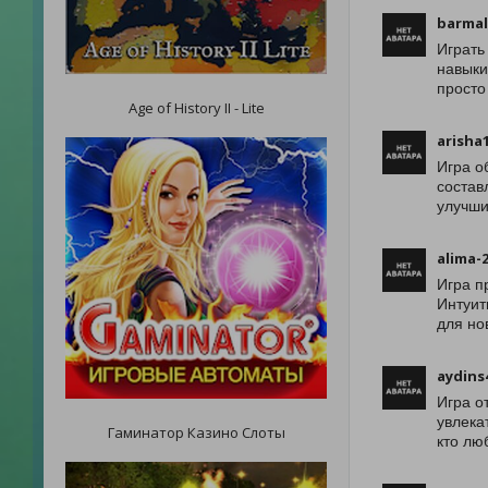
barma
Играть
навыки
просто
Age of History II - Lite
arisha
Игра о
состав
улучши
alima-
Игра п
Интуит
для но
aydins
Игра о
увлека
Гаминатор Казино Слоты
кто лю