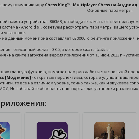
ашему вниманию игру
Chess King™- Multiplayer Chess на Андроид
Основные параметры.
ной памяти устройства - 860MB, освободите память от неиспользуемы
 система - Android 9+, советуем рассмотреть параметры вашего устр
и установке.
 - на данный момент она составляет 630000, о рейтинге приложения 
ения - описанный релиз - 0.3.5, в котором сжаты файлы.
ния - на сайте загружена версия приложения от 13 июн. 2023 г. - ус
свою главную функцию, помогает вам расслабиться и с пользой про
ess [Мод меню]
- открытые перспективы, которые улучшат ваш игров
ртинки, то все на отличном уровне, точно так же, как и звуковое с
 МОД. Не забывайте обновлять наш портал для установки различных
приложения: