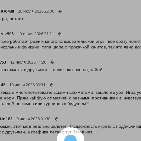
1070488
20 июля 2026 22:30
гра, летает!
s-k505
13 июля 2026 21:21
ьно работает режим многопользовательской игры, все сразу понят
рикольные функции, типа шопа с прокачкой юнитов, так что явно до
v53
12 июля 2026 11:20
 в шахматы с друзьями - топчик, как всегда, кайф!
142
10 июля 2026 09:31
 тема с многопользовательскими шахматами, зашло на ура! Игра уст
а норм. Прям кайфую от матчей с разными противниками, чувствуе
ть ещё режимов или турниров в будущем?
tin182
9 июля 2026 01:30
озьми, этот мод реально залетел! Возможность играть с подписчик
 с друзьями, а графика летает, тут багов нет.