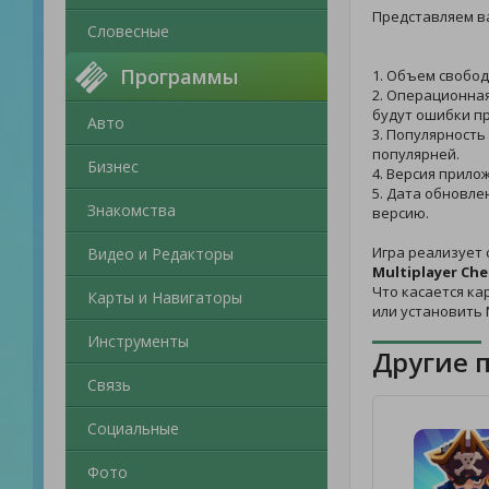
Представляем в
Словесные
Программы
1. Объем свобод
2. Операционная
будут ошибки пр
Авто
3. Популярность
популярней.
Бизнес
4. Версия прилож
5. Дата обновле
Знакомства
версию.
Игра реализует 
Видео и Редакторы
Multiplayer Ch
Что касается ка
Карты и Навигаторы
или установить
Инструменты
Другие 
Связь
Социальные
Фото