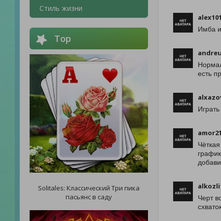
Стиль жизни
alex10
Имба и
Top
andreu
Нормал
есть п
alxazo
Играть
amor2
Чёткая
график
добави
alkozli
Solitales: Классический Три пика
пасьянс в саду
Черт в
схваток