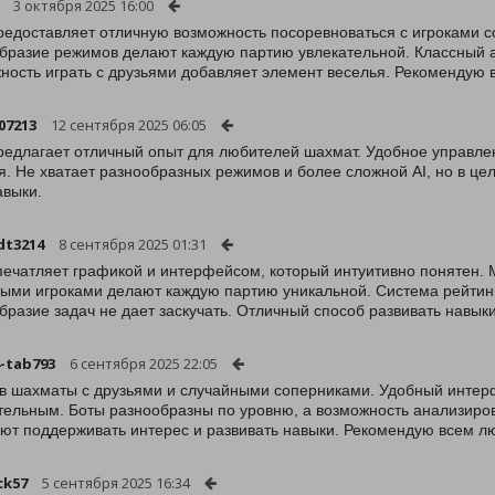
3 октября 2025 16:00
редоставляет отличную возможность посоревноваться с игроками с
бразие режимов делают каждую партию увлекательной. Классный а
ность играть с друзьями добавляет элемент веселья. Рекомендую
07213
12 сентября 2025 06:05
редлагает отличный опыт для любителей шахмат. Удобное управлен
я. Не хватает разнообразных режимов и более сложной AI, но в це
авыки.
dt3214
8 сентября 2025 01:31
печатляет графикой и интерфейсом, который интуитивно понятен.
ыми игроками делают каждую партию уникальной. Система рейтинг
бразие задач не дает заскучать. Отличный способ развивать навык
-tab793
6 сентября 2025 22:05
в шахматы с друзьями и случайными соперниками. Удобный интер
тельным. Боты разнообразны по уровню, а возможность анализиро
ют поддерживать интерес и развивать навыки. Рекомендую всем л
ck57
5 сентября 2025 16:34