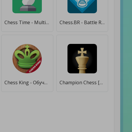
Chess Time - Multiplayer Chess [Мод меню]
Chess.BR - Battle Royale Chess [Бесплатные покупки]
Chess King - Обучение шахматам [Много денег]
Champion Chess [Мод меню]