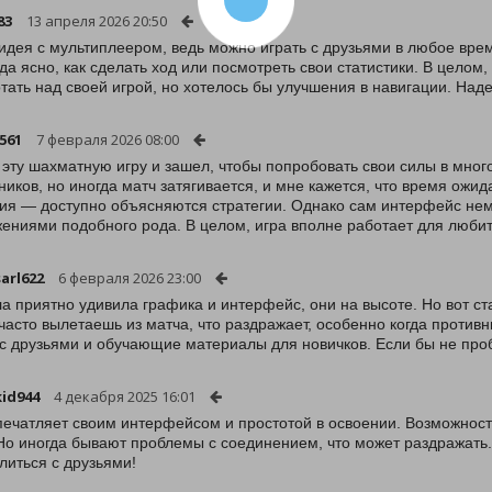
83
13 апреля 2026 20:50
идея с мультиплеером, ведь можно играть с друзьями в любое вре
гда ясно, как сделать ход или посмотреть свои статистики. В целом
тать над своей игрой, но хотелось бы улучшения в навигации. Наде
561
7 февраля 2026 08:00
эту шахматную игру и зашел, чтобы попробовать свои силы в мно
ников, но иногда матч затягивается, и мне кажется, что время ож
ия — доступно объясняются стратегии. Однако сам интерфейс немн
ениями подобного рода. В целом, игра вполне работает для любит
arl622
6 февраля 2026 23:00
а приятно удивила графика и интерфейс, они на высоте. Но вот с
часто вылетаешь из матча, что раздражает, особенно когда против
 с друзьями и обучающие материалы для новичков. Если бы не проб
kid944
4 декабря 2025 16:01
печатляет своим интерфейсом и простотой в освоении. Возможнос
 Но иногда бывают проблемы с соединением, что может раздражать.
литься с друзьями!