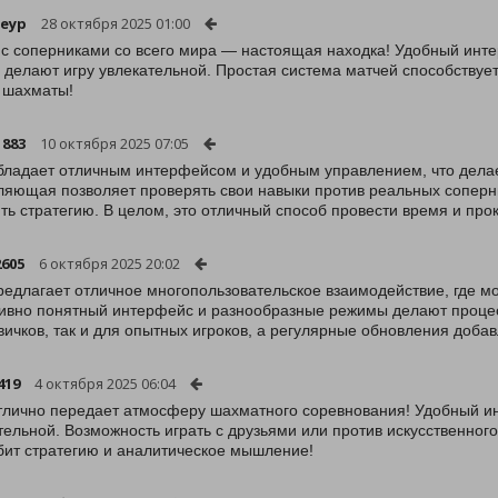
leyp
28 октября 2025 01:00
 с соперниками со всего мира — настоящая находка! Удобный инт
 делают игру увлекательной. Простая система матчей способствуе
 шахматы!
1883
10 октября 2025 07:05
бладает отличным интерфейсом и удобным управлением, что дела
ляющая позволяет проверять свои навыки против реальных соперн
ть стратегию. В целом, это отличный способ провести время и про
2605
6 октября 2025 20:02
редлагает отличное многопользовательское взаимодействие, где мо
ивно понятный интерфейс и разнообразные режимы делают процес
вичков, так и для опытных игроков, а регулярные обновления доба
419
4 октября 2025 06:04
тлично передает атмосферу шахматного соревнования! Удобный 
тельной. Возможность играть с друзьями или против искусственног
бит стратегию и аналитическое мышление!