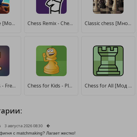
Chess Royale [Мод меню]
Chess Remix - Chess variants [Бесплатные покупки]
Classic chess [Много денег]
Online Chess - Free online mobile chess 2020 [Мод меню]
Chess for Kids - Play & Learn [Мод меню]
Chess for All [Мод меню]
арии:
s
3 августа 2026 08:30
 фигня с matchmaking? Лагает жестко!