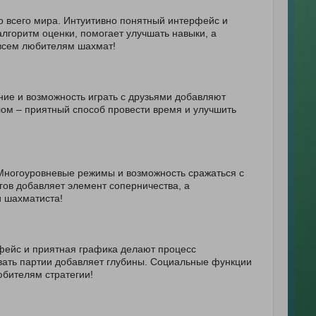
о всего мира. Интуитивно понятный интерфейс и
лгоритм оценки, помогает улучшать навыки, а
 всем любителям шахмат!
ие и возможность играть с друзьями добавляют
лом – приятный способ провести время и улучшить
 Многоуровневые режимы и возможность сражаться с
ов добавляет элемент соперничества, а
и шахматиста!
фейс и приятная графика делают процесс
вать партии добавляет глубины. Социальные функции
юбителям стратегии!