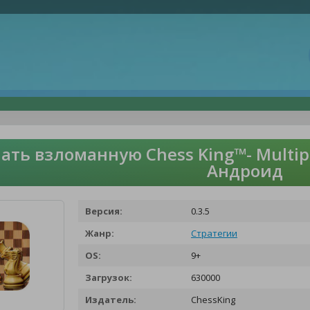
ать взломанную Chess King™- Multip
Андроид
Версия:
0.3.5
Жанр:
Стратегии
OS:
9+
Загрузок:
630000
Издатель:
ChessKing