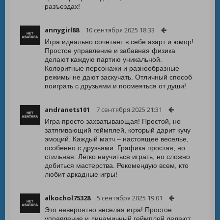
разъездах!
annygirl88
10 сентября 2025 18:33
Игра идеально сочетает в себе азарт и юмор!
Простое управление и забавная физика
делают каждую партию уникальной.
Колоритные персонажи и разнообразные
режимы не дают заскучать. Отличный способ
поиграть с друзьями и посмеяться от души!
andranets101
7 сентября 2025 21:31
Игра просто захватывающая! Простой, но
затягивающий геймплей, который дарит кучу
эмоций. Каждый матч – настоящее веселье,
особенно с друзьями. Графика простая, но
стильная. Легко научиться играть, но сложно
добиться мастерства. Рекомендую всем, кто
любит аркадные игры!
alkochol75328
5 сентября 2025 19:01
Это невероятно веселая игра! Простое
управление и динамичный геймплей делают