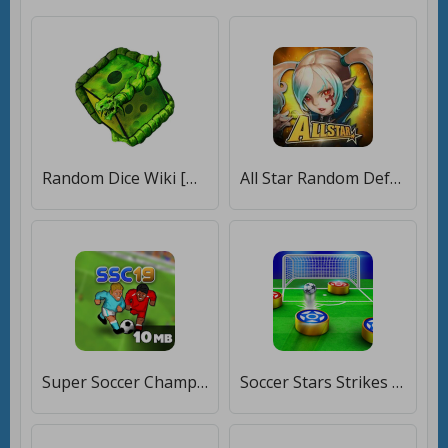
Random Dice Wiki [Полная версия]
All Star Random Defense: защита башни онлайн [Много денег]
Super Soccer Champs FREE [Много денег]
Soccer Stars Strikes Football [Много денег]