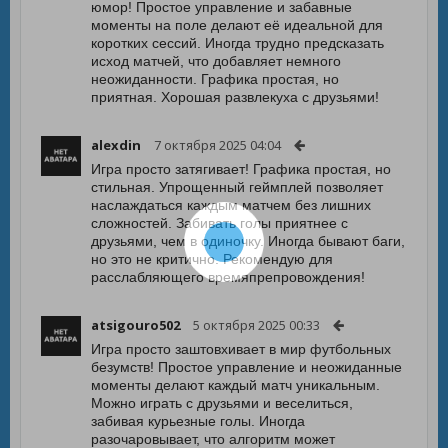
юмор! Простое управление и забавные
моменты на поле делают её идеальной для
коротких сессий. Иногда трудно предсказать
исход матчей, что добавляет немного
неожиданности. Графика простая, но
приятная. Хорошая развлекуха с друзьями!
alexdin
7 октября 2025 04:04
Игра просто затягивает! Графика простая, но
стильная. Упрощенный геймплей позволяет
наслаждаться каждым матчем без лишних
сложностей. Забивать голы приятнее с
друзьями, чем в одиночку. Иногда бывают баги,
но это не критично. Рекомендую для
расслабляющего времяпрепровождения!
atsigouro502
5 октября 2025 00:33
Игра просто заштовхивает в мир футбольных
безумств! Простое управление и неожиданные
моменты делают каждый матч уникальным.
Можно играть с друзьями и веселиться,
забивая курьезные голы. Иногда
разочаровывает, что алгоритм может