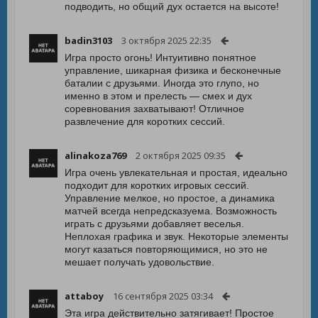
подводить, но общий дух остается на высоте!
badin3103
3 октября 2025 22:35
Игра просто огонь! Интуитивно понятное
управление, шикарная физика и бесконечные
баталии с друзьями. Иногда это глупо, но
именно в этом и прелесть — смех и дух
соревнования захватывают! Отличное
развлечение для коротких сессий.
alinakoza769
2 октября 2025 09:35
Игра очень увлекательная и простая, идеально
подходит для коротких игровых сессий.
Управление мелкое, но простое, а динамика
матчей всегда непредсказуема. Возможность
играть с друзьями добавляет веселья.
Неплохая графика и звук. Некоторые элементы
могут казаться повторяющимися, но это не
мешает получать удовольствие.
attaboy
16 сентября 2025 03:34
Эта игра действительно затягивает! Простое