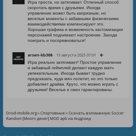
Игра проста, но затягивает. Отличный способ
скоротать время с друзьями. Иногда
управление может быть капризным, но
веселые моменты с забавными физическими
взаимодействиями компенсируют это.
Хорошая графика и возможность кастомизации
персонажей поднимают настроение. Заходи
поиграть и посоревноваться!
arsen-kb308
13 августа 2025 07:01
Игра реально затягивает! Простое управление
и забавный геймплей делают каждую матч
увлекательным. Иногда бывает трудно
предсказать, куда мяч полетит, но это только
добавляет драйва. Круто, что можно играть с
друзьями! Веселье и смех гарантированы.
Droid-mobile.org
»
Спортивные
» Скачать взломанную Soccer
Random [Много денег] MOD apk на Андроид