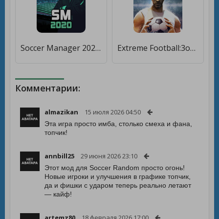
Soccer Manager 2020 - Игра футбольного менеджера [Много денег]
Extreme Football:3on3 Multiplayer Soccer [Мод меню]
Комментарии:
almazikan
15 июля 2026 04:50
Эта игра просто имба, столько смеха и фана,
топчик!
annbill25
29 июня 2026 23:10
Этот мод для Soccer Random просто огонь!
Новые игроки и улучшения в графике топчик,
да и фишки с ударом теперь реально летают
— кайф!
artemz80
18 февраля 2026 17:00