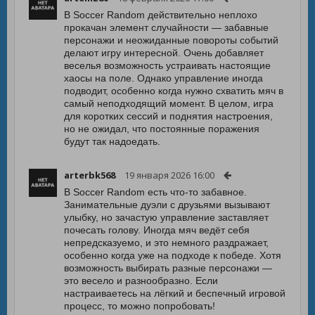
В Soccer Random действительно неплохо
прокачан элемент случайности — забавные
персонажи и неожиданные повороты событий
делают игру интересной. Очень добавляет
веселья возможность устраивать настоящие
хаосы на поле. Однако управление иногда
подводит, особенно когда нужно схватить мяч в
самый неподходящий момент. В целом, игра
для коротких сессий и поднятия настроения,
но не ожидал, что постоянные поражения
будут так надоедать.
arterbk568
19 января 2026 16:00
В Soccer Random есть что-то забавное.
Занимательные дуэли с друзьями вызывают
улыбку, но зачастую управление заставляет
почесать голову. Иногда мяч ведёт себя
непредсказуемо, и это немного раздражает,
особенно когда уже на подходе к победе. Хотя
возможность выбирать разные персонажи —
это весело и разнообразно. Если
настраиваетесь на лёгкий и беспечный игровой
процесс, то можно попробовать!